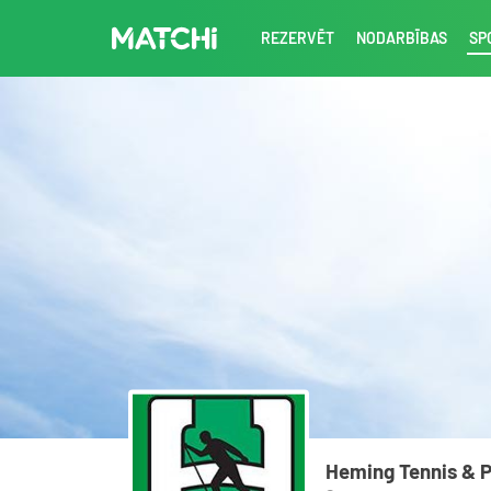
REZERVĒT
NODARBĪBAS
SP
Heming Tennis & 