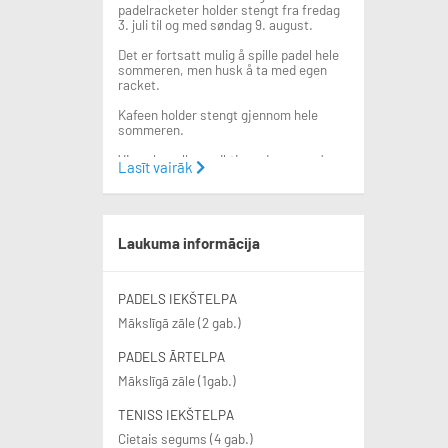
padelracketer holder stengt fra fredag
3. juli til og med søndag 9. august.
Det er fortsatt mulig å spille padel hele
sommeren, men husk å ta med egen
racket.
Kafeen holder stengt gjennom hele
sommeren.
Vi ønsker alle en riktig god sommer!
Lasīt vairāk
Innendørsanlegget – Heminghallen,
Gulleråsveien 5
Heminghallen er et topp moderne
idrettsanlegg som rommer:
Laukuma informācija
• 4 innendørs tennisbaner med
hardcourtdekke
• Et komplett treningssenter
• Trampolinehall
PADELS IEKŠTELPA
• Garderober og dusjfasiliteter
Mākslīgā zāle (2 gab.)
• Møterom, kontorer, resepsjon og
kiosk
PADELS ĀRTELPA
Utendørsanlegget – Gråkamveien 4
Mākslīgā zāle (1gab.)
Her finner du:
• I vinterhalvåret har vi to bobler (4
baner) som kan bookes
TENISS IEKŠTELPA
• Et moderne klubbhus med 2 innendørs
Cietais segums (4 gab.)
padelbaner, garderober, toaletter, kafé