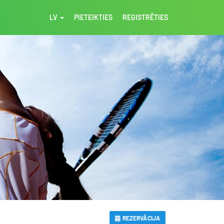
LV
PIETEIKTIES
REĢISTRĒTIES
REZERVĀCIJA