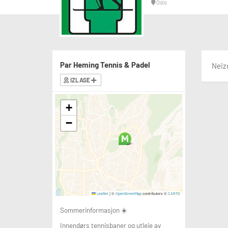
Oslo
Par Heming Tennis & Padel
Neiz
IZLASE
+
−
|
©
contributors ©
Leaflet
OpenStreetMap
CARTO
Sommerinformasjon ☀️
Innendørs tennisbaner og utleie av