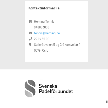
Kontaktinformācija
Heming Tennis
948683636
tennis@heming.no
22 14 85 90
Gulleråsveien 5 og Gråkamveien 4
0779, Oslo