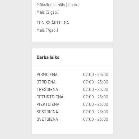
og oppholdsrom
Mākslīgais māls (2 gab.)
• i sommerhalvåret har vi 7 flotte
Māls (2 gab.)
grusbaner for tennis
• 1 minitennisbane
• 1 utendørs padelbane
TENISS ĀRTELPA
Māls (7gab.)
Darba laiks
PIRMDIENA
07:00 - 23:00
OTRDIENA
07:00 - 23:00
TREŠDIENA
07:00 - 23:00
CETURTDIENA
07:00 - 23:00
PIEKTDIENA
07:00 - 23:00
SESTDIENA
07:00 - 23:00
SVĒTDIENA
07:00 - 23:00