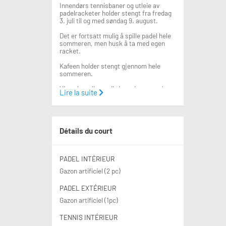
Innendørs tennisbaner og utleie av
padelracketer holder stengt fra fredag
3. juli til og med søndag 9. august.
Det er fortsatt mulig å spille padel hele
sommeren, men husk å ta med egen
racket.
Kafeen holder stengt gjennom hele
sommeren.
Vi ønsker alle en riktig god sommer!
Lire la suite
Innendørsanlegget – Heminghallen,
Gulleråsveien 5
Heminghallen er et topp moderne
idrettsanlegg som rommer:
Détails du court
• 4 innendørs tennisbaner med
hardcourtdekke
• Et komplett treningssenter
• Trampolinehall
PADEL INTÉRIEUR
• Garderober og dusjfasiliteter
Gazon artificiel (2 pc)
• Møterom, kontorer, resepsjon og
kiosk
PADEL EXTÉRIEUR
Utendørsanlegget – Gråkamveien 4
Gazon artificiel (1pc)
Her finner du:
• I vinterhalvåret har vi to bobler (4
baner) som kan bookes
TENNIS INTÉRIEUR
• Et moderne klubbhus med 2 innendørs