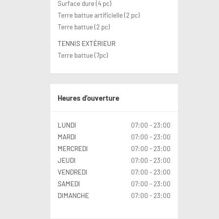
Surface dure (4 pc)
padelbaner, garderober, toaletter, kafé
og oppholdsrom
Terre battue artificielle (2 pc)
• i sommerhalvåret har vi 7 flotte
Terre battue (2 pc)
grusbaner for tennis
• 1 minitennisbane
• 1 utendørs padelbane
TENNIS EXTÉRIEUR
Terre battue (7pc)
Heures d’ouverture
LUNDI
07:00 - 23:00
MARDI
07:00 - 23:00
MERCREDI
07:00 - 23:00
JEUDI
07:00 - 23:00
VENDREDI
07:00 - 23:00
SAMEDI
07:00 - 23:00
DIMANCHE
07:00 - 23:00