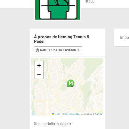
Oslo
À propos de Heming Tennis &
Impo
Padel
AJOUTER AUX FAVORIS
+
−
|
©
contributors ©
Leaflet
OpenStreetMap
CARTO
Sommerinformasjon ☀️