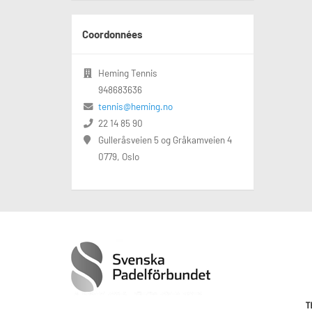
Coordonnées
Heming Tennis
948683636
tennis@heming.no
22 14 85 90
Gulleråsveien 5 og Gråkamveien 4
0779, Oslo