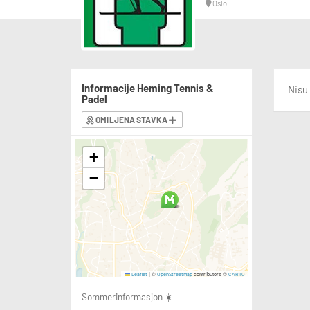
Oslo
Informacije Heming Tennis &
Nisu 
Padel
OMILJENA STAVKA
+
−
|
©
contributors ©
Leaflet
OpenStreetMap
CARTO
Sommerinformasjon ☀️