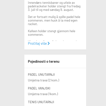
Innendørs tennisbaner og utleie av
padelracketer holder stengt fra fredag
3. juli til og med søndag 9. august.
Det er fortsatt mulig å spille padel hele
sommeren, men husk å ta med egen
racket.
Kafeen holder stengt gjennom hele
sommeren.
Vi ønsker alle en riktig god sommer!
Pročitaj više
Innendørsanlegget – Heminghallen,
Gulleråsveien 5
Heminghallen er et topp moderne
idrettsanlegg som rommer:
Pojedinosti o terenu
• 4 innendørs tennisbaner med
hardcourtdekke
• Et komplett treningssenter
• Trampolinehall
PADEL UNUTARNJI
• Garderober og dusjfasiliteter
Umjetna trava (2 kom.)
• Møterom, kontorer, resepsjon og
kiosk
PADEL VANJSKI
Utendørsanlegget – Gråkamveien 4
Umjetna trava (1kom.)
Her finner du:
• I vinterhalvåret har vi to bobler (4
baner) som kan bookes
TENIS UNUTARNJI
• Et moderne klubbhus med 2 innendørs