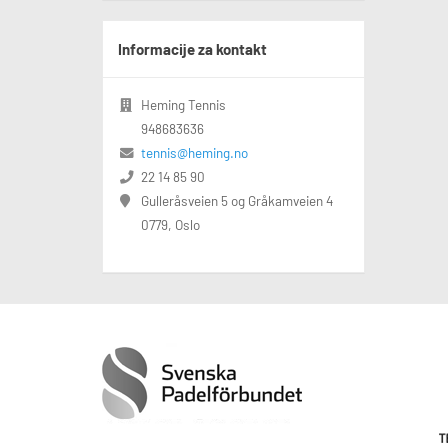
Informacije za kontakt
Heming Tennis
948683636
tennis@heming.no
22 14 85 90
Gulleråsveien 5 og Gråkamveien 4
0779, Oslo