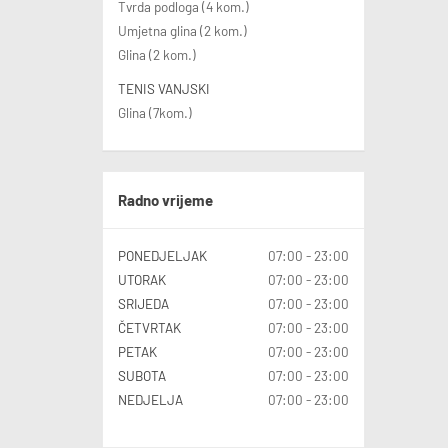
Tvrda podloga (4 kom.)
padelbaner, garderober, toaletter, kafé
og oppholdsrom
Umjetna glina (2 kom.)
• i sommerhalvåret har vi 7 flotte
Glina (2 kom.)
grusbaner for tennis
• 1 minitennisbane
• 1 utendørs padelbane
TENIS VANJSKI
Glina (7kom.)
Radno vrijeme
PONEDJELJAK
07:00 - 23:00
UTORAK
07:00 - 23:00
SRIJEDA
07:00 - 23:00
ČETVRTAK
07:00 - 23:00
PETAK
07:00 - 23:00
SUBOTA
07:00 - 23:00
NEDJELJA
07:00 - 23:00