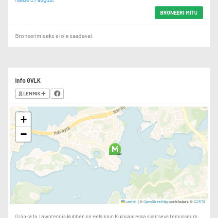
BRONEERI MITU
Broneerimiseks ei ole saadaval.
Info GVLK
LEMMIK
+
−
|
©
contributors ©
Leaflet
OpenStreetMap
CARTO
Grön-Vita Lawntennis klubben on Helsingin Kulosaaressa sijaitseva tennisseura.