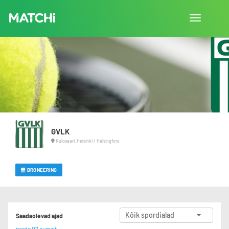
Lülita
navigatsio
GVLK
Kulosaari, Helsinki / Helsingfors
BRONEERING
Kõik spordialad
Saadaolevad ajad
reede 07 august