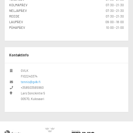
KOLMAPÄEV
07:30 - 21:30
NELJAPÄEV
07:30 - 21:30
REEDE
07:30 - 21:30
LAUPÄEV
09:00 - 18:00
PÜHAPÄEV
10:00 - 21:00
Kontaktinfo
GVLK
FI02240374
tennis@gvlk.fi
+358503565960
Lars Sonckintie 5
00570, Kulosaari