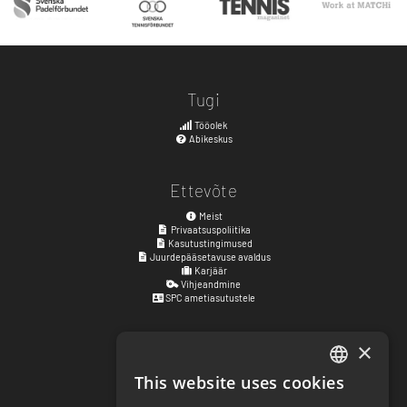
Tugi
Tööolek
Abikeskus
Ettevõte
Meist
Privaatsuspoliitika
Kasutustingimused
Juurdepääsetavuse avaldus
Karjäär
Vihjeandmine
SPC ametiasutustele
×
Külastusaadress
Kyrkogatan 17
This website uses cookies
ENGLISH
411 15
Göteborg
,
Rootsi