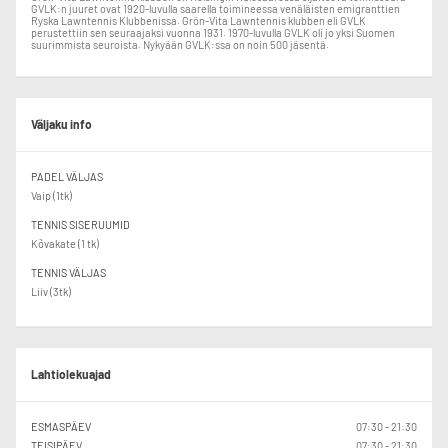
GVLK:n juuret ovat 1920-luvulla saarella toimineessa venäläisten emigranttien
Ryska Lawntennis Klubbenissa. Grön-Vita Lawntennis klubben eli GVLK
perustettiin sen seuraajaksi vuonna 1931. 1970-luvulla GVLK oli jo yksi Suomen
suurimmista seuroista. Nykyään GVLK:ssa on noin 500 jäsentä.
Väljaku info
PADEL VÄLJAS
Vaip (1tk)
TENNIS SISERUUMID
Kõvakate (1 tk)
TENNIS VÄLJAS
Liiv (3tk)
Lahtiolekuajad
ESMASPÄEV
07:30 - 21:30
TEISIPÄEV
07:30 - 21:30