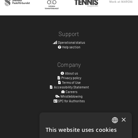
Support
Operational status
Help section
Company
About us
Privacy policy
Terms of Use
Accessibility Statement
Careers
Whistleblowing
SPC for Authorites
×
Visiting address
Kyrkogatan 17
This website uses cookies
ENGLISH
411 15
Göteborg
,
Sweden