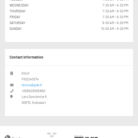
WEDNESDAY
7:30 AM - 9:30 PM
THURSDAY
7:30 AM - 9:30 PM
FRIDAY
7:30 AM - 9:30 PM
SATURDAY
9:00 AM - 6:00 PM
SUNDAY
10:00 AM - 9:00 PM
Contact information
GVLK
FI02240374
tennis@gvlk.fi
+358503565960
Lars Sonckintie 5
00570, Kulosaari