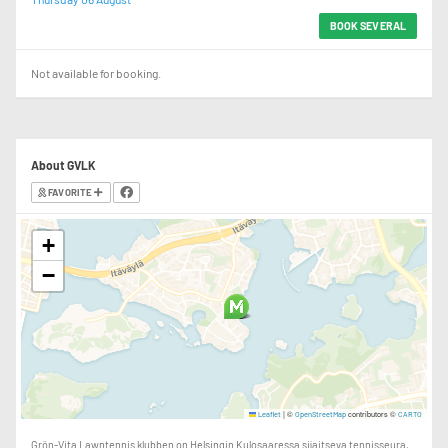
BOOK SEVERAL
Not available for booking.
About GVLK
FAVORITE
+
−
|
©
contributors ©
Leaflet
OpenStreetMap
CARTO
Grön-Vita Lawntennis klubben on Helsingin Kulosaaressa sijaitseva tennisseura.