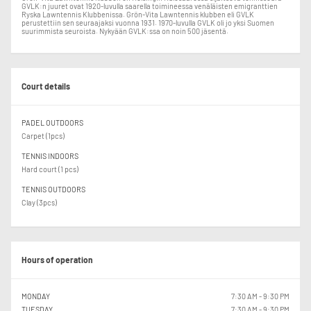
GVLK:n juuret ovat 1920-luvulla saarella toimineessa venäläisten emigranttien
Ryska Lawntennis Klubbenissa. Grön-Vita Lawntennis klubben eli GVLK
perustettiin sen seuraajaksi vuonna 1931. 1970-luvulla GVLK oli jo yksi Suomen
suurimmista seuroista. Nykyään GVLK:ssa on noin 500 jäsentä.
Court details
PADEL OUTDOORS
Carpet (1pcs)
TENNIS INDOORS
Hard court (1 pcs)
TENNIS OUTDOORS
Clay (3pcs)
Hours of operation
MONDAY
7:30 AM - 9:30 PM
TUESDAY
7:30 AM - 9:30 PM