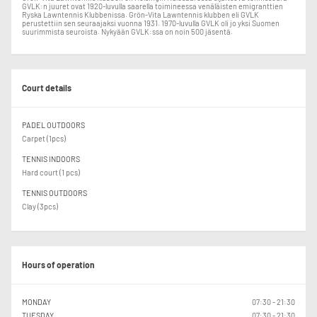
GVLK:n juuret ovat 1920-luvulla saarella toimineessa venäläisten emigranttien
Ryska Lawntennis Klubbenissa. Grön-Vita Lawntennis klubben eli GVLK
perustettiin sen seuraajaksi vuonna 1931. 1970-luvulla GVLK oli jo yksi Suomen
suurimmista seuroista. Nykyään GVLK:ssa on noin 500 jäsentä.
Court details
PADEL OUTDOORS
Carpet (1pcs)
TENNIS INDOORS
Hard court (1 pcs)
TENNIS OUTDOORS
Clay (3pcs)
Hours of operation
MONDAY
07:30 - 21:30
TUESDAY
07:30 - 21:30