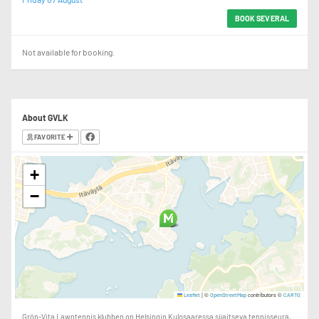
BOOK SEVERAL
Not available for booking.
About GVLK
FAVORITE
+
−
|
©
contributors ©
Leaflet
OpenStreetMap
CARTO
Grön-Vita Lawntennis klubben on Helsingin Kulosaaressa sijaitseva tennisseura.