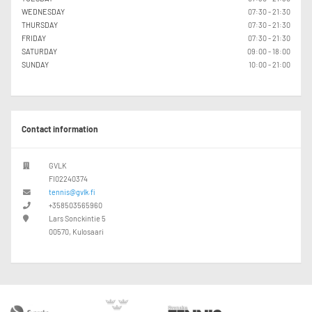
WEDNESDAY
07:30 - 21:30
THURSDAY
07:30 - 21:30
FRIDAY
07:30 - 21:30
SATURDAY
09:00 - 18:00
SUNDAY
10:00 - 21:00
Contact information
GVLK
FI02240374
tennis@gvlk.fi
+358503565960
Lars Sonckintie 5
00570, Kulosaari