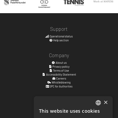
Support
Operational status
Help section
Company
About us
Privacy policy
Terms of Use
Accessibility Statement
Careers
Whistleblowing
SPC for Authorites
×
Visiting address
Kyrkogatan 17
This website uses cookies
ENGLISH
411 15
Göteborg
,
Sweden