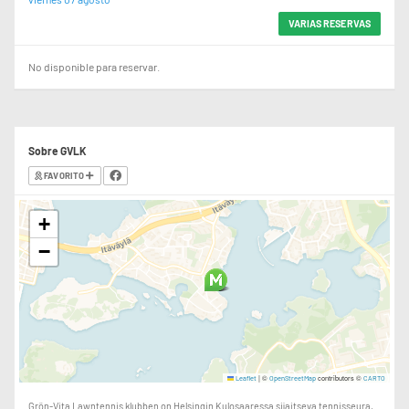
VARIAS RESERVAS
No disponible para reservar.
Sobre GVLK
FAVORITO
+
−
|
©
contributors ©
Leaflet
OpenStreetMap
CARTO
Grön-Vita Lawntennis klubben on Helsingin Kulosaaressa sijaitseva tennisseura.