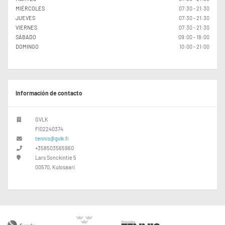
MIÉRCOLES
07:30 - 21:30
JUEVES
07:30 - 21:30
VIERNES
07:30 - 21:30
SÁBADO
09:00 - 18:00
DOMINGO
10:00 - 21:00
Información de contacto
GVLK
FI02240374
tennis@gvlk.fi
+358503565960
Lars Sonckintie 5
00570, Kulosaari