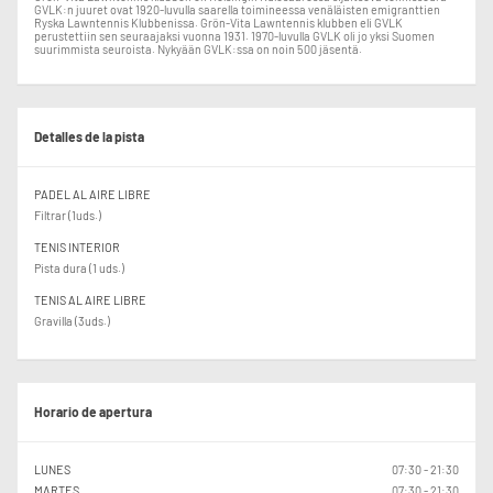
GVLK:n juuret ovat 1920-luvulla saarella toimineessa venäläisten emigranttien
Ryska Lawntennis Klubbenissa. Grön-Vita Lawntennis klubben eli GVLK
perustettiin sen seuraajaksi vuonna 1931. 1970-luvulla GVLK oli jo yksi Suomen
suurimmista seuroista. Nykyään GVLK:ssa on noin 500 jäsentä.
Detalles de la pista
PADEL AL AIRE LIBRE
Filtrar (1uds.)
TENIS INTERIOR
Pista dura (1 uds.)
TENIS AL AIRE LIBRE
Gravilla (3uds.)
Horario de apertura
LUNES
07:30 - 21:30
MARTES
07:30 - 21:30