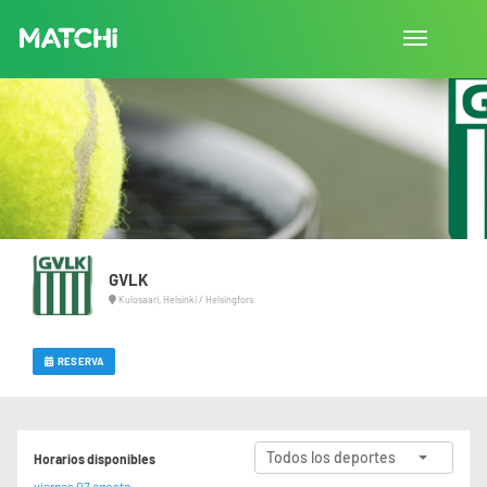
Cambiar
navegació
GVLK
Kulosaari, Helsinki / Helsingfors
RESERVA
Todos los deportes
Horarios disponibles
viernes 07 agosto