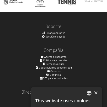
Soporte
Estado operativo
Sección de ayuda
Compañía
Acerca de nosotros
Política de privacidad
Términos de uso
Declaración de accesibilidad
Carreras
Denuncia
SPC para autoridades
×
Dirección de atención al público
Kyrkogatan 17
This website uses cookies
ENGLISH
411 15
Gotemburgo
,
Suecia