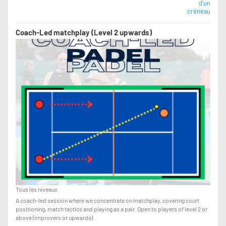
d’un
créneau
Coach-Led matchplay (Level 2 upwards)
Tous les niveaux
A coach-led session where we concentrate on matchplay, covering court
positioning, match tactics and playing as a pair. Open to players of level 2 or
above (improvers or upwards).