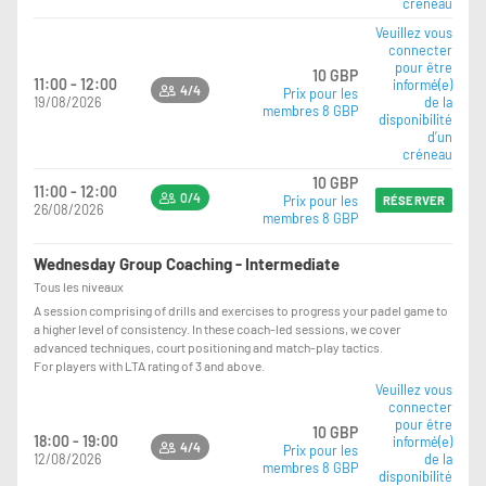
créneau
Veuillez vous
connecter
pour être
10 GBP
11:00 - 12:00
informé(e)
4/4
Prix pour les
19/08/2026
de la
membres 8 GBP
disponibilité
d’un
créneau
10 GBP
11:00 - 12:00
0/4
Prix pour les
RÉSERVER
26/08/2026
membres 8 GBP
Wednesday Group Coaching - Intermediate
Tous les niveaux
A session comprising of drills and exercises to progress your padel game to
a higher level of consistency. In these coach-led sessions, we cover
advanced techniques, court positioning and match-play tactics.
For players with LTA rating of 3 and above.
Veuillez vous
connecter
pour être
10 GBP
18:00 - 19:00
informé(e)
4/4
Prix pour les
12/08/2026
de la
membres 8 GBP
disponibilité