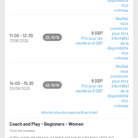
disponibilité
d’un
créneau
Veuillez
vous
connecter
8 GBP
pour être
11:00 - 12:30
10/10
Prix pour les
informé(e)
17/08/2026
membres 6 GBP
de la
disponibilité
d’un
créneau
Veuillez
vous
connecter
8 GBP
pour être
14:00 - 15:30
10/10
Prix pour les
informé(e)
20/08/2026
membres 6 GBP
de la
disponibilité
d’un
créneau
Afficher plus d’occasions (6 au total)
Coach and Play - Beginners - Women
Tous les niveaux
In this coach-led session, we teach and practice the basic skills and