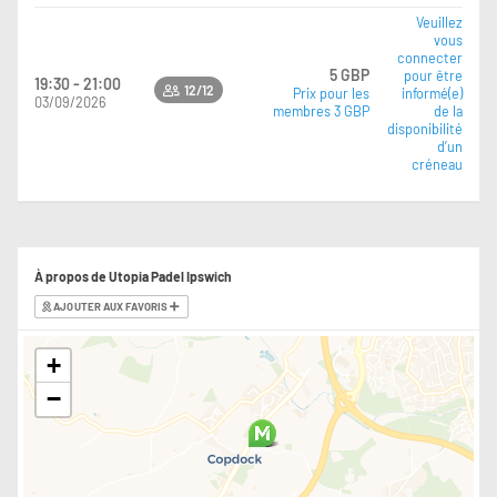
Veuillez
vous
connecter
5 GBP
pour être
19:30 - 21:00
12/12
Prix pour les
informé(e)
03/09/2026
membres 3 GBP
de la
disponibilité
d’un
créneau
À propos de Utopia Padel Ipswich
AJOUTER AUX FAVORIS
+
−