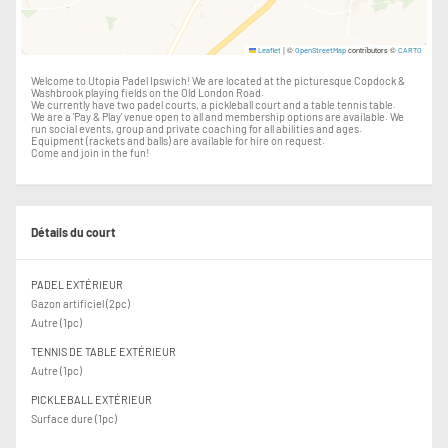
|
©
contributors ©
Leaflet
OpenStreetMap
CARTO
Welcome to Utopia Padel Ipswich! We are located at the picturesque Copdock &
Washbrook playing fields on the Old London Road.
We currently have two padel courts, a pickleball court and a table tennis table.
We are a 'Pay & Play' venue open to all and membership options are available. We
run social events, group and private coaching for all abilities and ages.
Equipment (rackets and balls) are available for hire on request.
Come and join in the fun!
Détails du court
PADEL EXTÉRIEUR
Gazon artificiel (2pc)
Autre (1pc)
TENNIS DE TABLE EXTÉRIEUR
Autre (1pc)
PICKLEBALL EXTÉRIEUR
Surface dure (1pc)