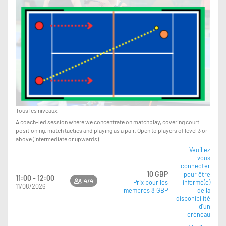
Tous les niveaux
A coach-led session where we concentrate on matchplay, covering court
positioning, match tactics and playing as a pair. Open to players of level 3 or
above (intermediate or upwards).
Veuillez
vous
connecter
10 GBP
pour être
11:00 - 12:00
4/4
Prix pour les
informé(e)
11/08/2026
membres 8 GBP
de la
disponibilité
d’un
créneau