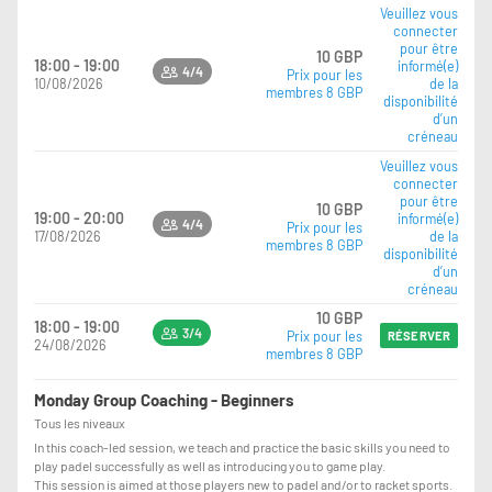
Veuillez vous
connecter
pour être
10 GBP
18:00 - 19:00
informé(e)
4/4
Prix pour les
10/08/2026
de la
membres 8 GBP
disponibilité
d’un
créneau
Veuillez vous
connecter
pour être
10 GBP
19:00 - 20:00
informé(e)
4/4
Prix pour les
17/08/2026
de la
membres 8 GBP
disponibilité
d’un
créneau
10 GBP
18:00 - 19:00
3/4
Prix pour les
RÉSERVER
24/08/2026
membres 8 GBP
Monday Group Coaching - Beginners
Tous les niveaux
In this coach-led session, we teach and practice the basic skills you need to
play padel successfully as well as introducing you to game play.
This session is aimed at those players new to padel and/or to racket sports.