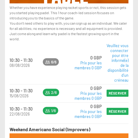
Whether you have experience playing racket sports or not, this session gets
you started playing padel. This 1 hour coach-led session focuses on
introducing you to the basics of the game.
You don’t need others to play with, you can sign up as an individual. We cater
for all abilities; no experience is necessary and all equipment is provided.
Just come along and learn why padel is the fastest growing sport in the
world.
Veuillez vous
connecter
pour être
0 GBP
10:30 - 11:30
informé(e)
6/6
Prix pour les
08/08/2026
de la
membres 0 GBP
disponibilité
d’un
créneau
0 GBP
10:30 - 11:30
2/6
Prix pour les
RÉSERVER
15/08/2026
membres 0 GBP
0 GBP
10:30 - 11:30
1/6
Prix pour les
RÉSERVER
22/08/2026
membres 0 GBP
Weekend Americano Social (Improvers)