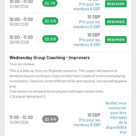
10:00 - 11:00
1/6
Prix pour les
RÉSERVER
12/08/2026
membres 8 GBP
10 GBP
10:00 - 11:00
0/6
Prix pour les
RÉSERVER
19/08/2026
membres 8 GBP
10 GBP
10:00 - 11:00
0/6
Prix pour les
RÉSERVER
26/08/2026
membres 8 GBP
Wednesday Group Coaching - Improvers
Tous les niveaux
This is a step up from our Beginner sessions. This coach-led session is
aimed at players looking to improve their basic levels of control and playing
consistency. Sessions cover different skills and aspects, incorporating game
play.
This session is aimed at those players with basic racket skills.
LTA player rating level 2.
Veuillez vous
connecter
pour être
10 GBP
11:00 - 12:00
informé(e)
4/4
Prix pour les
12/08/2026
de la
membres 8 GBP
disponibilité
d’un