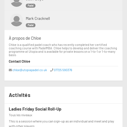
Padel
Mark Cracknell
Padel
À propos de Chloe
Chloe is a qualified padel coach who has recently completed her certified
coaching course with PadelMBA. Chloe helps to develop and deliver the coaching
programme at Utopia and is available for private lessons on a 1-to-1 or 1-to-many
basis.
Contact Chloe
chloe@utopiapadel.co.uk
07725 590376
Activités
Ladies Friday Social Roll-Up
Tous les niveaux
This is a session where you can sign-up as an individual and meet and play
with other players.