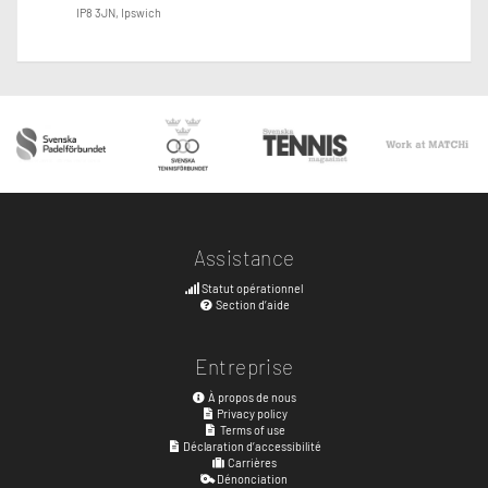
IP8 3JN, Ipswich
Assistance
Statut opérationnel
Section d’aide
Entreprise
À propos de nous
Privacy policy
Terms of use
Déclaration d’accessibilité
Carrières
Dénonciation