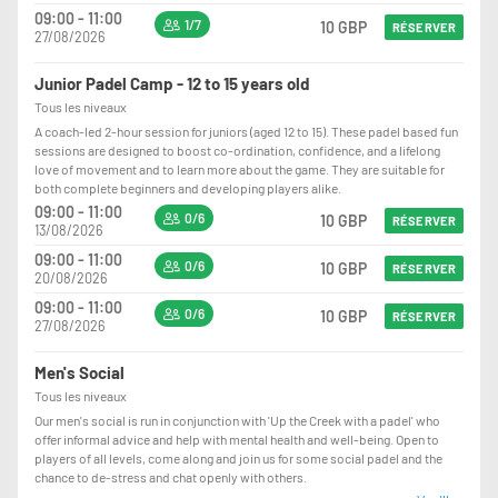
09:00 - 11:00
1/7
10 GBP
RÉSERVER
27/08/2026
Junior Padel Camp - 12 to 15 years old
Tous les niveaux
A coach-led 2-hour session for juniors (aged 12 to 15). These padel based fun
sessions are designed to boost co-ordination, confidence, and a lifelong
love of movement and to learn more about the game. They are suitable for
both complete beginners and developing players alike.
09:00 - 11:00
0/6
10 GBP
RÉSERVER
13/08/2026
09:00 - 11:00
0/6
10 GBP
RÉSERVER
20/08/2026
09:00 - 11:00
0/6
10 GBP
RÉSERVER
27/08/2026
Men's Social
Tous les niveaux
Our men's social is run in conjunction with 'Up the Creek with a padel' who
offer informal advice and help with mental health and well-being. Open to
players of all levels, come along and join us for some social padel and the
chance to de-stress and chat openly with others.