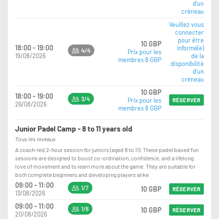
d’un
créneau
Veuillez vous
connecter
pour être
10 GBP
18:00 - 19:00
informé(e)
4/4
Prix pour les
19/08/2026
de la
membres 8 GBP
disponibilité
d’un
créneau
10 GBP
18:00 - 19:00
3/4
Prix pour les
RÉSERVER
26/08/2026
membres 8 GBP
Junior Padel Camp - 8 to 11 years old
Tous les niveaux
A coach-led 2-hour session for juniors (aged 8 to 11). These padel based fun
sessions are designed to boost co-ordination, confidence, and a lifelong
love of movement and to learn more about the game. They are suitable for
both complete beginners and developing players alike.
09:00 - 11:00
1/7
10 GBP
RÉSERVER
13/08/2026
09:00 - 11:00
1/8
10 GBP
RÉSERVER
20/08/2026