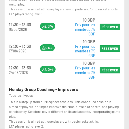
matchplay.
This session is aimed at those players new to padel and/or to racket sports.
LTA player rating level 1.
10 GBP
12:30 - 13:30
Prix pour les
3/4
RÉSERVER
10/08/2026
membres 7,5
GBP
10 GBP
12:30 - 13:30
Prix pour les
1/4
RÉSERVER
17/08/2026
membres 7,5
GBP
10 GBP
12:30 - 13:30
Prix pour les
0/4
RÉSERVER
24/08/2026
membres 7,5
GBP
Monday Group Coaching - Improvers
Tous les niveaux
This is a step up from our Beginner sessions. This coach-led session is
aimed at players looking to improve their basic levels of control and playing
consistency. Sessions cover different skills and aspects, incorporating game
play.
This session is aimed at those players with basic racket skills.
LTA player rating level 2.