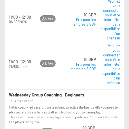
Veuillez
vous
connecter
10 GBP
pour être
11:00 - 12:00
4/4
Prix pour les
informé(e)
18/08/2026
membres 8 GBP
de la
disponibilité
d’un
créneau
Veuillez
vous
connecter
10 GBP
pour être
11:00 - 12:00
4/4
Prix pour les
informé(e)
25/08/2026
membres 8 GBP
de la
disponibilité
d’un
créneau
Wednesday Group Coaching - Beginners
Tous les niveaux
In this coach-led session, we teach and practice the basic skills you need to
play padel successfully as well as introducing you to game play.
This session is aimed at those players new to padel and/or to racket sports.
LTA player rating level 1.
10 GBP