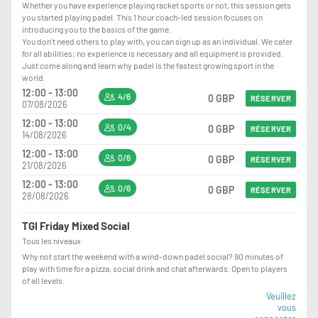
Whether you have experience playing racket sports or not, this session gets
you started playing padel. This 1 hour coach-led session focuses on
introducing you to the basics of the game.
You don’t need others to play with, you can sign up as an individual. We cater
for all abilities; no experience is necessary and all equipment is provided.
Just come along and learn why padel is the fastest growing sport in the
world.
12:00 - 13:00
4/6
0 GBP
RÉSERVER
07/08/2026
12:00 - 13:00
0/4
0 GBP
RÉSERVER
14/08/2026
12:00 - 13:00
0/6
0 GBP
RÉSERVER
21/08/2026
12:00 - 13:00
0/6
0 GBP
RÉSERVER
28/08/2026
TGI Friday Mixed Social
Tous les niveaux
Why not start the weekend with a wind-down padel social? 90 minutes of
play with time for a pizza, social drink and chat afterwards. Open to players
of all levels.
Veuillez
vous