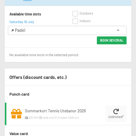
Outdoors
Available time slots
Indoors
Saturday 16 July
Padel
BOOK SEVERAL
No available time slots in the selected period.
Offers (discount cards, etc.)
Punch card
Sommarkort Tennis Utebanor 2026
Unlimited*
800 SEK
Valid until 31 October 2026 incl.
Value card