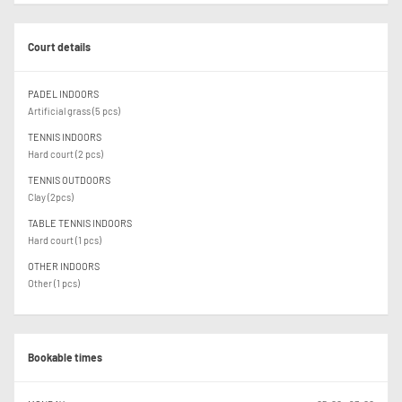
Court details
PADEL INDOORS
Artificial grass (5 pcs)
TENNIS INDOORS
Hard court (2 pcs)
TENNIS OUTDOORS
Clay (2pcs)
TABLE TENNIS INDOORS
Hard court (1 pcs)
OTHER INDOORS
Other (1 pcs)
Bookable times