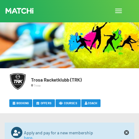
Toggle
navigation
Trosa Racketklubb (TRK)
Trosa
BOOKING
OFFERS
COURSES
COACH
Apply and pay for a new membership
here
.