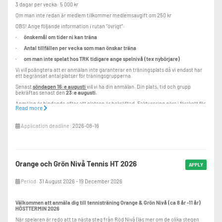
3 dagar per vecka: 5 000 kr
Om man inte redan är medlem tillkommer medlemsavgift om 250 kr
OBS! Ange följande information i rutan ”övrigt”:
· önskemål om tider ni kan träna
· Antal tillfällen per vecka som man önskar träna
· om man inte spelat hos TRK tidigare ange spelnivå (tex nybörjare)
Vi vill poängtera att er anmälan inte garanterar en träningsplats då vi endast har
ett begränsat antal platser för träningsgrupperna.
Senast
söndagen 16:e augusti
vill vi ha din anmälan. Din plats, tid och grupp
bekräftas senast den
23:e augusti.
Anmälan är bindande efter att platsen är bekräftad. Fakturering görs i förskott för
Read more
hela sommarterminen.
Vid frågor maila tennis@trosaracketklubb.se.
Application deadline:
2026-08-16
Orange och Grön Nivå Tennis HT 2026
APPLY
Period:
31 August 2026 - 19 December 2026
Välkommen att anmäla dig till tennisträning Orange & Grön Nivå (ca 8 år -11 år)
HÖSTTERMIN 2026
När spelaren är redo att ta nästa steg från Röd Nivå (läs mer om de olika stegen