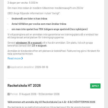
3 dagar per vecka: 5 000 kr
Om man inte redan är medlem tillkommer medlemsavgift om 250 kr
OBS! Ange följande information i rutan ”övrigt”:
· önskemål om tider ni kan träna
· Antal tillfällen per vecka som man önskar träna
· om man inte spelat hos TRK tidigare ange spelnivå (tex nybörjare)
Vi vill poängtera att er anmälan inte garanterar en träningsplats då vi endast har
ett begränsat antal platser för träningsgrupperna.
Senast
söndagen 16:e augusti
vill vi ha din anmälan. Din plats, tid och grupp
bekräftas senast den
23:e augusti.
Anmälan är bindande efter att platsen är bekräftad. Fakturering görs i förskott för
hela sommarterminen.
Read more
Vid frågor maila tennis@trosaracketklubb.se.
Application deadline:
2026-08-16
Racketskola HT 2026
APPLY
Period:
31 August 2026 - 19 December 2026
Välkommen att anmäla dig till Racketskola (ca 4 år -6 år) HÖSTTERMIN 2026
Racketskola är en lekfull introduktion till racketsport för de yngsta barnen