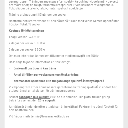
vuxengrupper. Träningen anpassas efter spelstyrka och individuella mål – oavsett
om målet är att ha roligt, förbättra sitt spel eller utvecklas inom tävlingstennis.
Fokus ligger på teknik, taktik, matchspel och spelglädje.
Träning erbjuds upp till 3 gånger per vecka.
Höstterminen startar vecka 36 och håller på till och med vecka 51 med uppehåll för
höstlov. Totalt 15 veckor.
Kostnad för höstterminen
1 dag i veckan: 3 375 kr
2 dagar per vecka: 5 800 kr
3 dagar per vecka: 8 500 kr
Om man inte redan är medlem tillkommer medlemsavgift om 250 kr
Obs!
Ange följande information i rutan ”övrigt”:
· önskemål om tider ni kan träna
· Antal tillfällen per vecka som man önskar träna
· om man inte spelat hos TRK tidigare ange spelnivå (tex nybörjare)
Vi vill poängtera att er anmälan inte garanterar en träningsplats då vi endast har
ett begränsat antal platser för träningsgrupperna.
Senast
söndagen 16:e augusti
vill vi ha din anmälan. Din plats, tid och grupp
bekräftas senast den
23
:e augusti
.
Anmälan är bindande efter att platsen är bekräftad. Fakturering görs i förskott för
hela höstterminen.
Vid frågor maila tennis@trosaracketklubb.se.