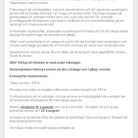
tillsammans med en vuxen.
Fokus ligger på rörelseglädje, motorik, koordination och att upptäcka racketsport
genom lek och enkla övningar i en trygg och positiv miljö.Träningen bygger på
gemenskap och samspel mellan barn och vuxen där barnen får utveckla
grundläggande färdigheter som balans, bollkontroll och rörelseförståelse på ett
naturligt och inspirerande sätt.
Vi använder mjuka bollar, anpassad utrustning och mindre ytor för att skapa bästa
möjliga förutsättningar för lärande och glädje.
Målet med racketskola är att skapa en positiv första kontakt med racketsport och
rörelse samt lägga grunden för ett fortsatt intresse för idrott och fysisk aktivitet.
Höstterminen startar vecka 36 och håller på till vecka 51 med uppehåll för höstlov.
Totalt 15 veckor.
OBS! Viktigt att förälder är med under träningen.
Racketskolans träning kommer att ske Lördagar och 1 gång i veckan.
Kostnad för höstterminen,
1 dag i veckan: 975 kr
Om man inte redan är medlem tillkommer medlemsavgift om 250 kr
Vi vill poängtera att er anmälan inte garanterar en träningsplats då vi endast har
ett begränsat antal platser för träningsgrupperna.
Senast
söndagen 16:e augusti
vill vi ha din anmälan. Din plats, tid och grupp
bekräftas senast den
23:e augusti.
Anmälan är bindande efter att platsen är bekräftad. Fakturering görs i förskott för
hela sommarterminen.
Vid frågor maila tennis@trosaracketklubb.se.