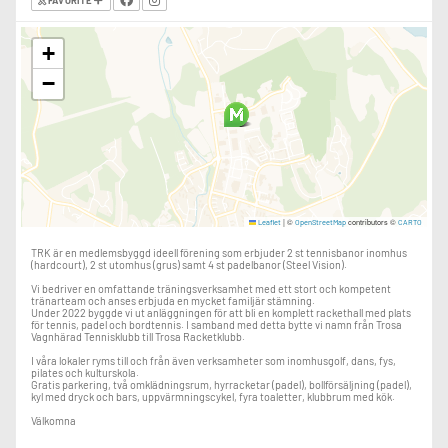
FAVORITE
+
−
|
©
contributors ©
Leaflet
OpenStreetMap
CARTO
TRK är en medlemsbyggd ideell förening som erbjuder 2 st tennisbanor inomhus
(hardcourt), 2 st utomhus (grus) samt 4 st padelbanor (Steel Vision).
Vi bedriver en omfattande träningsverksamhet med ett stort och kompetent
tränarteam och anses erbjuda en mycket familjär stämning.
Under 2022 byggde vi ut anläggningen för att bli en komplett rackethall med plats
för tennis, padel och bordtennis. I samband med detta bytte vi namn från Trosa
Vagnhärad Tennisklubb till Trosa Racketklubb.
I våra lokaler ryms till och från även verksamheter som inomhusgolf, dans, fys,
pilates och kulturskola.
Gratis parkering, två omklädningsrum, hyrracketar (padel), bollförsäljning (padel),
kyl med dryck och bars, uppvärmningscykel, fyra toaletter, klubbrum med kök.
Välkomna