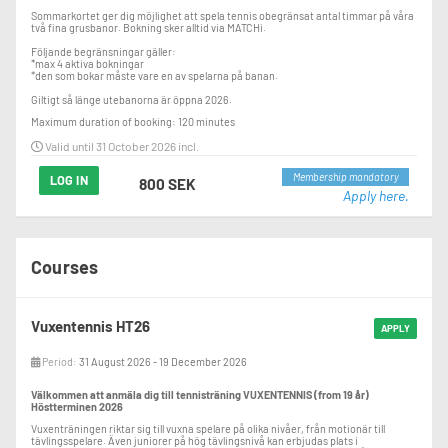
Sommarkortet ger dig möjlighet att spela tennis obegränsat antal timmar på våra 
två fina grusbanor. Bokning sker alltid via MATCHi.

Följande begränsningar gäller:

*max 4 aktiva bokningar

*den som bokar måste vare en av spelarna på banan.

Giltigt så länge utebanorna är öppna 2026.
Maximum duration of booking: 120 minutes
Valid until 31 October 2026 incl.
Membership mandatory
LOG IN
800 SEK
Apply here.
Courses
Vuxentennis HT26
APPLY
Period:
31 August 2026 - 19 December 2026
Välkommen att anmäla dig till tennisträning VUXENTENNIS (from 19 år)
Höstterminen 2026
Vuxenträningen riktar sig till vuxna spelare på olika nivåer, från motionär till
tävlingsspelare. Även juniorer på hög tävlingsnivå kan erbjudas plats i