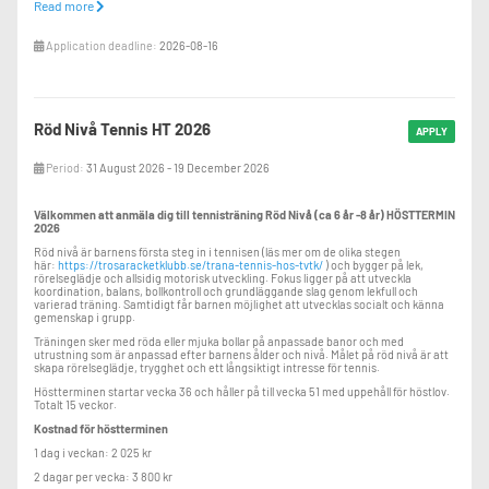
Read more
Application deadline:
2026-08-16
Röd Nivå Tennis HT 2026
APPLY
Period:
31 August 2026 - 19 December 2026
Välkommen att anmäla dig till tennisträning Röd Nivå (ca 6 år -8 år) HÖSTTERMIN
2026
Röd nivå är barnens första steg in i tennisen (läs mer om de olika stegen
här:
https://trosaracketklubb.se/trana-tennis-hos-tvtk/
) och bygger på lek,
rörelseglädje och allsidig motorisk utveckling. Fokus ligger på att utveckla
koordination, balans, bollkontroll och grundläggande slag genom lekfull och
varierad träning. Samtidigt får barnen möjlighet att utvecklas socialt och känna
gemenskap i grupp.
Träningen sker med röda eller mjuka bollar på anpassade banor och med
utrustning som är anpassad efter barnens ålder och nivå. Målet på röd nivå är att
skapa rörelseglädje, trygghet och ett långsiktigt intresse för tennis.
Höstterminen startar vecka 36 och håller på till vecka 51 med uppehåll för höstlov.
Totalt 15 veckor.
Kostnad för höstterminen
1 dag i veckan: 2 025 kr
2 dagar per vecka: 3 800 kr