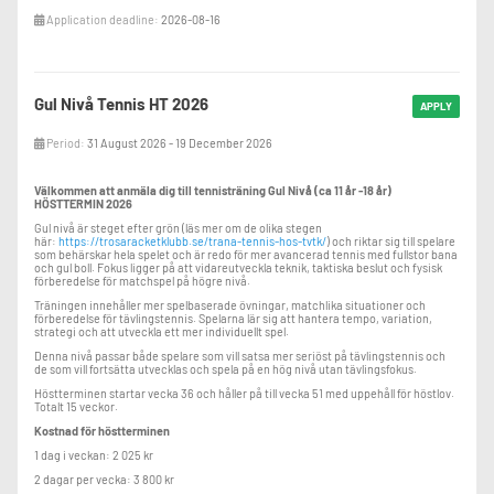
Application deadline:
2026-08-16
Gul Nivå Tennis HT 2026
APPLY
Period:
31 August 2026 - 19 December 2026
Välkommen att anmäla dig till tennisträning Gul Nivå (ca 11 år -18 år)
HÖSTTERMIN 2026
Gul nivå är steget efter grön (läs mer om de olika stegen
här:
https://trosaracketklubb.se/trana-tennis-hos-tvtk/
) och riktar sig till spelare
som behärskar hela spelet och är redo för mer avancerad tennis med fullstor bana
och gul boll. Fokus ligger på att vidareutveckla teknik, taktiska beslut och fysisk
förberedelse för matchspel på högre nivå.
Träningen innehåller mer spelbaserade övningar, matchlika situationer och
förberedelse för tävlingstennis. Spelarna lär sig att hantera tempo, variation,
strategi och att utveckla ett mer individuellt spel.
Denna nivå passar både spelare som vill satsa mer seriöst på tävlingstennis och
de som vill fortsätta utvecklas och spela på en hög nivå utan tävlingsfokus.
Höstterminen startar vecka 36 och håller på till vecka 51 med uppehåll för höstlov.
Totalt 15 veckor.
Kostnad för höstterminen
1 dag i veckan: 2 025 kr
2 dagar per vecka: 3 800 kr