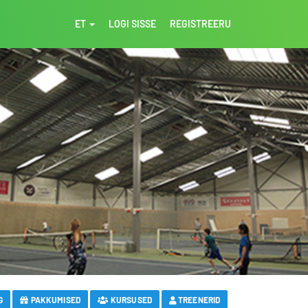
ET
LOGI SISSE
REGISTREERU
G
PAKKUMISED
KURSUSED
TREENERID