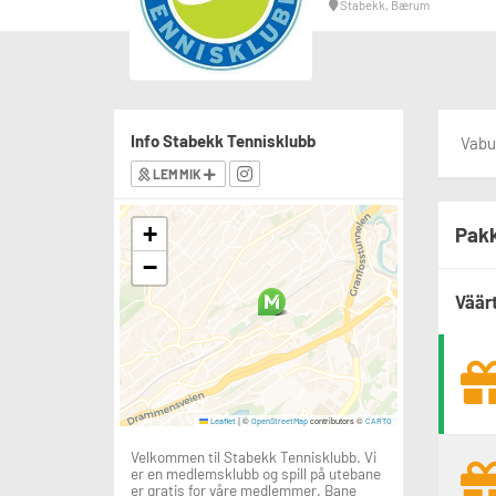
Stabekk, Bærum
Info Stabekk Tennisklubb
Vabu
LEMMIK
+
Pakk
−
Väär
|
©
contributors ©
Leaflet
OpenStreetMap
CARTO
Velkommen til Stabekk Tennisklubb. Vi
er en medlemsklubb og spill på utebane
er gratis for våre medlemmer. Bane