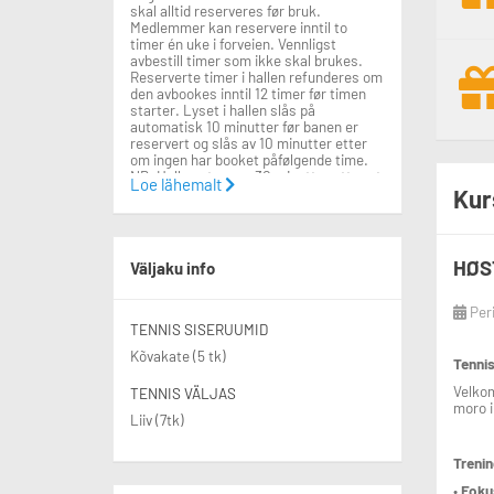
skal alltid reserveres før bruk.
Medlemmer kan reservere inntil to
timer én uke i forveien. Vennligst
avbestill timer som ikke skal brukes.
Reserverte timer i hallen refunderes om
den avbookes inntil 12 timer før timen
starter. Lyset i hallen slås på
automatisk 10 minutter før banen er
reservert og slås av 10 minutter etter
om ingen har booket påfølgende time.
NB. Hallen stenges 30 minutter etter at
Loe lähemalt
Kur
siste time på kvelden er ferdig. Evt
spørsmål sendes til
post@stabekktennis.no. GOD TENNIS!
HØS
Väljaku info
Per
TENNIS SISERUUMID
Kõvakate (5 tk)
Tennis
Velkom
TENNIS VÄLJAS
moro i
Liiv (7tk)
Treni
•
Foku