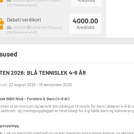
Krediidid
1 000 NOK
Kehtib kuni 07 august
2027 (kaasa arvatud).
Debet/verdikort
4000.00
Krediidid
4 000 NOK
Kehtib kuni 07 august
2027 (kaasa arvatud).
sused
TEN 2026: BLÅ TENNISLEK 4-6 ÅR
iood:
22 august 2026 - 19 detsember 2026
lek Blått Nivå – Foreldre & Barn (4–6 år)
men til en morsom og lærerik introduksjon til tennis for barn i alderen 4–6 år 
 sentrum, og treningsopplegget er tilrettelagt for å gi både barn og voksne en p
ngsopplegg
s:
Lek og mestring med ball og racket gjennom morsomme øvelser og aktivite