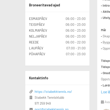
Broneeritavad ajad
•
Intro
•
Aktiv
•
Utsty
ESMASPÄEV
06:00 - 23:00
TEISIPÄEV
06:00 - 23:00
Mål
KOLMAPÄEV
06:00 - 23:00
• Skap
NELJAPÄEV
06:00 - 23:00
• Bygg
REEDE
06:00 - 22:00
LAUPÄEV
07:00 - 21:00
• Oppm
PÜHAPÄEV
07:00 - 23:00
Tidspu
Tidsp
•
Onsd
Kontaktinfo
Oppsta
•
Lørd
Oppsta
https://stabekktennis.no/
Loe l
Pris:
Stabekk Tennisklubb
Ava
971 259 949
• Medl
post@stabekktennis.no
• Ikke