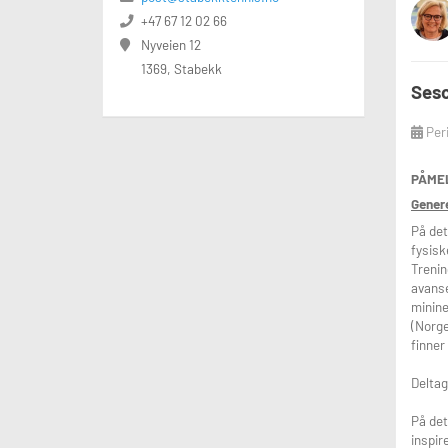
+47 67 12 02 66
Nyveien 12
Høstse
1369, Stabekk
Start:
Ses
Slutt:
Per
Merk:
PÅME
Medle
Genere
•
Valg
På det
•
Ford
fysisk
Trenin
• Juni
avanse
• Mikr
minine
(Norge
finner
Prakti
•
Fore
Deltag
•
Utsty
På det
inspir