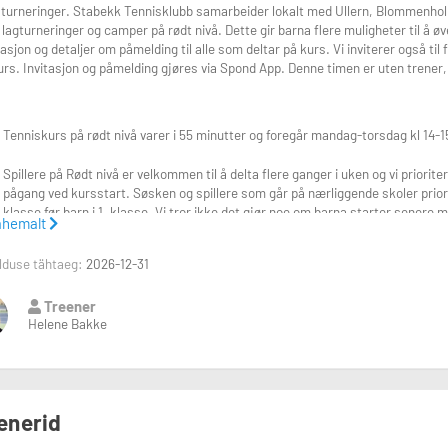
ding og betaling
i turneringer. Stabekk Tennisklubb samarbeider lokalt med Ullern, Blommenhol
rering:
Faktura sendes ut i midten av september, etter de første treningene slik
g lagturneringer og camper på rødt nivå. Dette gir barna flere muligheter til å ø
 selv ved avbrudd eller fravær.
asjon og detaljer om påmelding til alle som deltar på kurs. Vi inviterer også til
urs. Invitasjon og påmelding gjøres via Spond App. Denne timen er uten trener
.
lig trener:
e Bakke
Tenniskurs på rødt nivå varer i 55 minutter og foregår mandag-torsdag kl 14-15 
lene.bakke@stabekktennis.no
er informasjon, besøk klubbens hjemmeside:
www.stabekktennis.no
.
Spillere på Rødt nivå er velkommen til å delta flere ganger i uken og vi priorite
pågang ved kursstart. Søsken og spillere som går på nærliggende skoler prioriter
klasse før barn i 1. klasse. Vi tror ikke det gjør noe om barna starter senere m
rafering:
ähemalt
form for organisert fysisk aktivitet. Husk at lørdag alltid er et alternativ om d
melding gis det samtidig samtykke til bruk av bilder på klubbens hjemmeside o
ing eller send e-post til post@stabekktennis.no.
lduse tähtaeg:
2026-12-31
Høstens kurs starter mandag 24. august
og følger skolekalenderen frem til ju
høstferien (uke 40) og vi følger skoleruten i Bærum kommune. Påmelding til h
Treener
ikke nødvendig å melde seg på igjen fra januar.
De som ikke ønsker å fortsette
der oss til å se dere på banen! 🎾
Helene Bakke
Faktura for høstens kurs sendes ut i midten av september slik at alle får prø
betales selv om man velger å avslutte kurset midt i sesongen eller er borte n
hendelser.
enerid
Hvis kurset blir kansellert pga uforutsette hendelser som f.eks. en pandemi,
annen måte.