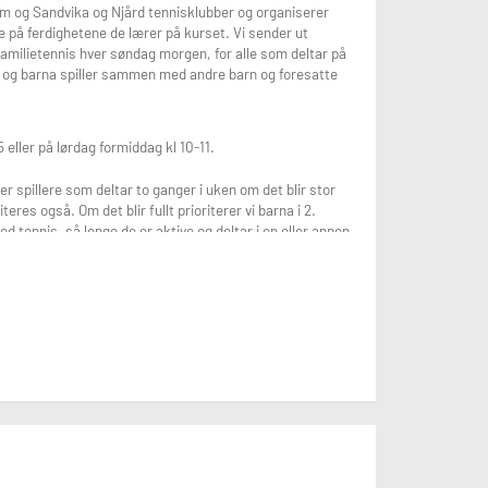
m og Sandvika og Njård tennisklubber og organiserer
 at alle får prøvd seg. Kursavgift betales deretter i sin
ve på ferdighetene de lærer på kurset. Vi sender ut
 familietennis hver søndag morgen, for alle som deltar på
, og barna spiller sammen med andre barn og foresatte
eller på lørdag formiddag kl 10-11.
rer spillere som deltar to ganger i uken om det blir stor
es også. Om det blir fullt prioriterer vi barna i 2.
ed tennis, så lenge de er aktive og deltar i en eller annen
et ikke er plass på en ukedag.
g sosiale medier. For reservasjon, oppgi dette ved
leferien starter 18. desember. Det er ikke trening i
østen gjelder også kurs frem til sommerferien og det er
 etter jul må gi beskjed om dette innen 1. desember.
vd seg et par ganger. Etter dette må hele kursavgiften
oen treninger på grunn av sykdom, skade eller uforutsette
 vil ikke kursavgiften refunderes, men kompenseres på en