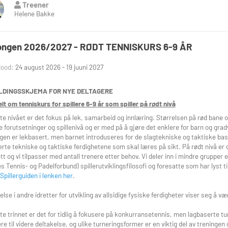
Treener
Helene Bakke
mesteret varer helt frem til juleferien:
 onsdag 26. august eller lørdag 22. august
ongen 2026/2027 - RØDT TENNISKURS 6-9 ÅR
 onsdag 17. desember eller lørdag 20. desember
iood:
24 august 2026 - 19 juuni 2027
Dersom dere går glipp av en time, kan dere ta den igjen på en annen treningsda
LDINGSSKJEMA FOR NYE DELTAGERE
mskap
lt om tenniskurs for spillere 6-9 år som spiller på rødt nivå
fritt medlemskap:
Ikke påkrevd for deltakelse på blått nivå.
te nivået er det fokus på lek, samarbeid og innlæring. Størrelsen på rød bane o
eler for medlemmer:
Rabatt på kurs og tilgang til gratis utebaner om sommer
e forutsetninger og spillenivå og er med på å gjøre det enklere for barn og gra
gen er lekbasert, men barnet introduseres for de slagtekniske og taktiske ba
ormedlemskap: Halv pris fra august : 650,-
rte tekniske og taktiske ferdighetene som skal læres på sikt. På rødt nivå er
omedlemskap: 300,- (tennisskolemedlemskap som gir rabatt på baneleie i hel
tt og vi tilpasser med antall trenere etter behov. Vi deler inn i mindre gruppe
s Tennis- og Padelforbund) spillerutviklingsfilosofi og foresatte som har lyst t
Spillerguiden i lenken her
.
sk informasjon
satte på banen:
En voksen må delta aktivt sammen med barnet på timen.
else i andre idretter for utvikling av allsidige fysiske ferdigheter viser seg å v
r:
Rengjorte innesko er påkrevd for både barn og voksne.
te trinnet er det for tidlig å fokusere på konkurransetennis, men lagbaserte tu
ere til videre deltakelse, og ulike turneringsformer er en viktig del av treningen