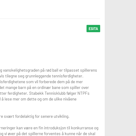
ESITA
g (onsdag/lørdag) etter avtale.
g vanskelighetsgraden på rød ball er tilpasset spillerens
en.
dvis tilegne seg grunnleggende tennisferdigheter.
sisferdighetene som vil forberede dem på de mer
 det mange barn på en ordinær bane som spiller over
gene)
r etter ferdigheter. Stabekk Tennisklubb følger NTPFs
il å lese mer om dette og om de ulike nivåene
ære svært fordelaktig for senere utvikling.
rneringer kan være en fin introduksjon til konkurranse og
 og vi øver på det spillerne forventes å kunne når de skal