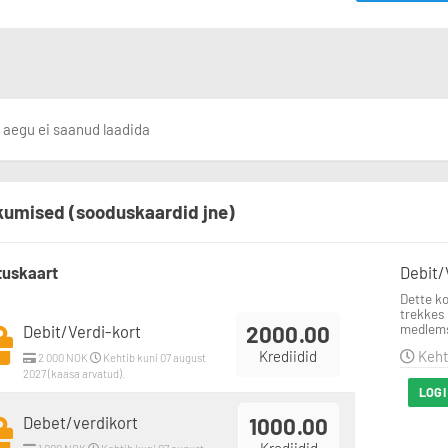
 aegu ei saanud laadida
umised (sooduskaardid jne)
tuskaart
Debit/
Dette ko
trekkes 
2000.00
medlems
Debit/Verdi-kort
Krediidid
Kehti
2 000 NOK
Kehtib kuni 07 august
2027 (kaasa arvatud).
LOGI
Debet/verdikort
1000.00