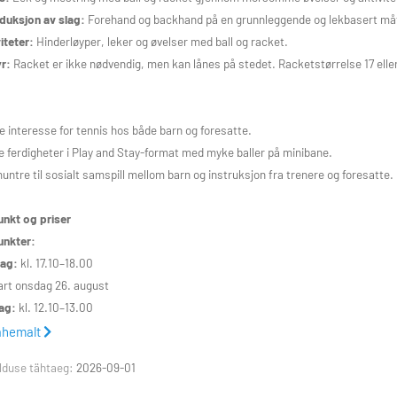
duksjon av slag:
Forehand og backhand på en grunnleggende og lekbasert måte (
iteter:
Hinderløyper, leker og øvelser med ball og racket.
r:
Racket er ikke nødvendig, men kan lånes på stedet. Racketstørrelse 17 ell
e interesse for tennis hos både barn og foresatte.
e ferdigheter i Play and Stay-format med myke baller på minibane.
untre til sosialt samspill mellom barn og instruksjon fra trenere og foresatte.
nkt og priser
unkter:
ag:
kl. 17.10–18.00
rt onsdag 26. august
ag:
kl. 12.10–13.00
rt lørdag 22. august
ähemalt
lduse tähtaeg:
2026-09-01
em: 3 300,-
-medlem: 3 650,-