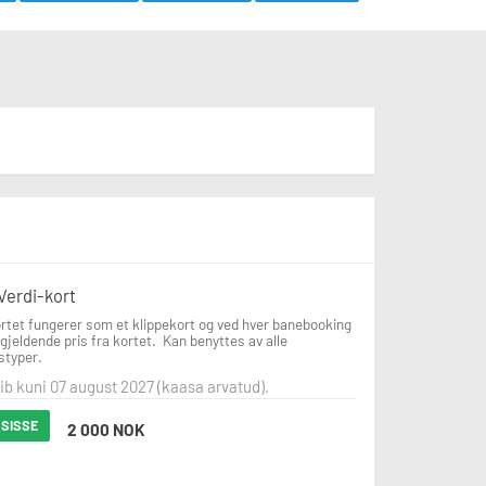
Verdi-kort
rtet fungerer som et klippekort og ved hver banebooking 
gjeldende pris fra kortet.  Kan benyttes av alle 
typer.
b kuni 07 august 2027 (kaasa arvatud).
 SISSE
2 000 NOK