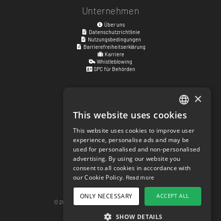
Unternehmen
Über uns
Datenschutzrichtlinie
Nutzungsbedingungen
Barrierefreiheitserklärung
Karriere
Whistleblowing
SPC für Behörden
×
Besuchsadresse
Kyrkogatan 17
This website uses cookies
ENGLISH
411 15
Göteborg
,
Schweden
This website uses cookies to improve user
SWEDISH
experience, personalise ads and may be
Soziale Links
used for personalised and non-personalised
NORWEGIAN
facebook.com/matchisports
advertising. By using our website you
instagram.com/matchisports
consent to all cookies in accordance with
DANISH
MATCHi-Blog
our Cookie Policy.
Read more
FINNISH
Cookie-Einstellungen
ONLY NECESSARY
ACCEPT ALL
GERMAN
© 2026 matchi.se
version 20260807.685559c
Desktop-Version
SHOW DETAILS
CROATIAN