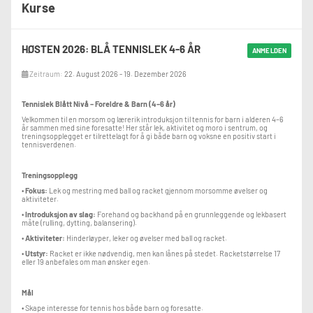
Kurse
HØSTEN 2026: BLÅ TENNISLEK 4-6 ÅR
ANMELDEN
Zeitraum:
22. August 2026 - 19. Dezember 2026
Tennislek Blått Nivå – Foreldre & Barn (4–6 år)
Velkommen til en morsom og lærerik introduksjon til tennis for barn i alderen 4–6
år sammen med sine foresatte! Her står lek, aktivitet og moro i sentrum, og
treningsopplegget er tilrettelagt for å gi både barn og voksne en positiv start i
tennisverdenen.
Treningsopplegg
•
Fokus:
Lek og mestring med ball og racket gjennom morsomme øvelser og
aktiviteter.
•
Introduksjon av slag:
Forehand og backhand på en grunnleggende og lekbasert
måte (rulling, dytting, balansering).
•
Aktiviteter:
Hinderløyper, leker og øvelser med ball og racket.
•
Utstyr:
Racket er ikke nødvendig, men kan lånes på stedet. Racketstørrelse 17
eller 19 anbefales om man ønsker egen.
Mål
• Skape interesse for tennis hos både barn og foresatte.