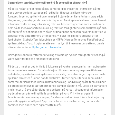
Medlemskap
Generelt om tenniskurs for spillere 6-9 år som spiller på rødt nivå
•
Valgfritt medlemskap:
Ikke påkrevd for deltakelse på blått nivå.
På dette nivået er det fokus på lek, samarbeid og innlæring. Størrelsen på rød
bane og vanskelighetsgraden på rød ball er tilpasset spillerens fysiske
•
Fordeler for medlemmer:
Rabatt på kurs og tilgang til gratis utebaner om
forutsetninger og spillenivå og er med på å gjøre det enklere for barn og gradvis
sommeren.
tilegne seg grunnleggende tennisferdigheter. Treningen er lekbasert, men barnet
• Juniormedlemskap: Halv pris fra august : 650,-
introduseres for de slagtekniske og taktiske basisferdighetene som vil forberede
• Mikromedlemskap: 300,- (tennisskolemedlemskap som gir rabatt på baneleie i
dem på de mer avanserte tekniske og taktiske ferdighetene som skal læres på sikt.
helgene)
På rødt nivå er det mange barn på en ordinær bane som spiller over mininett og vi
tilpasser med antall trenere etter behov. Vi deler inn i mindre grupper etter
ferdigheter. Stabekk Tennisklubb følger NTPFs (Norges Tennis- og Padelforbund)
Praktisk informasjon
spillerutviklingsfilosofi og foresatte som har lyst til å lese mer om dette og om de
ulike nivåene finner
Spillerguiden i lenken her
.
•
Foresatte på banen:
En voksen må delta aktivt sammen med barnet på timen.
•
Utstyr:
Rengjorte innesko er påkrevd for både barn og voksne.
Deltagelse i andre idretter for utvikling av allsidige fysiske ferdigheter viser seg å
være svært fordelaktig for senere utvikling.
Påmelding og betaling
På dette trinnet er det for tidlig å fokusere på konkurransetennis, men lagbaserte
turneringer kan være en fin introduksjon til konkurranse og inspirere til videre
•
Fakturering:
Faktura sendes ut i midten av september, etter de første
treningene slik at alle får prøvd seg. Kursavgift betales deretter i sin helhet selv
deltakelse, og ulike turneringsformer er en viktig del av treningen og vi øver på det
ved avbrudd eller fravær.
spillerne forventes å kunne når de skal delta i turneringer. Stabekk Tennisklubb
samarbeider lokalt med Ullern, Blommenholm og Sandvika og Njård tennisklubber
og organiserer jevnlig lagturneringer og camper på rødt nivå. Dette gir barna flere
Ansvarlig trener:
muligheter til å øve på ferdighetene de lærer på kurset. Vi sender ut informasjon
og detaljer om påmelding til alle som deltar på kurs. Vi inviterer også til
Helene Bakke
familietennis hver søndag morgen, for alle som deltar på rødt kurs. Invitasjon og
📧 helene.bakke@stabekktennis.no
påmelding gjøres via Spond App. Denne timen er uten trener, og barna spiller
sammen med andre barn og foresatte bistår.
For mer informasjon, besøk klubbens hjemmeside:
www.stabekktennis.no
.