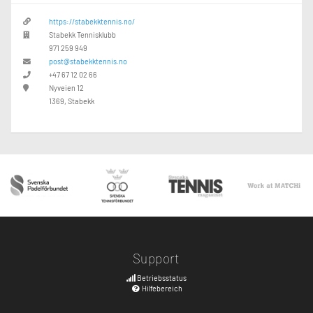
https://stabekktennis.no/
Stabekk Tennisklubb
971 259 949
post@stabekktennis.no
+47 67 12 02 66
Nyveien 12
1369, Stabekk
Support
Betriebsstatus
Hilfebereich