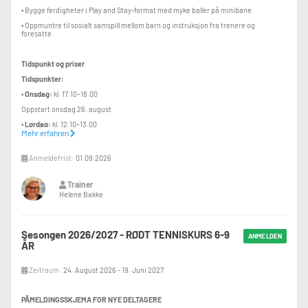
• Bygge ferdigheter i Play and Stay-format med myke baller på minibane.
• Oppmuntre til sosialt samspill mellom barn og instruksjon fra trenere og
foresatte.
Tidspunkt og priser
Tidspunkter:
•
Onsdag:
kl. 17.10–18.00
Oppstart onsdag 26. august
•
Lørdag:
kl. 12.10–13.00
Mehr erfahren
Oppstart lørdag 22. august
Pris:
Anmeldefrist:
01.09.2026
• Medlem: 3 300,-
Trainer
• Ikke-medlem: 3 650,-
Helene Bakke
Høstsemesteret varer helt frem til juleferien:
Start: onsdag 26. august eller lørdag 22. august
Sesongen 2026/2027 - RØDT TENNISKURS 6-9
ANMELDEN
ÅR
Slutt: onsdag 17. desember eller lørdag 20. desember
Zeitraum:
24. August 2026 - 19. Juni 2027
Merk:
Dersom dere går glipp av en time, kan dere ta den igjen på en annen
treningsdag (onsdag/lørdag) etter avtale.
PÅMELDINGSSKJEMA FOR NYE DELTAGERE