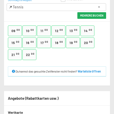
Tennis
MEHRERE BUCHEN
00
00
00
00
00
00
09
10
11
12
13
14
00
00
00
00
00
00
15
16
17
18
19
20
00
00
21
22
Du kannst das gesuchte Zeitfenster nicht finden?
Warteliste öffnen
Angebote (Rabattkarten usw.)
Wertkarte