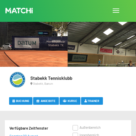
Navigation
umschalte
Stabekk Tennisklubb
Stabekk, Bærum
BUCHUNG
ANGEBOTE
KURSE
TRAINER
Außenbereich
Verfügbare Zeitfenster
Innenbereich
Sonntag 09 August