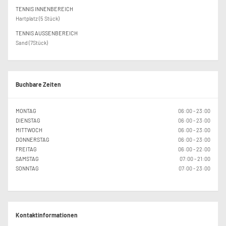
nederst i skjemaet eller sendes epost til post@stabekktennis.no.
TENNIS INNENBEREICH
Hartplatz (5 Stück)
Alle som deltar på tenniskurs vil motta et månedlig nyhetsbrev med informasjon
og detaljer om påmelding til aktiviteter.
TENNIS AUSSENBEREICH
Sand (7Stück)
Buchbare Zeiten
MONTAG
06:00 - 23:00
DIENSTAG
06:00 - 23:00
MITTWOCH
06:00 - 23:00
DONNERSTAG
06:00 - 23:00
FREITAG
06:00 - 22:00
SAMSTAG
07:00 - 21:00
SONNTAG
07:00 - 23:00
Kontaktinformationen