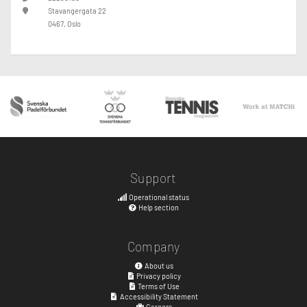
Stavangergata 22
0467, Oslo
Support
Operational status
Help section
Company
About us
Privacy policy
Terms of Use
Accessibility Statement
Careers