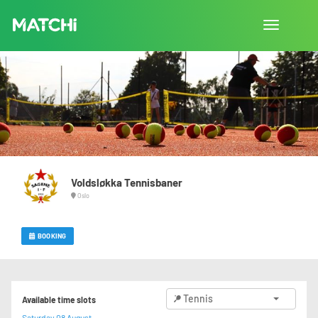
Toggle
navigation
Voldsløkka Tennisbaner
Oslo
BOOKING
Tennis
Available time slots
Saturday 08 August