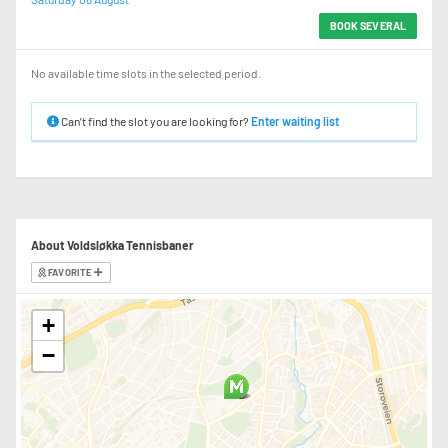
BOOK SEVERAL
No available time slots in the selected period.
Can’t find the slot you are looking for?
Enter waiting list
About Voldsløkka Tennisbaner
FAVORITE
+
−