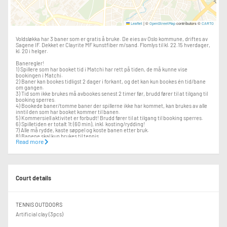
|
©
contributors ©
Leaflet
OpenStreetMap
CARTO
Voldsløkka har 3 baner som er gratis å bruke. De eies av Oslo kommune, driftes av
Sagene IF. Dekket er Clayrite MF kunstfiber m/sand. Flomlys til kl. 22.15 hverdager,
kl. 20 i helger.
Baneregler!
1) Spillere som har booket tid i Matchi har rett på tiden, de må kunne vise
bookingen i Matchi.
2) Baner kan bookes tidligst 2 dager i forkant, og det kan kun bookes én tid/bane
om gangen.
3) Tid som ikke brukes må avbookes senest 2 timer før, brudd fører til at tilgang til
booking sperres.
4) Bookede baner/tomme baner der spillerne ikke har kommet, kan brukes av alle
inntil den som har booket kommer til banen.
5) Kommersiell aktivitet er forbudt! Brudd fører til at tilgang til booking sperres.
6) Spilletiden er totalt 1t (60 min), inkl. kosting/rydding!
7) Alle må rydde, kaste søppel og koste banen etter bruk.
8) Banene skal kun brukes til tennis.
Read more
9) Det er ikke tillatt med sko som ødelegger dekket.
10) Der forbudt med hundelufting på banene.
11) Meld fra ved feil og mangler.
Court details
TENNIS OUTDOORS
Artificial clay (3pcs)