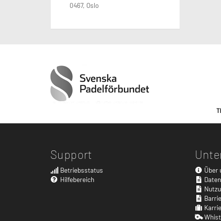
0467, Oslo
Support
Unte
Betriebsstatus
Über 
Hilfebereich
Datens
Nutzu
Barrie
Karri
Whist