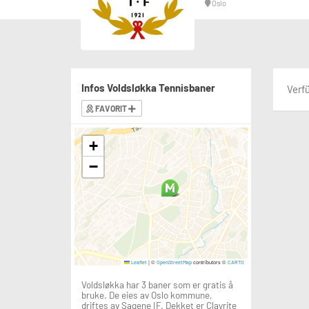
Oslo
Infos Voldsløkka Tennisbaner
Verf
FAVORIT
+
−
|
©
contributors ©
Leaflet
OpenStreetMap
CARTO
Voldsløkka har 3 baner som er gratis å
bruke. De eies av Oslo kommune,
driftes av Sagene IF. Dekket er Clayrite