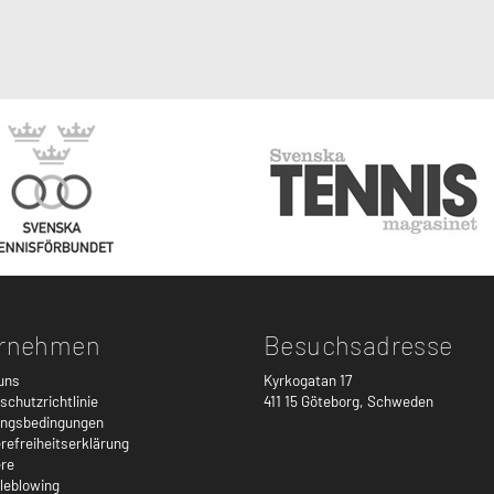
rnehmen
Besuchsadresse
uns
Kyrkogatan 17
chutzrichtlinie
411 15
Göteborg
,
Schweden
ngsbedingungen
refreiheitserklärung
ere
leblowing