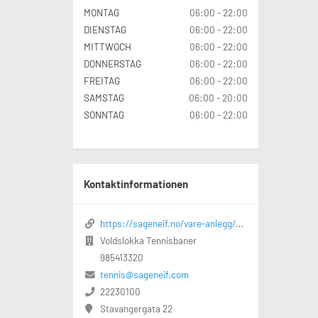
MONTAG
06:00 - 22:00
DIENSTAG
06:00 - 22:00
MITTWOCH
06:00 - 22:00
DONNERSTAG
06:00 - 22:00
FREITAG
06:00 - 22:00
SAMSTAG
06:00 - 20:00
SONNTAG
06:00 - 22:00
Kontaktinformationen
https://sageneif.no/vare-anlegg/voldslokka-idrettspark/voldslokka-tennisbaner
Voldslokka Tennisbaner
985413320
tennis@sageneif.com
22230100
Stavangergata 22