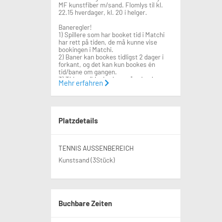
MF kunstfiber m/sand. Flomlys til kl.
22.15 hverdager, kl. 20 i helger.
Baneregler!
1) Spillere som har booket tid i Matchi
har rett på tiden, de må kunne vise
bookingen i Matchi.
2) Baner kan bookes tidligst 2 dager i
forkant, og det kan kun bookes én
tid/bane om gangen.
3) Tid som ikke brukes må avbookes
Mehr erfahren
senest 2 timer før, brudd fører til at
tilgang til booking sperres.
4) Bookede baner/tomme baner der
spillerne ikke har kommet, kan brukes
av alle inntil den som har booket
Platzdetails
kommer til banen.
5) Kommersiell aktivitet er forbudt!
Brudd fører til at tilgang til booking
sperres.
TENNIS AUSSENBEREICH
6) Spilletiden er totalt 1t (60 min), inkl.
Kunstsand (3Stück)
kosting/rydding!
7) Alle må rydde, kaste søppel og koste
banen etter bruk.
8) Banene skal kun brukes til tennis.
9) Det er ikke tillatt med sko som
ødelegger dekket.
Buchbare Zeiten
10) Der forbudt med hundelufting på
banene.
11) Meld fra ved feil og mangler.