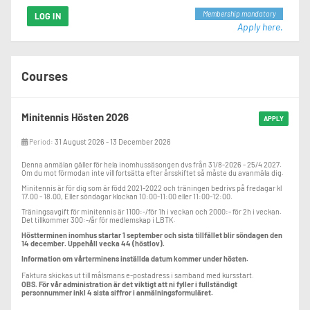
Membership mandatory
LOG IN
Apply here.
Courses
Minitennis Hösten 2026
APPLY
Period:
31 August 2026 - 13 December 2026
Denna anmälan gäller för hela inomhussäsongen dvs från 31/8-2026 - 25/4 2027.
Om du mot förmodan inte vill fortsätta efter årsskiftet så måste du avanmäla dig.
Minitennis är för dig som är född 2021-2022 och träningen bedrivs på fredagar kl
17.00 - 18.00, Eller söndagar klockan 10:00-11:00 eller 11:00-12:00.
Träningsavgift för minitennis är 1100:-/för 1h i veckan och 2000:- för 2h i veckan.
Det tillkommer 300:-/år för medlemskap i LBTK.
Höstterminen inomhus startar 1 september och sista tillfället blir söndagen den
14 december. Uppehåll vecka 44 (höstlov).
Information om vårterminens inställda datum kommer under hösten.
Faktura skickas ut till målsmans e-postadress i samband med kursstart.
OBS. För vår administration är det viktigt att ni fyller i fullständigt
personnummer inkl 4 sista siffror i anmälningsformuläret.