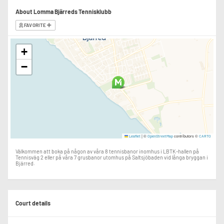
About Lomma Bjärreds Tennisklubb
FAVORITE
+
−
|
©
contributors ©
Leaflet
OpenStreetMap
CARTO
Välkommen att boka på någon av våra 8 tennisbanor inomhus i LBTK-hallen på
Tennisväg 2 eller på våra 7 grusbanor utomhus på Saltsjöbaden vid långa bryggan i
Bjärred.
Court details