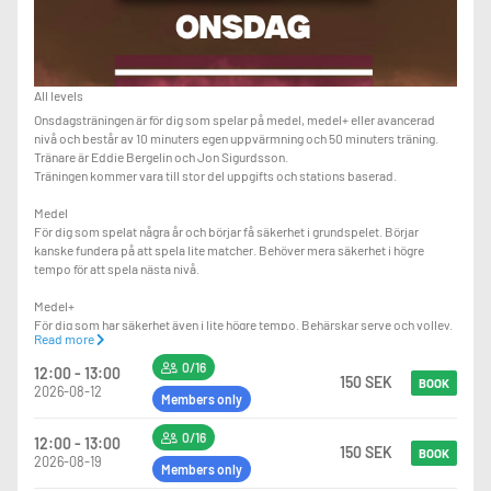
All levels
Onsdagsträningen är för dig som spelar på medel, medel+ eller avancerad
nivå och består av 10 minuters egen uppvärmning och 50 minuters träning.
Tränare är Eddie Bergelin och Jon Sigurdsson.
Träningen kommer vara till stor del uppgifts och stations baserad.
Medel
För dig som spelat några år och börjar få säkerhet i grundspelet. Börjar
kanske fundera på att spela lite matcher. Behöver mera säkerhet i högre
tempo för att spela nästa nivå.
Medel+
För dig som har säkerhet även i lite högre tempo. Behärskar serve och volley.
Read more
Måste ha bra kondition och bra rörlighet på banan för att klara av lite tuffare
övningar.
0/16
12:00 - 13:00
150 SEK
BOOK
2026-08-12
Avancerad
Members only
För dig som börjat spela matcher eller som skulle behärska det. Måste kunna
alla slagen bra. Har en mycket bra fysik och bra rörlighet på banan.
0/16
12:00 - 13:00
150 SEK
BOOK
2026-08-19
Members only