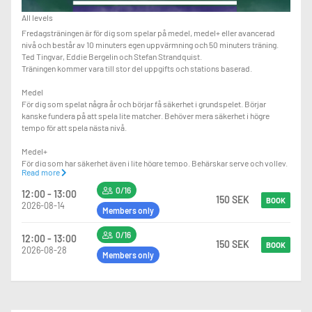
All levels
Fredagsträningen är för dig som spelar på medel, medel+ eller avancerad
nivå och består av 10 minuters egen uppvärmning och 50 minuters träning.
Ted Tingvar, Eddie Bergelin och Stefan Strandquist.
Träningen kommer vara till stor del uppgifts och stations baserad.
Medel
För dig som spelat några år och börjar få säkerhet i grundspelet. Börjar
kanske fundera på att spela lite matcher. Behöver mera säkerhet i högre
tempo för att spela nästa nivå.
Medel+
För dig som har säkerhet även i lite högre tempo. Behärskar serve och volley.
Read more
Måste ha bra kondition och bra rörlighet på banan för att klara av lite tuffare
övningar.
0/16
12:00 - 13:00
150 SEK
BOOK
2026-08-14
Avancerad
Members only
För dig som börjat spela matcher eller som skulle behärska det. Måste kunna
alla slagen bra. Har en mycket bra fysik och bra rörlighet på banan.
0/16
12:00 - 13:00
150 SEK
BOOK
2026-08-28
Members only