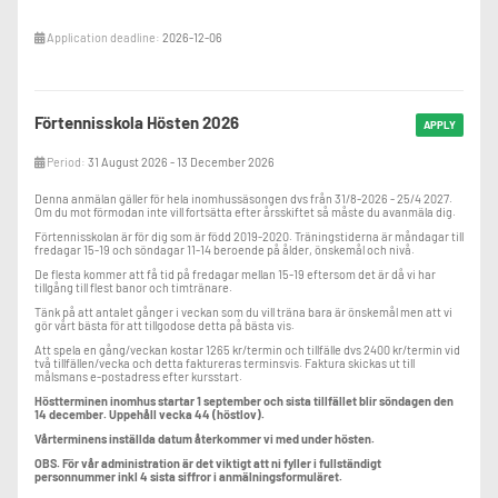
Application deadline:
2026-12-06
Förtennisskola Hösten 2026
APPLY
Period:
31 August 2026 - 13 December 2026
Denna anmälan gäller för hela inomhussäsongen dvs från 31/8-2026 - 25/4 2027.
Om du mot förmodan inte vill fortsätta efter årsskiftet så måste du avanmäla dig.
Förtennisskolan är för dig som är född 2019-2020. Träningstiderna är måndagar till
fredagar 15-19 och söndagar 11-14 beroende på ålder, önskemål och nivå.
De flesta kommer att få tid på fredagar mellan 15-19 eftersom det är då vi har
tillgång till flest banor och timtränare.
Tänk på att antalet gånger i veckan som du vill träna bara är önskemål men att vi
gör vårt bästa för att tillgodose detta på bästa vis.
Att spela en gång/veckan kostar 1265 kr/termin och tillfälle dvs 2400 kr/termin vid
två tillfällen/vecka och detta faktureras terminsvis. Faktura skickas ut till
målsmans e-postadress efter kursstart.
Höstterminen inomhus startar 1 september och sista tillfället blir söndagen den
14 december. Uppehåll vecka 44 (höstlov).
Vårterminens inställda datum återkommer vi med under hösten.
OBS. För vår administration är det viktigt att ni fyller i fullständigt
personnummer inkl 4 sista siffror i anmälningsformuläret.