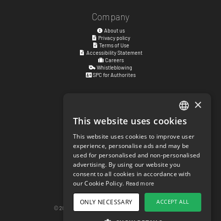
Company
About us
Privacy policy
Terms of Use
Accessibility Statement
Careers
Whistleblowing
SPC for Authorites
×
Visiting address
Kyrkogatan 17
This website uses cookies
ENGLISH
411 15
Göteborg
,
Sweden
This website uses cookies to improve user
SWEDISH
Social links
experience, personalise ads and may be
used for personalised and non-personalised
NORWEGIAN
facebook.com/matchisports
advertising. By using our website you
instagram.com/matchisports
consent to all cookies in accordance with
DANISH
MATCHi blog
our Cookie Policy.
Read more
FINNISH
Cookie Settings
ONLY NECESSARY
ACCEPT ALL
GERMAN
© 2026 matchi.se
version 20260807.685559c
Desktop Version