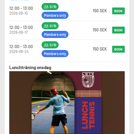
övningar.
0/16
12:00 - 13:00
150 SEK
BOOK
2026-08-10
Avancerad
Members only
För dig som börjat spela matcher eller som skulle behärska det. Måste kunna
alla slagen bra. Har en mycket bra fysik och bra rörlighet på banan.
0/16
12:00 - 13:00
150 SEK
BOOK
2026-08-17
Members only
0/16
12:00 - 13:00
150 SEK
BOOK
2026-08-24
Members only
Lunchträning onsdag