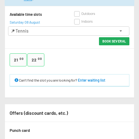
Outdoors
Available time slots
Indoors
Saturday 08 August
Tennis
BOOK SEVERAL
00
00
21
22
Can’t find the slot you are looking for?
Enter waiting list
Offers (discount cards, etc.)
Punch card