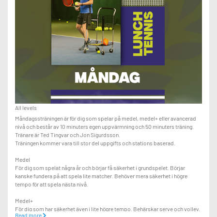
All levels
Måndagssträningen är för dig som spelar på medel, medel+ eller avancerad
nivå och består av 10 minuters egen uppvärmning och 50 minuters träning.
Tränare är Ted Tingvar och Jon Sigurdsson.
Träningen kommer vara till stor del uppgifts och stations baserad.
Medel
För dig som spelat några år och börjar få säkerhet i grundspelet. Börjar
kanske fundera på att spela lite matcher. Behöver mera säkerhet i högre
tempo för att spela nästa nivå.
Medel+
För dig som har säkerhet även i lite högre tempo. Behärskar serve och volley.
Read more
Måste ha bra kondition och bra rörlighet på banan för att klara av lite tuffare