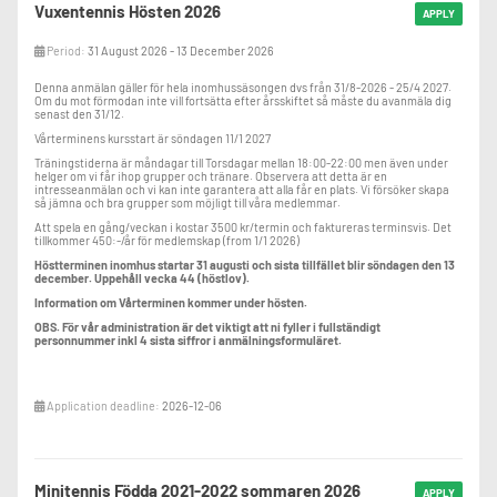
Vuxentennis Hösten 2026
- Rådgör med klubbens huvudtränare vid beslut som påverkar barnets tennis.
APPLY
- Ställ upp som lagledare i samband med seriespel.
Period:
31 August 2026 - 13 December 2026
Klubbens motprestationer:
- Kraftigt subventionerad träningsavgift.
Denna anmälan gäller för hela inomhussäsongen dvs från 31/8-2026 - 25/4 2027.
Om du mot förmodan inte vill fortsätta efter årsskiftet så måste du avanmäla dig
- Klubben erbjuder träningstillfällen på eftermiddagar måndag – fredag.
senast den 31/12.
- Tävlingsspelare erhåller en mentor då spelaren tränar minst tre ggr/vecka i
Vårterminens kursstart är söndagen 11/1 2027
våra tävlingsgrupper. Syftet med mentorskapet är att guida spelaren i sin
satsning.
Träningstiderna är måndagar till Torsdagar mellan 18:00-22:00 men även under
helger om vi får ihop grupper och tränare. Observera att detta är en
- Alla spelare ingår i en whatsapp-grupp där diverse information och
intresseanmälan och vi kan inte garantera att alla får en plats. Vi försöker skapa
utbildningsmaterial delas.
så jämna och bra grupper som möjligt till våra medlemmar.
- Spelaren får representera klubben i seriesammanhang.
Att spela en gång/veckan i kostar 3500 kr/termin och faktureras terminsvis. Det
tillkommer 450:-/år för medlemskap (from 1/1 2026)
- Matchbevakning vid av klubben utvalda tävlingar och tävlingsresor – se
aktivitetsplanen på
www.lbtk.
se för mer info.
Höstterminen inomhus startar 31 augusti och sista tillfället blir söndagen den 13
december. Uppehåll vecka 44 (höstlov).
- Erbjuds träning inför JSM inne, JSM ute & SALK Open. Träningen arrangeras
dagarna innan respektive tävling.
Information om Vårterminen kommer under hösten.
- Får ett allmänt uppvärmnings- och fysprogram tilldelat sig. Om spelaren
OBS. För vår administration är det viktigt att ni fyller i fullständigt
önskar sig detta.
personnummer inkl 4 sista siffror i anmälningsformuläret.
- Spelaren får från 13 års ålder möjlighet att utbilda sig till tennistränare.
Träningsavgifter
Application deadline:
2026-12-06
1 timme/vecka: 1265 kr , 1,5 timme/vecka: 1760 kr , 2 timmar/vecka: 2400 kr
2,5 timmar/vecka: 2915 kr, 3 timmar/vecka: 3410 kr, 3,5 timmar/vecka: 3960 kr
4 timmar/vecka: 4290 kr, 4,5 timmar/vecka: 4730kr, 5 timmar/vecka: 5060 kr, 5,5
timmar/vecka: 5390 kr, 6 timmar eller fler/vecka: 5830 kr
Minitennis Födda 2021-2022 sommaren 2026
APPLY