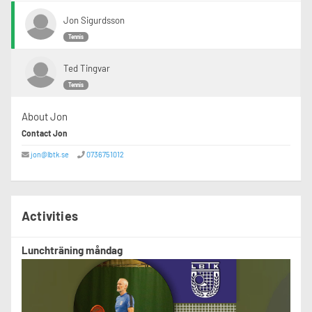
Jon Sigurdsson
Tennis
Ted Tingvar
Tennis
About Jon
Contact Jon
jon@lbtk.se
0736751012
Activities
Lunchträning måndag