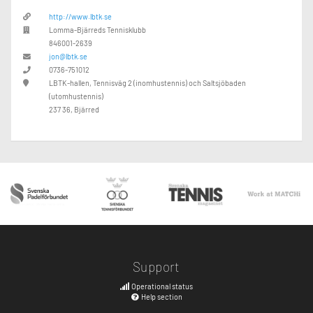
http://www.lbtk.se
Lomma-Bjärreds Tennisklubb
846001-2639
jon@lbtk.se
0736-751012
LBTK-hallen, Tennisväg 2 (inomhustennis) och Saltsjöbaden
(utomhustennis)
237 36, Bjärred
Support
Operational status
Help section