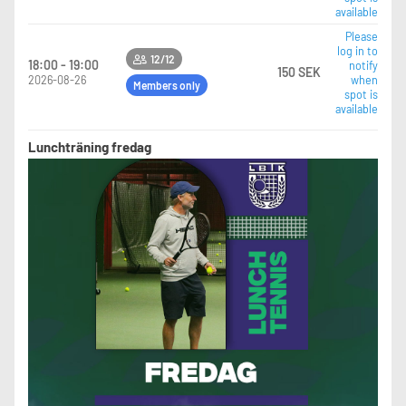
available
Please
log in to
12/12
18:00 - 19:00
notify
150 SEK
2026-08-26
when
Members only
spot is
available
Lunchträning fredag