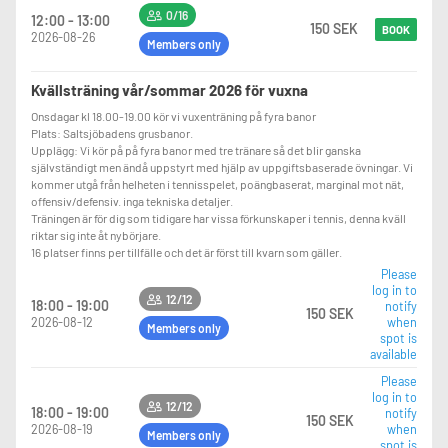
0/16
12:00 - 13:00
150 SEK
BOOK
2026-08-26
Members only
Kvällsträning vår/sommar 2026 för vuxna
Onsdagar kl 18.00-19.00 kör vi vuxenträning på fyra banor
Plats: Saltsjöbadens grusbanor.
Upplägg: Vi kör på på fyra banor med tre tränare så det blir ganska
självständigt men ändå uppstyrt med hjälp av uppgiftsbaserade övningar. Vi
kommer utgå från helheten i tennisspelet, poängbaserat, marginal mot nät,
offensiv/defensiv. inga tekniska detaljer.
Träningen är för dig som tidigare har vissa förkunskaper i tennis, denna kväll
riktar sig inte åt nybörjare.
16 platser finns per tillfälle och det är först till kvarn som gäller.
Please
log in to
12/12
18:00 - 19:00
notify
150 SEK
2026-08-12
when
Members only
spot is
available
Please
log in to
12/12
18:00 - 19:00
notify
150 SEK
2026-08-19
when
Members only
spot is