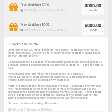
Friskvårdskort 3000
3000.00
Credits
3,000 SEK
Valid until 08 August 2027 incl.
Friskvårdskort 5000
5000.00
Credits
5,000 SEK
Valid until 08 August 2027 incl.
Juniorkort tennis 2026
Juniorkort kostar 920 kronor per år. Om man startar 1 september är priset 580 
kronor till årets slut. Det är inte längre tillåtet för juniorer att gå in på ledig bana 
om man inte löst juniorkort.

Du kan boka bana 1-6 alla dagar i veckan och på alla tider. Däremot så är bana 7 & 
8 endast tillgänglig för bokning med juniorkort på vardagar kl 7-18 och på helger kl 
7-22.

För att få lösa juniorkort måste man vara med i LBTK:s inomhus 
träningsverksamhet, representera vår klubb eller vara ordinarie timanställd 
tränare. Kortet löses och betalas på www.matchi.se

Kortet är personligt och får inte användas av annan. Du kan spela mot vem som 
helst, meningen med kortet är att de som är mera intresserade kan öka sitt 
tenniskunnande med mera spel, mot pappa, mamma, kompisar. 1 timme går att 
boka åt gången, när denna är spelad kan du boka på nytt. Missbrukas kortets 
syfte, t.ex spel utan innehavaren avslutas kortet utan återbetalning.
Maximum duration of booking: 90 minutes
Valid until 31 December 2026 incl.