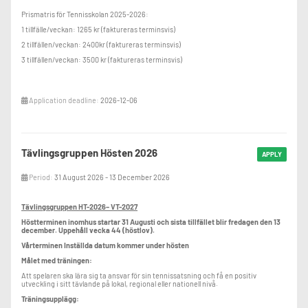
Prismatris för Tennisskolan 2025-2026:
1 tillfälle/veckan: 1265 kr (faktureras terminsvis)
2 tillfällen/veckan: 2400kr (faktureras terminsvis)
3 tillfällen/veckan: 3500 kr (faktureras terminsvis)
Application deadline:
2026-12-06
Tävlingsgruppen Hösten 2026
APPLY
Period:
31 August 2026 - 13 December 2026
Tävlingsgruppen HT-2026– VT-2027
Höstterminen inomhus startar 31 Augusti och sista tillfället blir fredagen den 13
december. Uppehåll vecka 44 (höstlov).
Vårterminen Inställda datum kommer under hösten
Målet med träningen:
Att spelaren ska lära sig ta ansvar för sin tennissatsning och få en positiv
utveckling i sitt tävlande på lokal, regional eller nationell nivå.
Träningsupplägg: