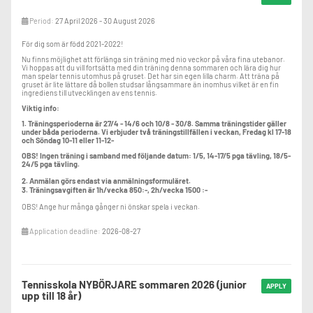
Tränare:
Jon Sigurdsson & Ted Tingvar. Timanställda assisterar huvudtränarna
vid flertalet träningspass.
Period:
27 April 2026 - 30 August 2026
För dig som är född 2021-2022!
Nu finns möjlighet att förlänga sin träning med
nio
veckor på våra fina utebanor.
Vi hoppas att du vill fortsätta med din träning denna sommaren och lära dig hur
man spelar tennis utomhus på gruset. Det har sin egen lilla charm. Att träna på
gruset är lite lättare då bollen studsar långsammare än inomhus vilket är en fin
ingrediens till utvecklingen av ens tennis.
Viktig info:
1. Träningsperioderna är 27/4 - 14/6 och 10/8 - 30/8. Samma träningstider gäller
under båda perioderna. Vi erbjuder två träningstillfällen i veckan, Fredag kl 17-18
och Söndag 10-11 eller 11-12-
OBS! Ingen träning i samband med följande datum: 1/5, 14-17/5 pga tävling, 18/5-
24/5 pga tävling.
2. Anmälan görs endast via anmälningsformuläret.
3. Träningsavgiften är 1h/vecka 850:-, 2h/vecka 1500 :-
OBS! Ange hur många gånger ni önskar spela i veckan.
Application deadline:
2026-08-27
Tennisskola NYBÖRJARE sommaren 2026 (junior
APPLY
upp till 18 år)