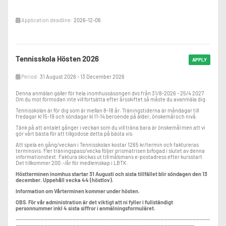
Application deadline:
2026-12-06
Tennisskola Hösten 2026
APPLY
Period:
31 August 2026 - 13 December 2026
Denna anmälan gäller för hela inomhussäsongen dvs från 31/8-2026 - 25/4 2027.
Om du mot förmodan inte vill fortsätta efter årsskiftet så måste du avanmäla dig.
Tennisskolan är för dig som är mellan 8-18 år. Träningstiderna är måndagar till
fredagar kl 15-19 och söndagar kl 11-14 beroende på ålder, önskemål och nivå.
Tänk på att antalet gånger i veckan som du vill träna bara är önskemål men att vi
gör vårt bästa för att tillgodose detta på bästa vis.
Att spela en gång/veckan i Tennisskolan kostar 1265 kr/termin och faktureras
terminsvis. Fler träningspass/vecka följer prismatrisen bifogad i slutet av denna
informationstext. Faktura skickas ut till målsmans e-postadress efter kursstart.
Det tillkommer 200:-/år för medlemskap i LBTK.
Höstterminen inomhus startar 31 Augusti och sista tillfället blir söndagen den 13
december. Uppehåll vecka 44 (höstlov).
Information om Vårterminen kommer under hösten.
OBS. För vår administration är det viktigt att ni fyller i fullständigt
personnummer inkl 4 sista siffror i anmälningsformuläret.
--------------------------------------------------------------------------------------------------------------
-----------------------------------------------------------------------------------------------------