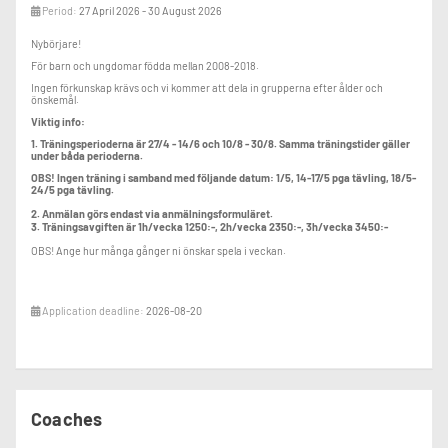
Period:
27 April 2026 - 30 August 2026
Nybörjare!
För barn och ungdomar födda mellan 2008-2018.
Ingen förkunskap krävs och vi kommer att dela in grupperna efter ålder och
önskemål.
Viktig info:
1. Träningsperioderna är 27/4 - 14/6 och 10/8 - 30/8. Samma träningstider gäller
under båda perioderna.
OBS! Ingen träning i samband med följande datum: 1/5, 14-17/5 pga tävling, 18/5-
24/5 pga tävling.
2. Anmälan görs endast via anmälningsformuläret.
3. Träningsavgiften är 1h/vecka 1250:-, 2h/vecka 2350:-, 3h/vecka 3450:-
OBS! Ange hur många gånger ni önskar spela i veckan.
Application deadline:
2026-08-20
Coaches