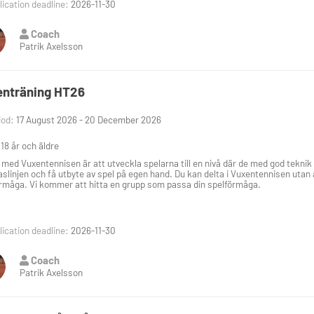
ication deadline:
2026-11-30
Coach
Patrik Axelsson
nträning HT26
iod:
17 August 2026 - 20 December 2026
 18 år och äldre
 med Vuxentennisen är att utveckla spelarna till en nivå där de med god tekni
aslinjen och få utbyte av spel på egen hand. Du kan delta i Vuxentennisen utan a
rmåga. Vi kommer att hitta en grupp som passa din spelförmåga.
ication deadline:
2026-11-30
Coach
Patrik Axelsson