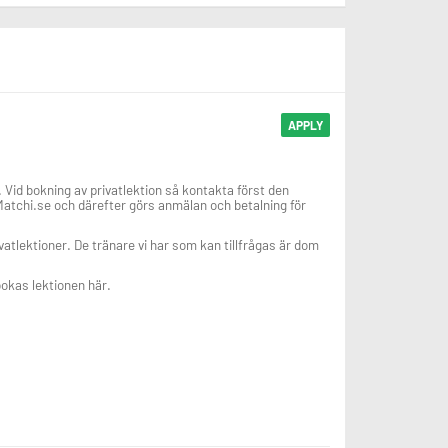
APPLY
Vid bokning av privatlektion så kontakta först den
atchi.se och därefter görs anmälan och betalning för
ivatlektioner. De tränare vi har som kan tillfrågas är dom
 bokas lektionen här.