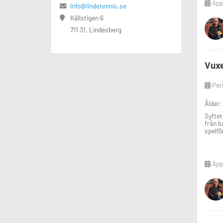
Appl
info@lindetennis.se
Källstigen 6
711 31, Lindesberg
Vuxe
Per
Ålder:
Syftet
från b
spelfö
Appl