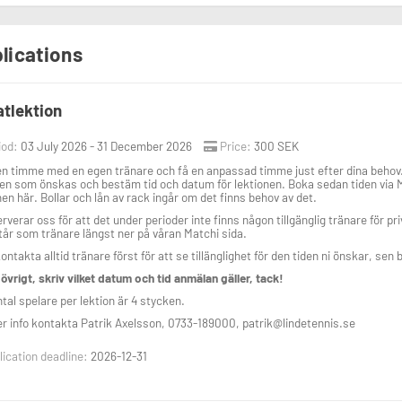
lications
atlektion
iod:
03 July 2026 - 31 December 2026
Price:
300 SEK
n timme med en egen tränare och få en anpassad timme just efter dina behov. 
en som önskas och bestäm tid och datum för lektionen. Boka sedan tiden via M
nen här. Bollar och lån av rack ingår om det finns behov av det.
erverar oss för att det under perioder inte finns någon tillgänglig tränare för pr
år som tränare längst ner på våran Matchi sida.
ontakta alltid tränare först för att se tillänglighet för den tiden ni önskar, sen
övrigt, skriv vilket datum och tid anmälan gäller, tack!
tal spelare per lektion är 4 stycken.
r info kontakta Patrik Axelsson, 0733-189000, patrik@lindetennis.se
ication deadline:
2026-12-31