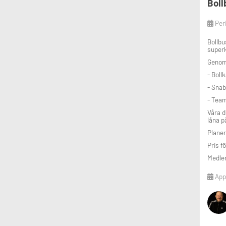
Boll
Per
Bollbu
superk
Genom 
- Boll
- Snab
- Tea
Våra d
låna p
Planer
Pris f
Medlem
Appl