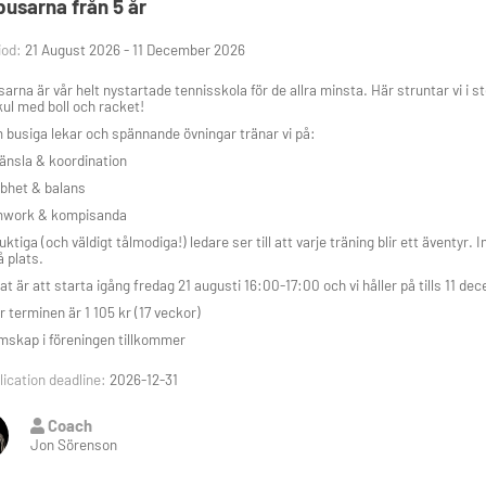
busarna från 5 år
iod:
21 August 2026 - 11 December 2026
sarna är vår helt nystartade tennisskola för de allra minsta. Här struntar vi i st
ul med boll och racket!
busiga lekar och spännande övningar tränar vi på:
känsla & koordination
bhet & balans
mwork & kompisanda
uktiga (och väldigt tålmodiga!) ledare ser till att varje träning blir ett äventyr.
å plats.
at är att starta igång fredag 21 augusti 16:00-17:00 och vi håller på tills 11 de
ör terminen är 1 105 kr (17 veckor)
skap i föreningen tillkommer
ication deadline:
2026-12-31
Coach
Jon Sörenson