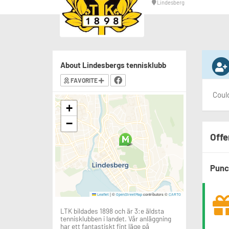
Lindesberg
About Lindesbergs tennisklubb
FAVORITE
Could
+
−
Offe
Punc
|
©
contributors ©
Leaflet
OpenStreetMap
CARTO
LTK bildades 1898 och är 3:e äldsta
tennisklubben i landet. Vår anläggning
har ett fantastiskt fint läge på