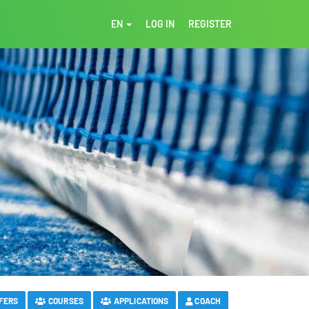
EN
LOG IN
REGISTER
FERS
COURSES
APPLICATIONS
COACH