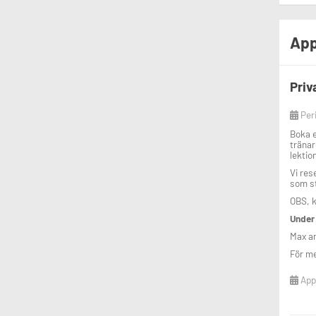
App
Priv
Per
Boka e
tränar
lektio
Vi res
som st
OBS, k
Under 
Max an
För me
Appl