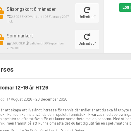
LOG 
Säsongskort 6 månader
Unlimited*
2,500 SEK
Valid until 06 February 2027
incl.
Sommarkort
Unlimited*
1,500 SEK
Valid until 30 September
2026 incl.
rses
omar 12-19 år HT26
iod:
17 August 2026 - 20 December 2026
 är att skapa ett livslångt intresse för tennis där målet är att du ska få utbyte
ekniken och kunna använda den i spelet. Tennisteknik varvas med spelövninga
spelstyrka eftersträvas för att kunna samarbeta mellan banorna. Med stigande 
nik, men främst på att kunna omsätta det du lärt dig utifrån en spel-/matchsit
e som är äldre än 19 år går vidare till Seniorträning