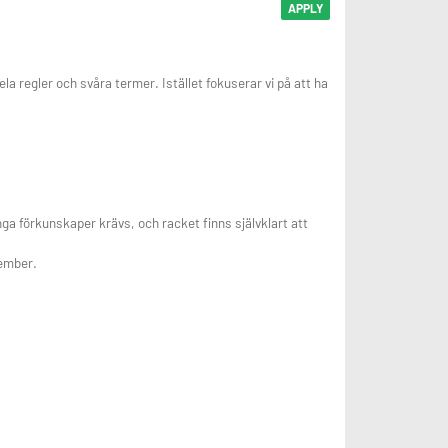
APPLY
ela regler och svåra termer. Istället fokuserar vi på att ha
 Inga förkunskaper krävs, och racket finns självklart att
cember.