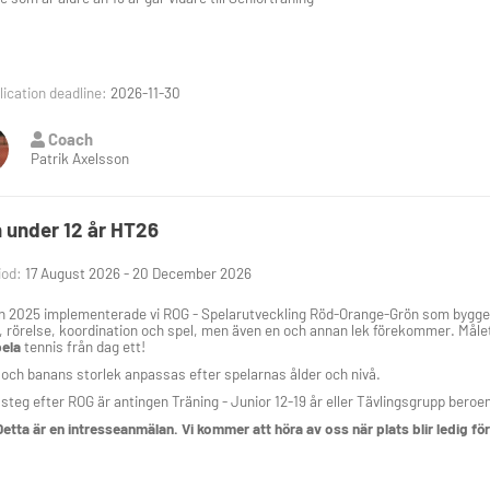
ication deadline:
2026-11-30
Coach
Patrik Axelsson
 under 12 år HT26
iod:
17 August 2026 - 20 December 2026
 2025 implementerade vi ROG - Spelarutveckling Röd-Orange-Grön som bygger p
, rörelse, koordination och spel, men även en och annan lek förekommer. Måle
ela
tennis från dag ett!
 och banans storlek anpassas efter spelarnas ålder och nivå.
steg efter ROG är antingen Träning - Junior 12-19 år eller Tävlingsgrupp beroen
etta är en intresseanmälan. Vi kommer att höra av oss när plats blir ledig för