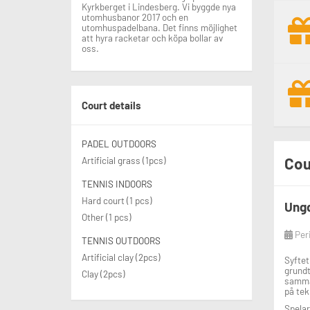
Kyrkberget i Lindesberg. Vi byggde nya
utomhusbanor 2017 och en
utomhuspadelbana. Det finns möjlighet
att hyra racketar och köpa bollar av
oss.
Court details
PADEL OUTDOORS
Cou
Artificial grass (1pcs)
TENNIS INDOORS
Hard court (1 pcs)
Ungd
Other (1 pcs)
Per
TENNIS OUTDOORS
Artificial clay (2pcs)
Syftet
grundt
Clay (2pcs)
samma 
på tek
Spelar