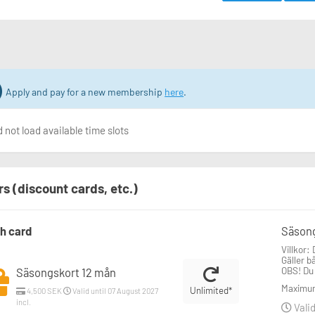
Apply and pay for a new membership
here
.
 not load available time slots
rs (discount cards, etc.)
h card
Säsong
Villkor:
Gäller b
OBS! Du
Säsongskort 12 mån
Maximum
Unlimited*
4,500 SEK
Valid until 07 August 2027
incl.
Valid