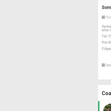
Somm
Per
Veckan
efter 
Tid: 1
Pris f
Frågor
Appl
Coa