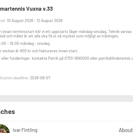
artennis Vuxna v.33
iod:
10 August 2026 - 12 August 2026
 innan terminsstart kör vi ett uppstarts läger måndag-onsdag. Teknik varva
nivå och målet är att alla ska få ut så mycket som möjligt av träningen.
7:00 - 19:00 måndag - onsdag
ör veckan är 900 kr och faktureras innan start.
 eller funderingar, kontakta Patrik på 0733-1890000 eller patrik@lindetennis.
ication deadline:
2026-08-07
ches
About
Ivar Fintling