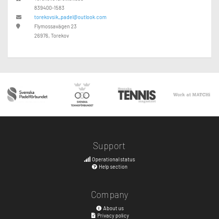
839400-1583
torekovsik_padel@outlook.com
Flymossavägen 23
26976, Torekov
Support
Operational status
Help section
Company
About us
Privacy policy