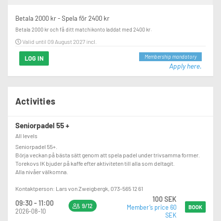
Betala 2000 kr - Spela för 2400 kr
Betala 2000 kr och få ditt matchikonto laddat med 2400 kr.
Valid until 09 August 2027 incl.
Membership mandatory
LOG IN
Apply here.
Activities
Seniorpadel 55 +
All levels
Seniorpadel 55+.
Börja veckan på bästa sätt genom att spela padel under trivsamma former.
Torekovs IK bjuder på kaffe efter aktiviteten till alla som deltagit.
Alla nivåer välkomna.
Kontaktperson: Lars von Zweigbergk, 073-565 12 61
100 SEK
09:30 - 11:00
9/12
Member’s price 60
BOOK
2026-08-10
SEK