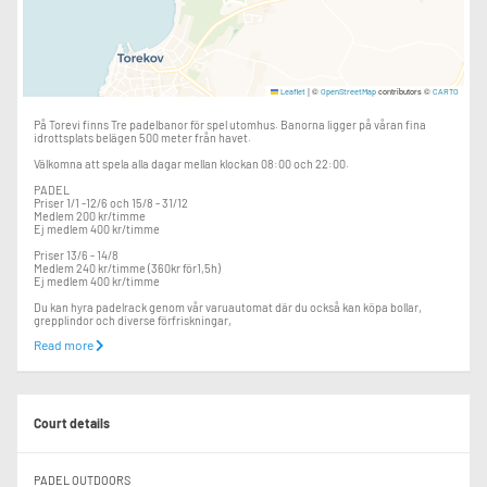
|
©
contributors ©
Leaflet
OpenStreetMap
CARTO
På Torevi finns Tre padelbanor för spel utomhus. Banorna ligger på våran fina
idrottsplats belägen 500 meter från havet.
Välkomna att spela alla dagar mellan klockan 08:00 och 22:00.
PADEL
Priser 1/1 -12/6 och 15/8 - 31/12
Medlem 200 kr/timme
Ej medlem 400 kr/timme
Priser 13/6 - 14/8
Medlem 240 kr/timme (360kr för1,5h)
Ej medlem 400 kr/timme
Du kan hyra padelrack genom vår varuautomat där du också kan köpa bollar,
grepplindor och diverse förfriskningar,
Read more
Padelmedlemskap i Torekovs IK 300 kr/kalenderår
Bokningsregler:
Tiden ska vara bokad och betald via matchi.se innan spel påbörjas.
Vid spel på banan utan bokad och betald tid påförs en extra avgift om 500:-
(360+500)
Court details
Upprepade förseelser mot bokningsreglerna kan medföra avstängning från spel.
Återbetalning enligt Matchi:s regler sker vid avbokning senast 24 timmar innan
bokad tidbokad tid, gäller även vid regn.
PADEL OUTDOORS