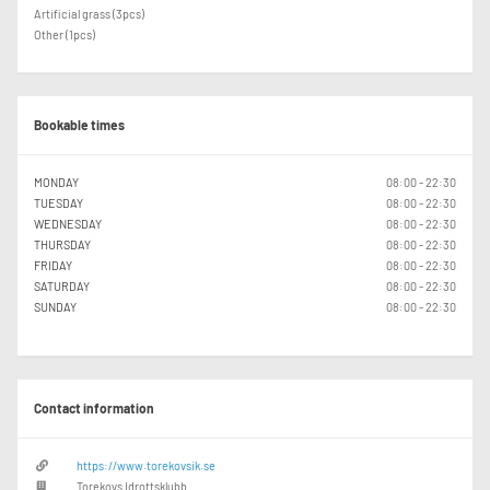
Välkomna till Torevi
Artificial grass (3pcs)
Matchi avgifter kan tillkomma på priser ovan.
Other (1pcs)
Bookable times
MONDAY
08:00 - 22:30
TUESDAY
08:00 - 22:30
WEDNESDAY
08:00 - 22:30
THURSDAY
08:00 - 22:30
FRIDAY
08:00 - 22:30
SATURDAY
08:00 - 22:30
SUNDAY
08:00 - 22:30
Contact information
https://www.torekovsik.se
Torekovs Idrottsklubb