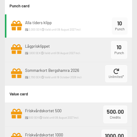
Punch card
10
Alla tiders klipp
Punch
2,000 SEK
Valid until 09 August 2027 incl.
Lågprisklippet
10
Punch
1,800 SEK
Valid until 09 August 2027 incl.
Sommarkort Bergshamra 2026
Unlimited*
2,700 SEK
Valid until 18 October 2026 incl.
Value card
Friskvårdskortet 500
500.00
Credits
500 SEK
Valid until 09 August 2027 incl.
Friskvårdskortet 1000
1000.00