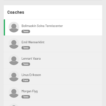
Mån:
kl07-08 nivå 3 (enligt matchiskalan)
08-09 en helt ny grupp kan skapas. Ta med dina kompisar och skapa gruppen!
11-12 nivå 3 (enligt matchiskalan)
Coaches
Tis:
kl12-13 en helt ny grupp kan skapas. Ta med dina kompisar och skapa gruppen!
Bollmaskin Solna Tenniscenter
Ons:
Tennis
kl07-08 nybörjare
08-09 nivå 3 (enligt matchiskalan)
09-10 nivå 3 (enligt matchiskalan)
Emil Wennerklint
Tors:
Tennis
kl.08-09 en helt ny grupp kan skapas. Ta med dina kompisar och skapa gruppen!
Lennart Vaara
Vid frågor kontakta Sami på:
Tennis
sami.benkahla@solnatennis.se
Linus Eriksson
Padel
Morgan Flyg
Tennis