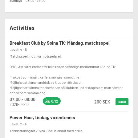
Sundays
08:00 - 22:00
Activities
Breakfast Club by Solna TK: Måndag, matchsspel
Level: 4 - 6
Matchsspel mot nya motspelare!
OBS! Aktivitet endast för icke redan befintliga medlemmar i Solna TK!
Frukost som ingår: kaffe, smörgås, smoothie
Möjlighet att låna handduk av klubben för dusch
Möjlighet att lämna tennisväskan på klubben under dagen om man hämtar
den senare samma dag
07:00 - 08:00
0/12
200 SEK
BOOK
2026-08-10
Power Hour, tisdag, vuxentennis
Level: 2 - 4
Tennisträning för vuxna. Spel blandat med drills.