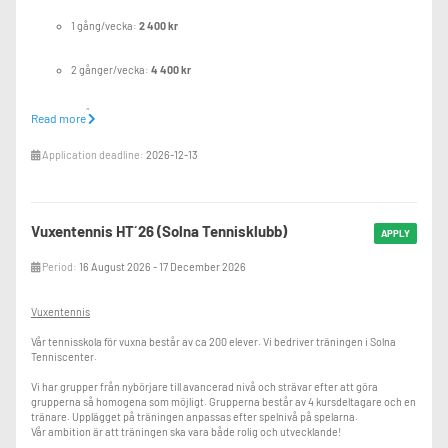
1 gång/vecka:
2 400 kr
2 gånger/vecka:
4 400 kr
3 gånger/vecka:
5 600 kr
Read more
Minitennis
Application deadline:
2026-12-13
1 gång/vecka:
2 240 kr
2 gånger/vecka:
3 840 kr
Vuxentennis HT´26 (Solna Tennisklubb)
APPLY
Varje år tillkommer även medlemsavgift (obligatoriskt) á 300 kr per deltagare.
Period:
16 August 2026 - 17 December 2026
Övrigt
I första hand kommer vi schemalägga de som har haft en plats sedan tidigare och
sedan ge platsförlag åt nyanmälda från väntelistan efterhand och under
Vuxentennis
terminens gång.
Vår tennisskola för vuxna består av ca 200 elever. Vi bedriver träningen i Solna
Vi tar emot elever under pågående termin och då rabatterar vi terminsavgiften
Tenniscenter.
med motsvarande tillfällen som har passerat.
Vid frågor kontaktar ni Natasha Belikova.
Vi har grupper från nybörjare till avancerad nivå och strävar efter att göra
natasha.belikova@solnatennis.se
grupperna så homogena som möjligt. Grupperna består av 4 kursdeltagare och en
tränare. Upplägget på träningen anpassas efter spelnivå på spelarna.
Vår ambition är att träningen ska vara både rolig och utvecklande!