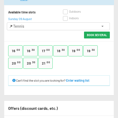
Outdoors
Available time slots
Indoors
Sunday 09 August
Tennis
BOOK SEVERAL
00
30
00
30
00
30
16
16
17
18
19
19
00
30
00
20
20
21
Can’t find the slot you are looking for?
Enter waiting list
Offers (discount cards, etc.)