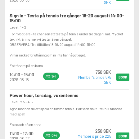
2026-08-30
SEK
Sign In - Testa på tennis tre gånger 18-20 augusti 14:00-
15:00
Level: 1 - 2
För nybörjare - ta chansen att testa på tennis under tre dagar i rad. Mycket
teknikträning men vi testar även på spel.
OBSERVERA! Tre tillfällen 18, 19, 20 augusti 14:00-15:00
Vi har racket för utlåning om ni inte har något eget.
En tränare på en bana.
750 SEK
14:00 - 15:00
1/4
Member’s price 675
BOOK
2026-08-18
SEK
Power hour, torsdag, vuxentennis
Level: 2.5 - 4.5
Ägna lunchen till att spela en timme tennis. Fart och fläkt - teknik blandat
med spel!
En coach på en bana.
250 SEK
11:00 - 12:00
0/4
Member’s price 225
BOOK
2026-08-27