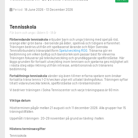
Period:
18 June 2026 - 13 December 2026
Tennisskola
För barn och unga i åldern 5 - 18 år
Förberedande tennisskola
erbjuder barn och unga träning med spel på röd,
orange eller grön bana - beroende på ålder, spelnivå och tidigare erfarenhet.
Träningen bedrivs utifrån ett spelbaserat lärande och följer Svenska
Tennisförbundets tränarplattform
Spelutveckling ROG
. Tränarna gör en
bedömning om vilken bolltyp och banstorlek som passar bäst för eleverna.
Träningen fokuserar på teknikutveckling och grundläggande spelförståelse. Här
läggs grunden för fortsatt utveckling inom tennisen och spelarna ges möjlighet att
i nästa steg välja riktning utifrån intresse, ambitionsnivå och tränarens
bedömning.
Fortsättnings tennisskola
vänder sig även till mer erfarna spelare som önskar
fortsätta träna tennis 1-2 h/veckan utan ett uttalat tävlingsfokus. Träningen syftar
till att vidareutveckla teknik, spelförståelse och rörelsemönster.
Vi bedriver träningen i Solna Tenniscenter och varje träningspass är 60 min.
Viktiga datum
Höstterminen pågår mellan 21 augusti och 11 december 2026. Alla grupper har 15
träningstillfällen.
Uppehåll i träningen: 20–29 november på grund av tävling i hallen.
Höstens terminsavgifter
Tennisskola