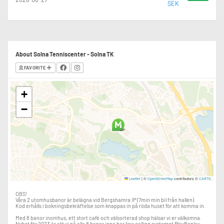
SEK
About Solna Tenniscenter - Solna TK
FAVORITE
+
−
|
©
contributors ©
Leaflet
OpenStreetMap
CARTO
OBS!
Våra 2 utomhusbanor är belägna vid Bergshamra IP (7min min bil från hallen).
Kod erhålls i bokningsbekräftelse som knappas in på röda huset för att komma in.
Med 8 banor inomhus, ett stort café och välsorterad shop hälsar vi er välkomna.
Nyhet för 2023 är att vi på alla 8 banor inne har line calling systemet PlayReplay