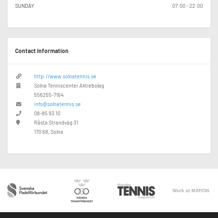
SUNDAY
07:00 - 22:00
Contact information
http://www.solnatennis.se
Solna Tenniscenter Aktiebolag
556255-7164
info@solnatennis.se
08-85 93 10
Råsta Strandväg 31
170 68, Solna