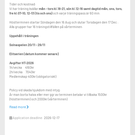
Tider och kostnad:
Vi har träning kvällar
mån - tors kl.18-21, sön kl.12-16 samt dagtid mån, ons, tors,
fre kl.07-10, 12-13 (tis och ons)
och varje träningspass är 60 min.
Höstterminen startar Söndagen den 16 Aug och slutar Torsdagen den 17 Dec..
Alla grupper har 16 träningstillfällen på vårterminen.
Uppehåll i träningen
Solnaspelen 20/11 - 29/11
Elitserien (datum kommer senare)
Avgifter HT-2026
1h/vecka 4160kr
2h/vecka 7040kr
Medlemskap 400kr (obligatoriskt)
Policy vid skada/sjukdom med intyg:
Är man borta halva eller mer ggr av terminen betalar vi tillbaka 1500kr
(höstterminen) och 2000kr (vårterminen)
Read more
Vi tar in nya deltagare från kölistan i mån av plats och detta sker löpande under
terminens gång om platser finns.
Application deadline:
2026-12-17
Lediga platser just nu: