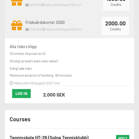
Credits
1,000 SEK
Valid until 09 August 2027 incl.
Friskvårdskortet 2000
2000.00
Credits
2,000 SEK
Valid until 09 August 2027 incl.
Alla tiders klipp
10 timmar till priset av 10

Otroligt prisvärt även utan rabatt.

Giltigt alla tider
Maximum duration of booking: 90 minutes
Valid until 09 August 2027 incl.
LOG IN
2,000 SEK
Courses
Tennisskola HT-26 (Solna Tennisklubb)
APPLY