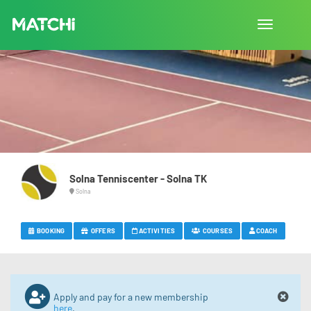
Toggle
navigation
Solna Tenniscenter - Solna TK
Solna
BOOKING
OFFERS
ACTIVITIES
COURSES
COACH
Apply and pay for a new membership
here
.