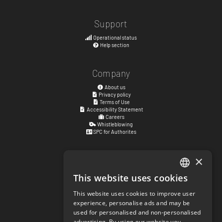
Support
Operational status
Help section
Company
About us
Privacy policy
Terms of Use
Accessibility Statement
Careers
Whistleblowing
SPC for Authorites
×
Visiting address
Kyrkogatan 17
This website uses cookies
ENGLISH
411 15
Göteborg
,
Sweden
This website uses cookies to improve user
SWEDISH
experience, personalise ads and may be
Social links
used for personalised and non-personalised
NORWEGIAN
facebook.com/matchisports
advertising. By using our website you