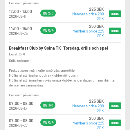
En coach på en bana.
225 SEK
12:00 - 13:00
2/8
Member’s price 200
BOOK
2026-08-11
SEK
250 SEK
14:00 - 15:00
0/4
Member’s price 225
BOOK
2026-08-25
SEK
Breakfast Club by Solna TK: Torsdag, drills och spel
Level: 2 - 6
Drills och spel!
Frukost som ingår: kaffe, smörgås, smoothie
Möjlighet att låna handduk av klubben för dusch
Möjlighet att lämna tennisväskan på klubben under dagen om man hämtar
den senare samma dag.
En coach på en bana.
225 SEK
07:00 - 08:00
3/8
Member’s price 200
BOOK
2026-08-13
SEK
250 SEK
07:00 - 08:00
0/4
Member’s price 225
BOOK
2026-08-27
SEK