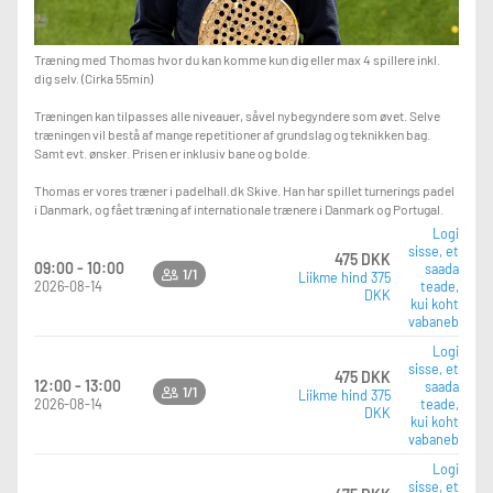
Træning med Thomas hvor du kan komme kun dig eller max 4 spillere inkl.
dig selv. (Cirka 55min)
Træningen kan tilpasses alle niveauer, såvel nybegyndere som øvet. Selve
træningen vil bestå af mange repetitioner af grundslag og teknikken bag.
Samt evt. ønsker. Prisen er inklusiv bane og bolde.
Thomas er vores træner i padelhall.dk Skive. Han har spillet turnerings padel
i Danmark, og fået træning af internationale trænere i Danmark og Portugal.
Logi
sisse, et
475 DKK
09:00 - 10:00
saada
1/1
Liikme hind 375
2026-08-14
teade,
DKK
kui koht
vabaneb
Logi
sisse, et
475 DKK
12:00 - 13:00
saada
1/1
Liikme hind 375
2026-08-14
teade,
DKK
kui koht
vabaneb
Logi
sisse, et