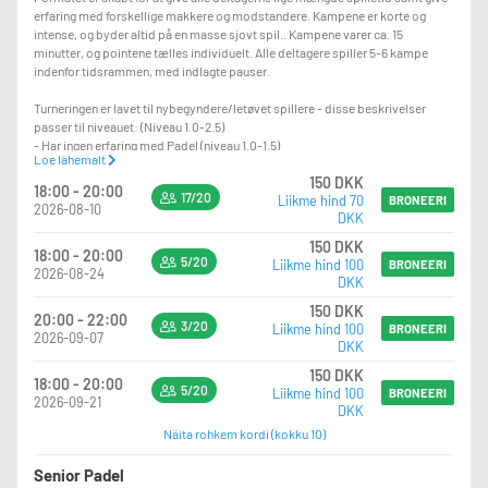
erfaring med forskellige makkere og modstandere. Kampene er korte og
intense, og byder altid på en masse sjovt spil.. Kampene varer ca. 15
minutter, og pointene tælles individuelt. Alle deltagere spiller 5-6 kampe
indenfor tidsrammen, med indlagte pauser.
Turneringen er lavet til nybegyndere/letøvet spillere - disse beskrivelser
passer til niveauet: (Niveau 1.0-2.5)
- Har ingen erfaring med Padel (niveau 1.0-1.5)
Loe lähemalt
- Kan få nogle dueller i gang, har kendskab til reglerne, men mangler kontrol
150 DKK
(niveau 1.5-2.0)
18:00 - 20:00
17/20
Liikme hind 70
- Spiller stabilt og har evt. erfaring fra anden ketchersport (niveau 2.0-2.5)
BRONEERI
2026-08-10
DKK
150 DKK
18:00 - 20:00
Ved under 8 tilmeldte aflyses begivenheden 48 timer før og betalingen
5/20
Liikme hind 100
BRONEERI
2026-08-24
refunderes.
DKK
150 DKK
Der er nye bolde med i prisen til alle baner ved opstart.
20:00 - 22:00
3/20
Liikme hind 100
BRONEERI
2026-09-07
DKK
Efter arrangementet er der mulighed for at blive lidt længere og hygge sig – vi
giver en sodavand eller vand, som er inkluderet i prisen
150 DKK
18:00 - 20:00
5/20
Liikme hind 100
BRONEERI
2026-09-21
DKK
Näita rohkem kordi (kokku 10)
Senior Padel