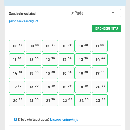
Padel
Saadaolevad ajad
pühapäev 09 august
BRONEERI MITU
30
00
30
00
30
00
08
09
09
10
10
11
30
00
30
00
30
00
11
12
12
13
13
14
30
00
30
00
30
00
14
15
15
16
16
17
30
00
30
00
30
00
17
18
18
19
19
20
30
00
30
00
30
00
20
21
21
22
22
23
Ei leia otsitavat aega?
Lisa ootenimekirja