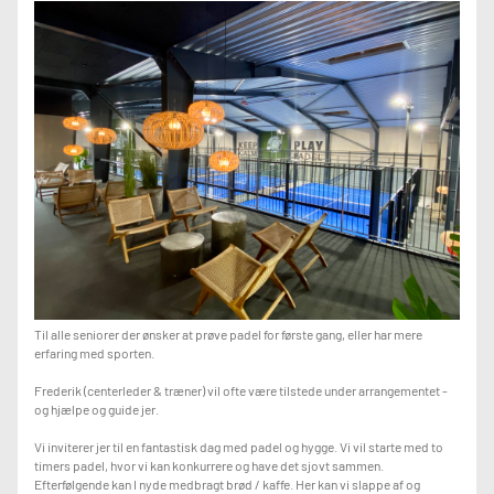
Til alle seniorer der ønsker at prøve padel for første gang, eller har mere
erfaring med sporten.
Frederik (centerleder & træner) vil ofte være tilstede under arrangementet -
og hjælpe og guide jer.
Vi inviterer jer til en fantastisk dag med padel og hygge. Vi vil starte med to
timers padel, hvor vi kan konkurrere og have det sjovt sammen.
Efterfølgende kan I nyde medbragt brød / kaffe. Her kan vi slappe af og