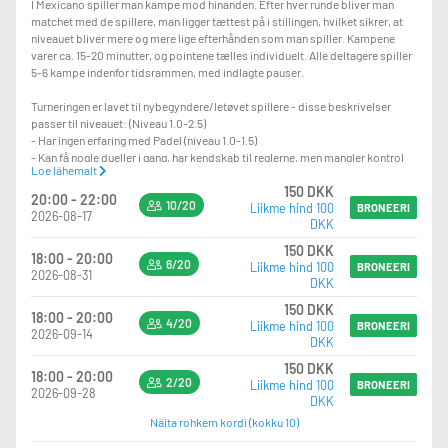
I Mexicano spiller man kampe mod hinanden. Efter hver runde bliver man
matchet med de spillere, man ligger tættest på i stillingen, hvilket sikrer, at
niveauet bliver mere og mere lige efterhånden som man spiller. Kampene
varer ca. 15-20 minutter, og pointene tælles individuelt. Alle deltagere spiller
5-6 kampe indenfor tidsrammen, med indlagte pauser.
Turneringen er lavet til nybegyndere/letøvet spillere - disse beskrivelser
passer til niveauet: (Niveau 1.0-2.5)
- Har ingen erfaring med Padel (niveau 1.0-1.5)
- Kan få nogle dueller i gang, har kendskab til reglerne, men mangler kontrol
Loe lähemalt
(niveau 1.5-2.0)
150 DKK
- Spiller stabilt og har evt. erfaring fra anden ketchersport (niveau 2.0-2.5)
20:00 - 22:00
10/20
Liikme hind 100
BRONEERI
2026-08-17
DKK
Ved under 8 tilmeldte aflyses begivenheden 48 timer før og betalingen
refunderes.
150 DKK
18:00 - 20:00
6/20
Liikme hind 100
BRONEERI
2026-08-31
Der er nye bolde med i prisen til alle baner ved opstart.
DKK
150 DKK
Efter arrangementet er der mulighed for at blive lidt længere og hygge sig – vi
18:00 - 20:00
4/20
Liikme hind 100
BRONEERI
giver en sodavand eller vand, som er inkluderet i prisen
2026-09-14
DKK
150 DKK
18:00 - 20:00
2/20
Liikme hind 100
BRONEERI
2026-09-28
DKK
Näita rohkem kordi (kokku 10)