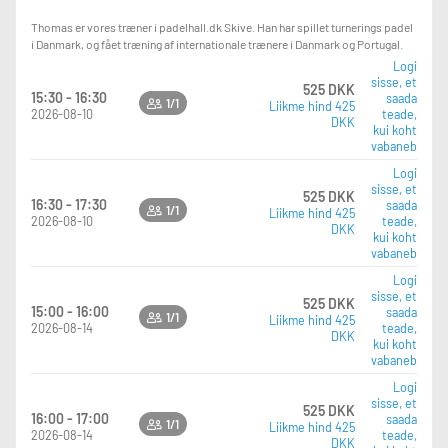
Thomas er vores træner i padelhall.dk Skive. Han har spillet turnerings padel
i Danmark, og fået træning af internationale trænere i Danmark og Portugal.
Logi
sisse, et
525 DKK
15:30 - 16:30
saada
1/1
Liikme hind 425
2026-08-10
teade,
DKK
kui koht
vabaneb
Logi
sisse, et
525 DKK
16:30 - 17:30
saada
1/1
Liikme hind 425
2026-08-10
teade,
DKK
kui koht
vabaneb
Logi
sisse, et
525 DKK
15:00 - 16:00
saada
1/1
Liikme hind 425
2026-08-14
teade,
DKK
kui koht
vabaneb
Logi
sisse, et
525 DKK
16:00 - 17:00
saada
1/1
Liikme hind 425
2026-08-14
teade,
DKK