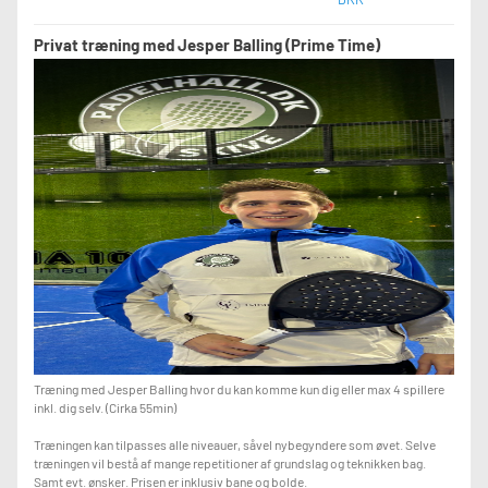
Privat træning med Jesper Balling (Prime Time)
Træning med Jesper Balling hvor du kan komme kun dig eller max 4 spillere
inkl. dig selv. (Cirka 55min)
Træningen kan tilpasses alle niveauer, såvel nybegyndere som øvet. Selve
træningen vil bestå af mange repetitioner af grundslag og teknikken bag.
Samt evt. ønsker. Prisen er inklusiv bane og bolde.