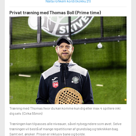
Näita rohkem kordi (kokku 21)
Privat træning med Thomas Boll (Prime time)
Træning med Thomas hvor du kan komme kun dig eller max 4 spillere inkl.
dig selv. (Cirka 55min)
Træningen kan tilpasses alle niveauer, såvel nybegyndere som øvet. Selve
træningen vil bestå af mange repetitioner af grundslag og teknikken bag.
Samt evt. ønsker. Prisen er inklusiv bane og bolde.