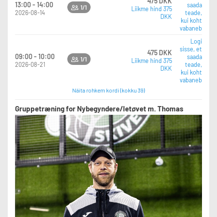
475 DKK
13:00 - 14:00
saada
1/1
Liikme hind 375
2026-08-14
teade,
DKK
kui koht
vabaneb
Logi
sisse, et
475 DKK
09:00 - 10:00
saada
1/1
Liikme hind 375
2026-08-21
teade,
DKK
kui koht
vabaneb
Näita rohkem kordi (kokku 39)
Gruppetræning for Nybegyndere/letøvet m. Thomas