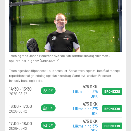
Træning med Jacob Pedersen hvor du kan komme kun dig eller max 4
spillere inkl. dig selv. (Cirka 55min)
Træningen kan tilpasses til alle niveauer. Selve træningen vil bestå af mange
repetitioner af grundslag og teknikken bag. Samt evt. ønsker. Prisen er
inklusiv bane og bolde.
475 DKK
14:30 - 15:30
0/1
Liikme hind 375
BRONEERI
2026-08-12
DKK
475 DKK
16:00 - 17:00
0/1
Liikme hind 375
BRONEERI
2026-08-12
DKK
475 DKK
17:00 - 18:00
0/1
Liikme hind 375
BRONEERI
2026-08-12
DKK