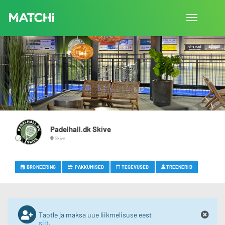
Lülita
navigatsio
Padelhall.dk Skive
Skive
BRONEERING
PAKKUMISED
TEGEVUSED
TREENERID
Taotle ja maksa uue liikmelisuse eest
siit
.