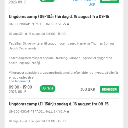
2026-09-18
DKK
Ungdomscamp (06-10år) lørdag d. 15 august fra 09-15
UNGDOMSCAMP I PADELHALL SKIVE 🎾🔥
📅 Uge 33 – d. 15 august kl. 09:00 - 15:00.
Padelhall Skive inviterer til ungdomscamp med trænerne Thomas Boll og
Jacob Pedersen 💪
En fed dag med masser af padel, træning, kampspil og social hygge med
andre unge spillere 🙌
Vi forsøger at inddele grupperne bedst muligt efter alder og niveau, så alle får
en god oplevelse.
Loe lähemalt
09:00 - 15:00
⏰ PROGRAM
7/16
300 DKK
BRONEERI
2026-08-15
🎾 09:00-11:30
Padeltræning med træner
Ungdomscamp (11-15år) søndag d. 16 august fra 09-15
🍽️ 11:30-12:30
UNGDOMSCAMP I PADELHALL SKIVE 🎾🔥
Frokostpause
📅 Uge 33 – d. 16 august kl. 09:00 - 15:00.
🎾 12:30-15:00