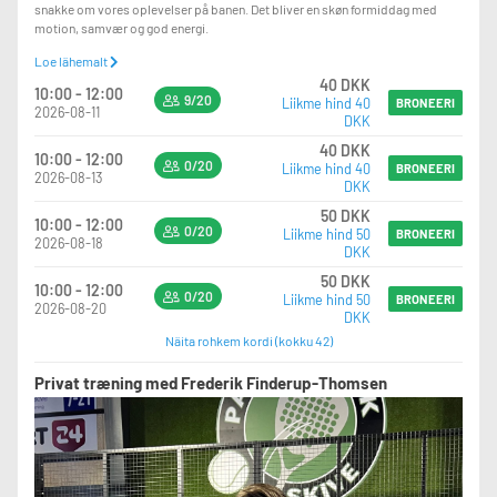
snakke om vores oplevelser på banen. Det bliver en skøn formiddag med
motion, samvær og god energi.
Loe lähemalt
Tilmeld jer nu via matchi eller mail på infoskive@padelhall.dk ved spørgsmål.
40 DKK
Tag gerne din kone/mand, kæreste, ven eller nabo med.
10:00 - 12:00
9/20
Liikme hind 40
BRONEERI
2026-08-11
DKK
Prisen på 40 kr., er for medlemmer af ældre sagen. Er du ikke medlem af
ældre sagen bedes du indbetale 20kr., yderligere til Padelhall.dk Skive på
40 DKK
10:00 - 12:00
mobilepay nummer 680187.
0/20
Liikme hind 40
BRONEERI
2026-08-13
DKK
Prisen er inkl. 2 timers padel, Samt evt. batleje og bolde.
50 DKK
10:00 - 12:00
0/20
Liikme hind 50
BRONEERI
2026-08-18
DKK
50 DKK
10:00 - 12:00
0/20
Liikme hind 50
BRONEERI
2026-08-20
DKK
Näita rohkem kordi (kokku 42)
Privat træning med Frederik Finderup-Thomsen