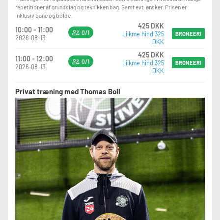
repetitioner af grundslag og teknikken bag. Samt evt. ønsker. Prisen er
inklusiv bane og bolde.
425 DKK
10:00 - 11:00
0/1
Liikme hind 325
BRONEERI
2026-08-13
DKK
425 DKK
11:00 - 12:00
0/1
Liikme hind 325
BRONEERI
2026-08-13
DKK
Privat træning med Thomas Boll