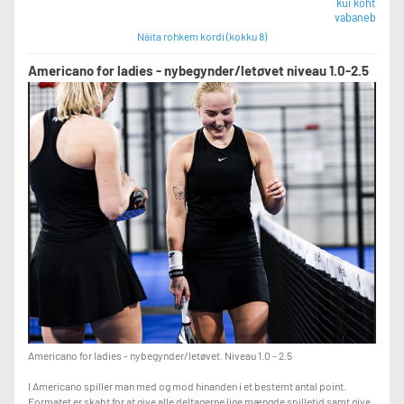
kui koht
vabaneb
Näita rohkem kordi (kokku 8)
Americano for ladies - nybegynder/letøvet niveau 1.0-2.5
Americano for ladies - nybegynder/letøvet. Niveau 1.0 - 2.5
I Americano spiller man med og mod hinanden i et bestemt antal point.
Formatet er skabt for at give alle deltagerne lige mængde spilletid samt give