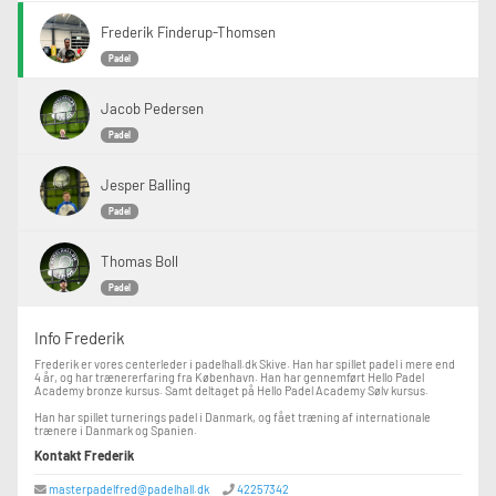
Frederik Finderup-Thomsen
Padel
Jacob Pedersen
Padel
Jesper Balling
Padel
Thomas Boll
Padel
Info Frederik
Frederik er vores centerleder i padelhall.dk Skive. Han har spillet padel i mere end
4 år, og har trænererfaring fra København. Han har gennemført Hello Padel
Academy bronze kursus. Samt deltaget på Hello Padel Academy Sølv kursus.
Han har spillet turnerings padel i Danmark, og fået træning af internationale
trænere i Danmark og Spanien.
Kontakt Frederik
masterpadelfred@padelhall.dk
42257342