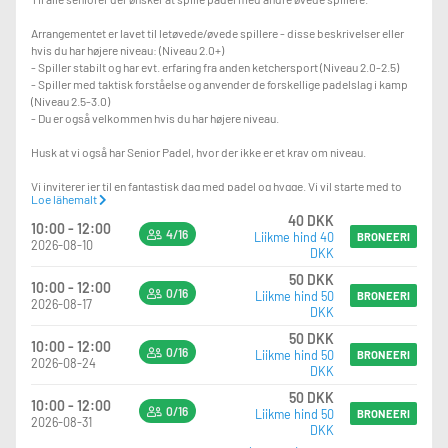
Arrangementet er lavet til letøvede/øvede spillere - disse beskrivelser eller
hvis du har højere niveau: (Niveau 2.0+)
- Spiller stabilt og har evt. erfaring fra anden ketchersport (Niveau 2.0-2.5)
- Spiller med taktisk forståelse og anvender de forskellige padelslag i kamp
(Niveau 2.5-3.0)
- Du er også velkommen hvis du har højere niveau.
Husk at vi også har Senior Padel, hvor der ikke er et krav om niveau.
Vi inviterer jer til en fantastisk dag med padel og hygge. Vi vil starte med to
Loe lähemalt
timers padel, hvor vi kan konkurrere og have det sjovt sammen.
40 DKK
Efterfølgende kan I nyde medbragt brød / kaffe. Her kan vi slappe af og
10:00 - 12:00
4/16
Liikme hind 40
snakke om vores oplevelser på banen. Det bliver en skøn dag med motion,
BRONEERI
2026-08-10
DKK
samvær og god energi.
50 DKK
10:00 - 12:00
Tilmeld jer nu via matchi eller mail på infoskive@padelhall.dk ved spørgsmål.
0/16
Liikme hind 50
BRONEERI
2026-08-17
Tag gerne din kone/mand, kæreste, ven eller nabo med.
DKK
50 DKK
Prisen på 40 kr., er for medlemmer af ældre sagen. Er du ikke medlem af
10:00 - 12:00
0/16
Liikme hind 50
BRONEERI
ældre sagen bedes du indbetale 20kr., yderligere til Padelhall.dk Skive på
2026-08-24
DKK
mobilepay nummer 680187.
50 DKK
10:00 - 12:00
Prisen er inkl. 2 timers padel, Samt evt. batleje og bolde.
0/16
Liikme hind 50
BRONEERI
2026-08-31
DKK