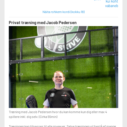
kui koht
vabaneb
Näita rohkem kordi (kokku 18)
Privat træning med Jacob Pedersen
Træning med Jacob Pedersen hvor du kan komme kun dig eller max 4
spillere inkl. dig selv. (Cirka 55min)
Træningen kan tilpasses til alle niveauer. Selve træningen vil bestå af mange