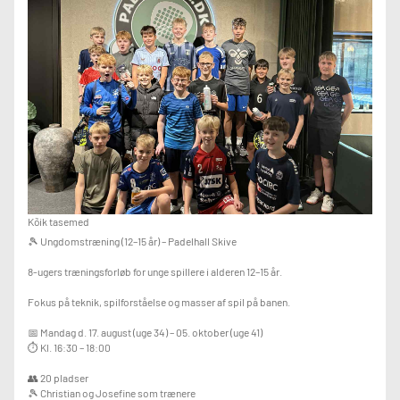
Hvis man er forhindret en enkelt gang, er man meget velkommen til at sende
en kammerat i stedet 👍
For spillere der vil udvikle deres padelspil i et sjovt og lærerigt miljø.
Kontaktinfo:
Karsten tlf. 31138673
Padelhall tlf. 60912400
Kõik tasemed
🎾 Ungdomstræning (12–15 år) – Padelhall Skive
8-ugers træningsforløb for unge spillere i alderen 12–15 år.
Fokus på teknik, spilforståelse og masser af spil på banen.
📅 Mandag d. 17. august (uge 34) – 05. oktober (uge 41)
⏱ Kl. 16:30 – 18:00
👥 20 pladser
🎾 Christian og Josefine som trænere