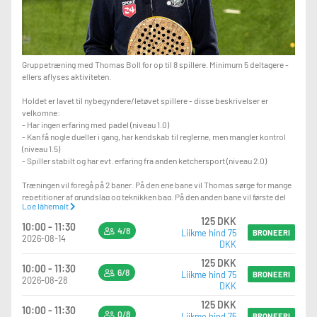
Gruppetræning med Thomas Boll for op til 8 spillere. Minimum 5 deltagere -
ellers aflyses aktiviteten.
Holdet er lavet til nybegyndere/letøvet spillere - disse beskrivelser er
velkomne:
- Har ingen erfaring med padel (niveau 1.0)
- Kan få nogle dueller i gang, har kendskab til reglerne, men mangler kontrol
(niveau 1.5)
- Spiller stabilt og har evt. erfaring fra anden ketchersport (niveau 2.0)
Træningen vil foregå på 2 baner. På den ene bane vil Thomas sørge for mange
repetitioner af grundslag og teknikken bag. På den anden bane vil første del
Loe lähemalt
bestå af øvelser Thomas igangsætter. Derudover vil en del af træningen
125 DKK
bestå af kamp/kamp relaterede øvelser.
10:00 - 11:30
4/8
Liikme hind 75
BRONEERI
2026-08-14
DKK
Fokus punktet til den pågældende træning varierer fra uge til uge.
125 DKK
10:00 - 11:30
Vi glæder os til at se jer på holdet.
6/8
Liikme hind 75
BRONEERI
2026-08-28
DKK
125 DKK
10:00 - 11:30
0/8
Liikme hind 75
BRONEERI