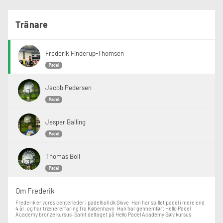
Tränare
Frederik Finderup-Thomsen
Padel
Jacob Pedersen
Padel
Jesper Balling
Padel
Thomas Boll
Padel
Om Frederik
Frederik er vores centerleder i padelhall.dk Skive. Han har spillet padel i mere end
4 år, og har trænererfaring fra København. Han har gennemført Hello Padel
Academy bronze kursus. Samt deltaget på Hello Padel Academy Sølv kursus.