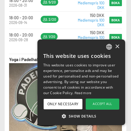
18:00 - 20:00
5/20
Medlemspris 100
BOKA
2026-08-31
Der er nye bolde med i prisen til alle baner ved opstart.
DKK
150 DKK
Efter arrangementet er der mulighed for at blive lidt længere og hygge sig – vi
18:00 - 20:00
2/20
Medlemspris 100
BOKA
giver en sodavand eller vand, som er inkluderet i prisen
2026-09-14
DKK
150 DKK
18:00 - 20:00
1/20
Medlemspris 100
BOKA
2026-09-28
DKK
×
Visa fler tillfällen (totalt 10)
This website uses cookies
ENGLISH
Yoga i Padelhall.dk i samarbejde med FlOW Kulturcafé
This website uses cookies to improve user
SWEDISH
experience, personalise ads and may be
used for personalised and non-personalised
NORWEGIAN
advertising. By using our website you
consent to all cookies in accordance with
DANISH
our Cookie Policy.
Read more
FINNISH
ONLY NECESSARY
ACCEPT ALL
GERMAN
SHOW DETAILS
CROATIAN
SPANISH