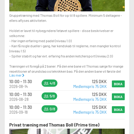
Gruppetræning med Thomas Boll for op til 8 spillere. Minimum 5 deltagere -
ellers aflyses aktiviteten.
Holdet er lavet til nybegyndere/letøvet spillere - disse beskrivelser er
velkomne:
- Har ingen erfaring med padel (niveau 1.0)
- Kan få nogle dueller i gang, har kendskab til reglerne, men mangler kontrol
(niveau 1.5)
- Spiller stabilt og har evt. erfaring fra anden ketchersport (niveau 2.0)
Træningen vil foregå på 2 baner. På den ene bane vil Thomas sørge for mange
repetitioner af grundslag og teknikken bag. På den anden bane vil første del
Läs mer
bestå af øvelser Thomas igangsætter. Derudover vil en del af træningen
10:00 - 11:30
125 DKK
bestå af kamp/kamp relaterede øvelser.
4/8
BOKA
2026-08-14
Medlemspris 75 DKK
Fokus punktet til den pågældende træning varierer fra uge til uge.
10:00 - 11:30
125 DKK
5/8
BOKA
2026-08-28
Medlemspris 75 DKK
Vi glæder os til at se jer på holdet.
10:00 - 11:30
125 DKK
0/8
BOKA
2026-09-18
Medlemspris 75 DKK
Privat træning med Thomas Boll (Prime time)