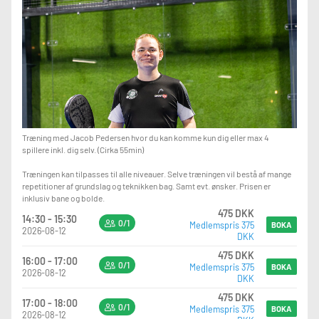
Træning med Jacob Pedersen hvor du kan komme kun dig eller max 4
spillere inkl. dig selv. (Cirka 55min)
Træningen kan tilpasses til alle niveauer. Selve træningen vil bestå af mange
repetitioner af grundslag og teknikken bag. Samt evt. ønsker. Prisen er
inklusiv bane og bolde.
475 DKK
14:30 - 15:30
0/1
Medlemspris 375
BOKA
2026-08-12
DKK
475 DKK
16:00 - 17:00
0/1
Medlemspris 375
BOKA
2026-08-12
DKK
475 DKK
17:00 - 18:00
0/1
Medlemspris 375
BOKA
2026-08-12