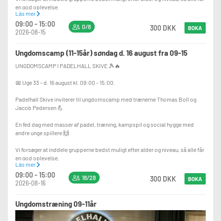
✅ Evt. lejebat og bolde er inkluderet
en god oplevelse.
Läs mer
09:00 - 15:00
💰 Pris: 300 kr. for hele dagen
⏰ PROGRAM
0/8
300 DKK
BOKA
2026-08-15
🎾 09:00-11:30
Padeltræning med træner
Ungdomscamp (11-15år) søndag d. 16 august fra 09-15
🍽️ 11:30-12:30
UNGDOMSCAMP I PADELHALL SKIVE 🎾🔥
Frokostpause
📅 Uge 33 – d. 16 august kl. 09:00 - 15:00.
🎾 12:30-15:00
Teori, øvelser, spil og endnu mere padel
Padelhall Skive inviterer til ungdomscamp med trænerne Thomas Boll og
Jacob Pedersen 💪
💥 INKLUDERET I PRISEN
✅ 5 timers aktiviteter på banen
En fed dag med masser af padel, træning, kampspil og social hygge med
✅ Træner på alle timer
andre unge spillere 🙌
✅ Frokost (sandwich)
✅ Frugt, snacks og sodavand
Vi forsøger at inddele grupperne bedst muligt efter alder og niveau, så alle får
✅ Evt. lejebat og bolde er inkluderet
en god oplevelse.
Läs mer
09:00 - 15:00
💰 Pris: 300 kr. for hele dagen
⏰ PROGRAM
18/28
300 DKK
BOKA
2026-08-16
🎾 09:00-11:30
Padeltræning med træner
Ungdomstræning 09-11år
🍽️ 11:30-12:30