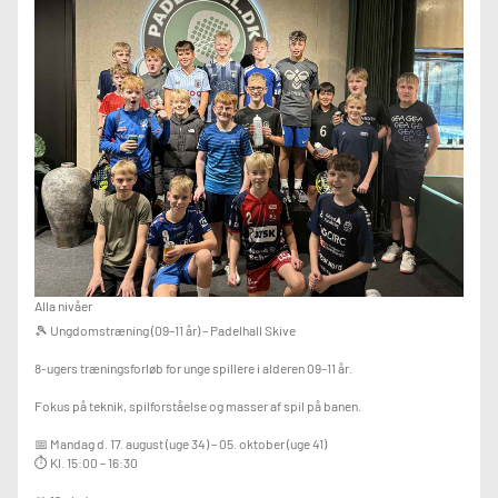
Frokostpause
🎾 12:30-15:00
Teori, øvelser, spil og endnu mere padel
💥 INKLUDERET I PRISEN
✅ 5 timers aktiviteter på banen
✅ Træner på alle timer
✅ Frokost (sandwich)
✅ Frugt, snacks og sodavand
✅ Evt. lejebat og bolde er inkluderet
💰 Pris: 300 kr. for hele dagen
Alla nivåer
🎾 Ungdomstræning (09–11 år) – Padelhall Skive
8-ugers træningsforløb for unge spillere i alderen 09–11 år.
Fokus på teknik, spilforståelse og masser af spil på banen.
📅 Mandag d. 17. august (uge 34) – 05. oktober (uge 41)
⏱ Kl. 15:00 – 16:30