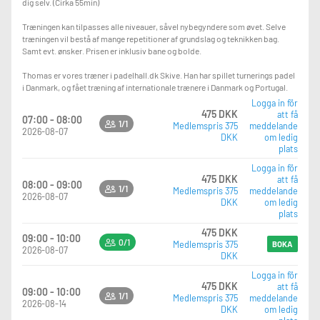
dig selv. (Cirka 55min)
Træningen kan tilpasses alle niveauer, såvel nybegyndere som øvet. Selve
træningen vil bestå af mange repetitioner af grundslag og teknikken bag.
Samt evt. ønsker. Prisen er inklusiv bane og bolde.
Thomas er vores træner i padelhall.dk Skive. Han har spillet turnerings padel
i Danmark, og fået træning af internationale trænere i Danmark og Portugal.
Logga in för
475 DKK
att få
07:00 - 08:00
1/1
Medlemspris 375
meddelande
2026-08-07
DKK
om ledig
plats
Logga in för
475 DKK
att få
08:00 - 09:00
1/1
Medlemspris 375
meddelande
2026-08-07
DKK
om ledig
plats
475 DKK
09:00 - 10:00
0/1
Medlemspris 375
BOKA
2026-08-07
DKK
Logga in för
475 DKK
att få
09:00 - 10:00
1/1
Medlemspris 375
meddelande
2026-08-14
DKK
om ledig