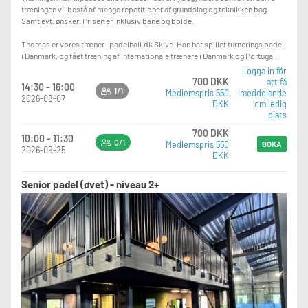
træningen vil bestå af mange repetitioner af grundslag og teknikken bag.
Samt evt. ønsker. Prisen er inklusiv bane og bolde.
Thomas er vores træner i padelhall.dk Skive. Han har spillet turnerings padel
i Danmark, og fået træning af internationale trænere i Danmark og Portugal.
Logga in för
700 DKK
att få
14:30 - 16:00
1/1
Medlemspris 550
meddelande
2026-08-07
DKK
om ledig
plats
700 DKK
10:00 - 11:30
0/1
Medlemspris 550
BOKA
2026-09-25
DKK
Senior padel (øvet) - niveau 2+