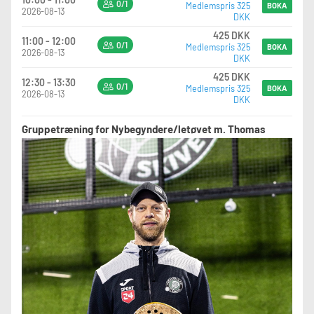
0/1
Medlemspris 325
BOKA
2026-08-13
DKK
425 DKK
11:00 - 12:00
0/1
Medlemspris 325
BOKA
2026-08-13
DKK
425 DKK
12:30 - 13:30
0/1
Medlemspris 325
BOKA
2026-08-13
DKK
Gruppetræning for Nybegyndere/letøvet m. Thomas