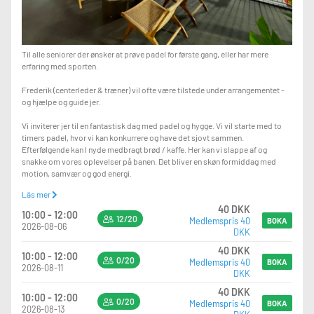
Til alle seniorer der ønsker at prøve padel for første gang, eller har mere
erfaring med sporten.
Frederik (centerleder & træner) vil ofte være tilstede under arrangementet -
og hjælpe og guide jer.
Vi inviterer jer til en fantastisk dag med padel og hygge. Vi vil starte med to
timers padel, hvor vi kan konkurrere og have det sjovt sammen.
Efterfølgende kan I nyde medbragt brød / kaffe. Her kan vi slappe af og
snakke om vores oplevelser på banen. Det bliver en skøn formiddag med
motion, samvær og god energi.
Läs mer
Tilmeld jer nu via matchi eller mail på infoskive@padelhall.dk ved spørgsmål.
40 DKK
Tag gerne din kone/mand, kæreste, ven eller nabo med.
10:00 - 12:00
12/20
Medlemspris 40
BOKA
2026-08-06
DKK
Prisen på 40 kr., er for medlemmer af ældre sagen. Er du ikke medlem af
ældre sagen bedes du indbetale 20kr., yderligere til Padelhall.dk Skive på
40 DKK
10:00 - 12:00
mobilepay nummer 680187.
0/20
Medlemspris 40
BOKA
2026-08-11
DKK
Prisen er inkl. 2 timers padel, Samt evt. batleje og bolde.
40 DKK
10:00 - 12:00
0/20
Medlemspris 40
BOKA
2026-08-13