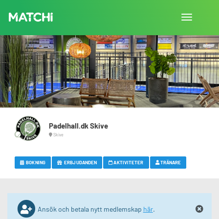
Toggla
navigation
Padelhall.dk Skive
Skive
BOKNING
ERBJUDANDEN
AKTIVITETER
TRÄNARE
Ansök och betala nytt medlemskap
här
.