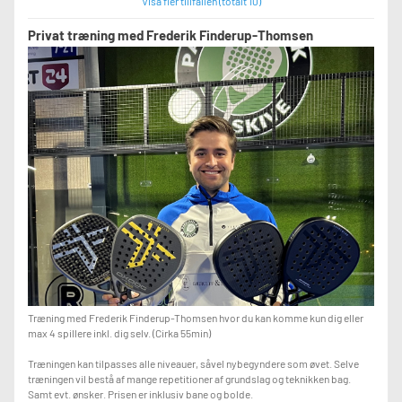
Visa fler tillfällen (totalt 10)
Privat træning med Frederik Finderup-Thomsen
Træning med Frederik Finderup-Thomsen hvor du kan komme kun dig eller
max 4 spillere inkl. dig selv. (Cirka 55min)
Træningen kan tilpasses alle niveauer, såvel nybegyndere som øvet. Selve
træningen vil bestå af mange repetitioner af grundslag og teknikken bag.
Samt evt. ønsker. Prisen er inklusiv bane og bolde.