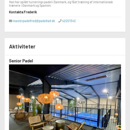
Han har spillet turnerings padel i Danmark, og fået træning af internationale
trænere i Danmark og Spanien.
Kontakta Frederik
masterpadelfred@padelhall.dk
42257342
Aktiviteter
Senior Padel