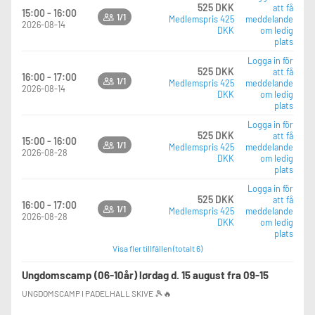
525 DKK
att få
15:00 - 16:00
1/1
Medlemspris 425
meddelande
2026-08-14
DKK
om ledig
plats
Logga in för
525 DKK
att få
16:00 - 17:00
1/1
Medlemspris 425
meddelande
2026-08-14
DKK
om ledig
plats
Logga in för
525 DKK
att få
15:00 - 16:00
1/1
Medlemspris 425
meddelande
2026-08-28
DKK
om ledig
plats
Logga in för
525 DKK
att få
16:00 - 17:00
1/1
Medlemspris 425
meddelande
2026-08-28
DKK
om ledig
plats
Visa fler tillfällen (totalt 6)
Ungdomscamp (06-10år) lørdag d. 15 august fra 09-15
UNGDOMSCAMP I PADELHALL SKIVE 🎾🔥