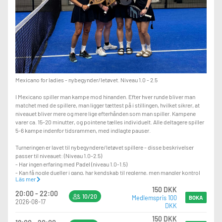
For spillere der vil udvikle deres padelspil i et sjovt og lærerigt miljø.
Kontaktinfo:
Josefine tlf. 42710181
Christian tlf. 60520320
Mexicano for ladies - nybegynder/letøvet. Niveau 1.0 - 2.5
I Mexicano spiller man kampe mod hinanden. Efter hver runde bliver man
matchet med de spillere, man ligger tættest på i stillingen, hvilket sikrer, at
niveauet bliver mere og mere lige efterhånden som man spiller. Kampene
varer ca. 15-20 minutter, og pointene tælles individuelt. Alle deltagere spiller
5-6 kampe indenfor tidsrammen, med indlagte pauser.
Turneringen er lavet til nybegyndere/letøvet spillere - disse beskrivelser
passer til niveauet: (Niveau 1.0-2.5)
- Har ingen erfaring med Padel (niveau 1.0-1.5)
- Kan få nogle dueller i gang, har kendskab til reglerne, men mangler kontrol
Läs mer
(niveau 1.5-2.0)
150 DKK
- Spiller stabilt og har evt. erfaring fra anden ketchersport (niveau 2.0-2.5)
20:00 - 22:00
10/20
Medlemspris 100
BOKA
2026-08-17
DKK
Ved under 8 tilmeldte aflyses begivenheden 48 timer før og betalingen
refunderes.
150 DKK