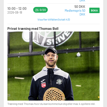
DKK
50 DKK
10:00 - 12:00
0/20
Medlemspris 50
BOKA
2026-08-18
DKK
Visa fler tillfällen (totalt 43)
Privat træning med Thomas Boll
Træning med Thomas hvor du kan komme kun dig eller max 4 spillere inkl.