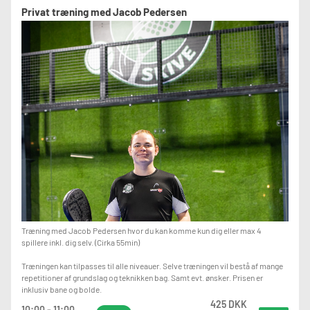
Privat træning med Jacob Pedersen
Træning med Jacob Pedersen hvor du kan komme kun dig eller max 4
spillere inkl. dig selv. (Cirka 55min)
Træningen kan tilpasses til alle niveauer. Selve træningen vil bestå af mange
repetitioner af grundslag og teknikken bag. Samt evt. ønsker. Prisen er
inklusiv bane og bolde.
425 DKK
10:00 - 11:00