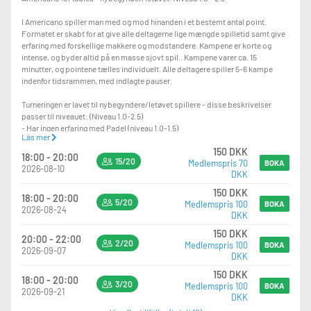
I Americano spiller man med og mod hinanden i et bestemt antal point.
Formatet er skabt for at give alle deltagerne lige mængde spilletid samt give
erfaring med forskellige makkere og modstandere. Kampene er korte og
intense, og byder altid på en masse sjovt spil.. Kampene varer ca. 15
minutter, og pointene tælles individuelt. Alle deltagere spiller 5-6 kampe
indenfor tidsrammen, med indlagte pauser.
Turneringen er lavet til nybegyndere/letøvet spillere - disse beskrivelser
passer til niveauet: (Niveau 1.0-2.5)
- Har ingen erfaring med Padel (niveau 1.0-1.5)
Läs mer
- Kan få nogle dueller i gang, har kendskab til reglerne, men mangler kontrol
150 DKK
(niveau 1.5-2.0)
18:00 - 20:00
15/20
Medlemspris 70
- Spiller stabilt og har evt. erfaring fra anden ketchersport (niveau 2.0-2.5)
BOKA
2026-08-10
DKK
150 DKK
18:00 - 20:00
Ved under 8 tilmeldte aflyses begivenheden 48 timer før og betalingen
5/20
Medlemspris 100
BOKA
2026-08-24
refunderes.
DKK
150 DKK
Der er nye bolde med i prisen til alle baner ved opstart.
20:00 - 22:00
2/20
Medlemspris 100
BOKA
2026-09-07
DKK
Efter arrangementet er der mulighed for at blive lidt længere og hygge sig – vi
giver en sodavand eller vand, som er inkluderet i prisen
150 DKK
18:00 - 20:00
3/20
Medlemspris 100
BOKA
2026-09-21
DKK