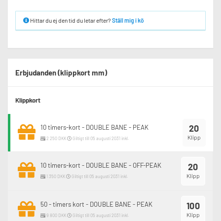
Hittar du ej den tid du letar efter?
Ställ mig i kö
Erbjudanden (klippkort mm)
Klippkort
20
10 timers-kort - DOUBLE BANE - PEAK
Klipp
2 250 DKK
Giltigt till 05 augusti 2031 inkl.
10 timers-kort - DOUBLE BANE - OFF-PEAK
20
Klipp
1 350 DKK
Giltigt till 05 augusti 2031 inkl.
50 - timers kort - DOUBLE BANE - PEAK
100
Klipp
9 800 DKK
Giltigt till 05 augusti 2031 inkl.