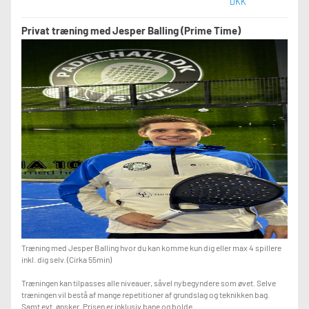
DKK
Privat træning med Jesper Balling (Prime Time)
Træning med Jesper Balling hvor du kan komme kun dig eller max 4 spillere
inkl. dig selv. (Cirka 55min)
Træningen kan tilpasses alle niveauer, såvel nybegyndere som øvet. Selve
træningen vil bestå af mange repetitioner af grundslag og teknikken bag.
Samt evt. ønsker. Prisen er inklusiv bane og bolde.