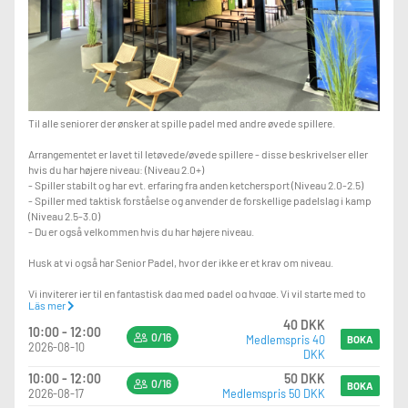
Til alle seniorer der ønsker at spille padel med andre øvede spillere.
Arrangementet er lavet til letøvede/øvede spillere - disse beskrivelser eller
hvis du har højere niveau: (Niveau 2.0+)
- Spiller stabilt og har evt. erfaring fra anden ketchersport (Niveau 2.0-2.5)
- Spiller med taktisk forståelse og anvender de forskellige padelslag i kamp
(Niveau 2.5-3.0)
- Du er også velkommen hvis du har højere niveau.
Husk at vi også har Senior Padel, hvor der ikke er et krav om niveau.
Vi inviterer jer til en fantastisk dag med padel og hygge. Vi vil starte med to
Läs mer
timers padel, hvor vi kan konkurrere og have det sjovt sammen.
40 DKK
Efterfølgende kan I nyde medbragt brød / kaffe. Her kan vi slappe af og
10:00 - 12:00
0/16
Medlemspris 40
snakke om vores oplevelser på banen. Det bliver en skøn dag med motion,
BOKA
2026-08-10
DKK
samvær og god energi.
10:00 - 12:00
50 DKK
0/16
Tilmeld jer nu via matchi eller mail på infoskive@padelhall.dk ved spørgsmål.
BOKA
2026-08-17
Medlemspris 50 DKK
Tag gerne din kone/mand, kæreste, ven eller nabo med.