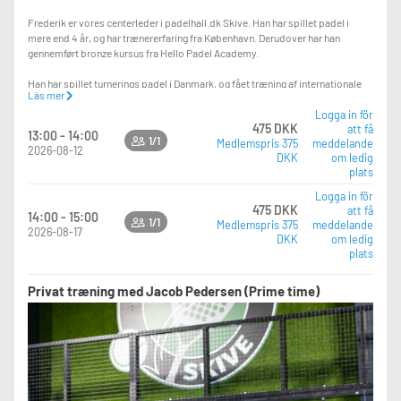
Frederik er vores centerleder i padelhall.dk Skive. Han har spillet padel i
mere end 4 år, og har trænererfaring fra København. Derudover har han
gennemført bronze kursus fra Hello Padel Academy.
Han har spillet turnerings padel i Danmark, og fået træning af internationale
Läs mer
trænere i Danmark og Spanien.
Logga in för
475 DKK
att få
13:00 - 14:00
1/1
Medlemspris 375
meddelande
2026-08-12
DKK
om ledig
plats
Logga in för
475 DKK
att få
14:00 - 15:00
1/1
Medlemspris 375
meddelande
2026-08-17
DKK
om ledig
plats
Privat træning med Jacob Pedersen (Prime time)