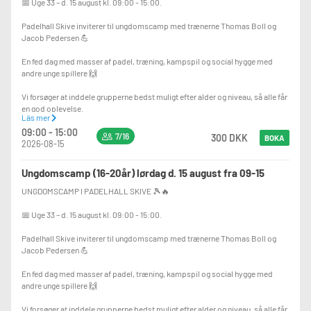
📅 Uge 33 – d. 15 august kl. 09:00 - 15:00.
Padelhall Skive inviterer til ungdomscamp med trænerne Thomas Boll og
Jacob Pedersen 💪
En fed dag med masser af padel, træning, kampspil og social hygge med
andre unge spillere 🙌
Vi forsøger at inddele grupperne bedst muligt efter alder og niveau, så alle får
en god oplevelse.
Läs mer
09:00 - 15:00
⏰ PROGRAM
7/16
300 DKK
BOKA
2026-08-15
🎾 09:00-11:30
Padeltræning med træner
Ungdomscamp (16-20år) lørdag d. 15 august fra 09-15
🍽️ 11:30-12:30
UNGDOMSCAMP I PADELHALL SKIVE 🎾🔥
Frokostpause
📅 Uge 33 – d. 15 august kl. 09:00 - 15:00.
🎾 12:30-15:00
Teori, øvelser, spil og endnu mere padel
Padelhall Skive inviterer til ungdomscamp med trænerne Thomas Boll og
Jacob Pedersen 💪
💥 INKLUDERET I PRISEN
✅ 5 timers aktiviteter på banen
En fed dag med masser af padel, træning, kampspil og social hygge med
✅ Træner på alle timer
andre unge spillere 🙌
✅ Frokost (sandwich)
✅ Frugt, snacks og sodavand
Vi forsøger at inddele grupperne bedst muligt efter alder og niveau, så alle får