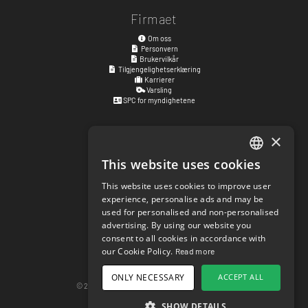
Firmaet
Om oss
Personvern
Brukervilkår
Tilgjengelighetserklæring
Karrierer
Varsling
SPC for myndighetene
×
Besøksadresse
Kyrkogatan 17
This website uses cookies
ENGLISH
411 15
Göteborg
,
Sverige
This website uses cookies to improve user
SWEDISH
experience, personalise ads and may be
Sosiale lenker
used for personalised and non-personalised
NORWEGIAN
facebook.com/matchisports
advertising. By using our website you
instagram.com/matchisports
consent to all cookies in accordance with
DANISH
MATCHi blog
our Cookie Policy.
Read more
FINNISH
Innstillinger for informasjonskapsler
ONLY NECESSARY
ACCEPT ALL
GERMAN
© 2026 matchi.se
version 20260805.f297ef5
Desktopversjon
SHOW DETAILS