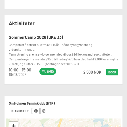
Aktiviteter
SommerCamp 2026 (UKE 33)
Campen er åpen for alle fra 6 til 15 år - både nybegynnere og
viderekommende.
Tennistrening er en selvfølge, men det vil også bli lek og andre aktiviteter.
Campen forgår fra mandag 10/8 til fredag 14/8 hver dag fra kl 9.00 (levering fra
kl 8.30) og slutter kl 15.00 (henting senest kl 15.30)
10:00 - 15:00
8/50
2 500 NOK
BOOK
10/08/2026
Om Holmen Tennisklubb (HTK)
FAVORITT
+