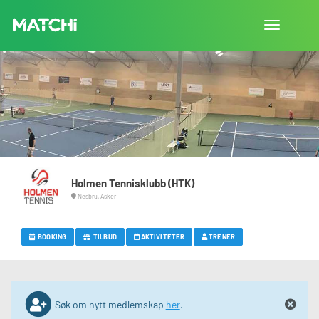
Bytt
navigasjon
Holmen Tennisklubb (HTK)
Nesbru, Asker
BOOKING
TILBUD
AKTIVITETER
TRENER
Søk om nytt medlemskap
her
.