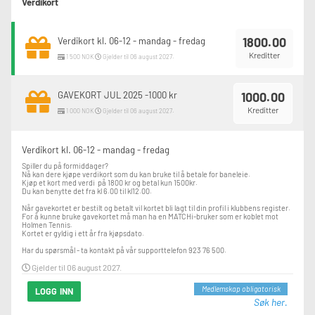
Verdikort
1800.00
Verdikort kl. 06-12 - mandag - fredag
Kreditter
1 500 NOK
Gjelder til 06 august 2027.
GAVEKORT JUL 2025 -1000 kr
1000.00
Kreditter
1 000 NOK
Gjelder til 06 august 2027.
Verdikort kl. 06-12 - mandag - fredag
Spiller du på formiddager?

Nå kan dere kjøpe verdikort som du kan bruke til å betale for baneleie.

Kjøp et kort med verdi  på 1800 kr og betal kun 1500kr.

Du kan benytte det fra kl 6.00 til kl12.00.

Når gavekortet er bestilt og betalt vil kortet bli lagt til din profil i klubbens register.

For å kunne bruke gavekortet må man ha en MATCHi-bruker som er koblet mot 
Holmen Tennis.

Kortet er gyldig i ett år fra kjøpsdato.

Har du spørsmål - ta kontakt på vår supporttelefon 923 76 500.
Gjelder til 06 august 2027.
Medlemskap obligatorisk
LOGG INN
Søk her.