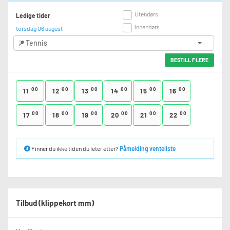
Utendørs
Ledige tider
Innendørs
torsdag 06 august
Tennis
BESTILL FLERE
00
00
00
00
00
00
11
12
13
14
15
16
00
00
00
00
00
00
17
18
19
20
21
22
Finner du ikke tiden du leter etter?
Påmelding venteliste
Tilbud (klippekort mm)