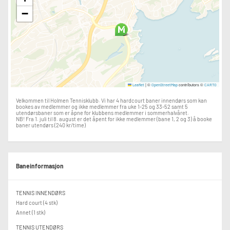
−
|
©
contributors ©
Leaflet
OpenStreetMap
CARTO
Velkommen til Holmen Tennisklubb. Vi har 4 hardcourt baner innendørs som kan
bookes av medlemmer og ikke medlemmer fra uke 1-25 og 33-52 samt 5
utendørsbaner som er åpne for klubbens medlemmer i sommerhalvåret.
NB! Fra 1. juli til 8. august er det åpent for ikke medlemmer (bane 1, 2 og 3) å booke
baner utendørs (240 kr/time)
Baneinformasjon
TENNIS INNENDØRS
Hard court (4 stk)
Annet (1 stk)
TENNIS UTENDØRS