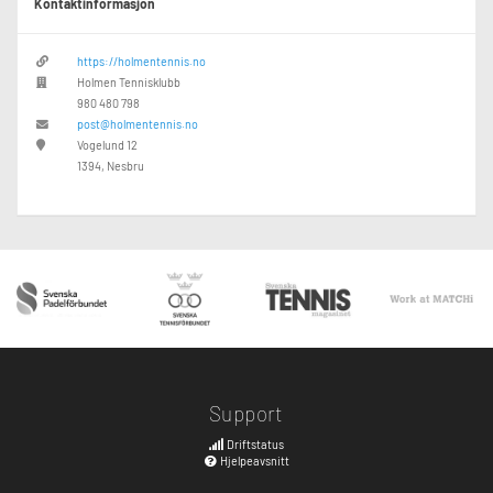
Kontaktinformasjon
https://holmentennis.no
Holmen Tennisklubb
980 480 798
post@holmentennis.no
Vogelund 12
1394, Nesbru
Support
Driftstatus
Hjelpeavsnitt