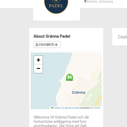
Gränna, Jönköping
About Gränna Padel
Could
FAVORITE
+
−
|
©
contributors ©
Leaflet
OpenStreetMap
CARTO
Välkomna till Gränna Padel och vår
fantastiska anläggning med fyra
utomhusbanor. Det finns ett helt