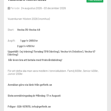
Tisdag kl 16-17
Periode:
24 augustus 2026 - 03 december 2026
Onsdag kl 16-17, kl 17-18
Vuxenkurser Hösten 2026 (inomhus)
Fredag kl 17-18
Start:
Vecka 35-Vecka 49
Lördag kl 10-11
Avgift:
1 ggr/v 2650 kr
2 ggr/v 4150 kr
Uppehåll: (ej träning) Torsdag 17/9 (tävling), Vecka 44 (höstlov), Vecka 47
Gefle Tennisklubb
(tävling)
026-107870
Går även bra att betala med friskvårdsbidrag!
info@gefletk.se
För att delta ska man vara medlem i tennisklubben. Familj 600kr, Senior 400kr,
Junior 200kr.
Anmälan görs via länk från gefletk.se
Sista anmälningsdag är Måndag 17:e Augusti
Frågor: 026-107870, info@gefletk.se