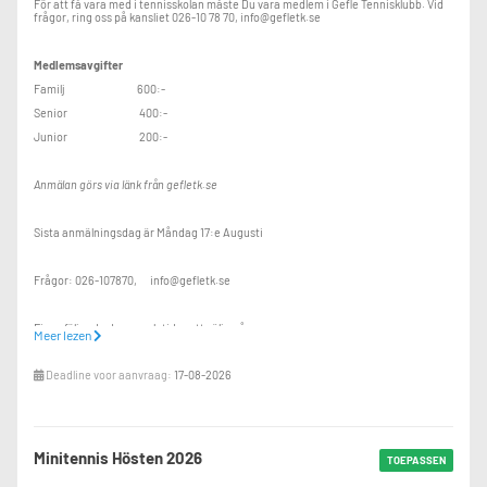
För att få vara med i tennisskolan måste Du vara medlem i Gefle Tennisklubb. Vid
frågor, ring oss på kansliet 026-10 78 70, info@gefletk.se
Medlemsavgifter
Familj 600:-
Senior 400:-
Junior 200:-
Anmälan görs via länk från gefletk.se
Sista anmälningsdag är Måndag 17:e Augusti
Frågor: 026-107870, info@gefletk.se
Finns följande dagar och tider att välja på:
Meer lezen
Deadline voor aanvraag:
17-08-2026
Tisdag: Kl: 17:10-17:50
Torsdag: Kl: 17.00-17.40 17.40-18.20 18.20-19.00
Minitennis Hösten 2026
TOEPASSEN
Spela gärna 2 ggr/vecka för att utveckla sin tennis ännu mera!