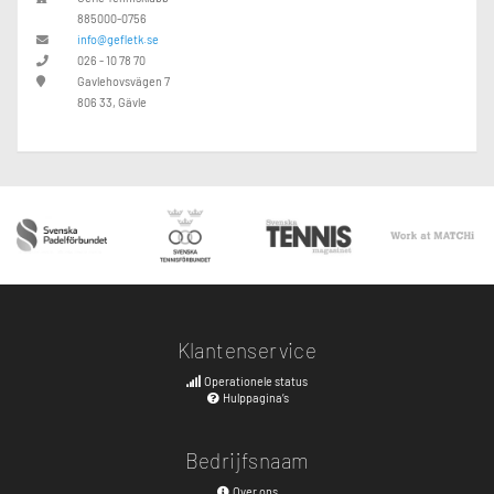
885000-0756
info@gefletk.se
026 - 10 78 70
Gavlehovsvägen 7
806 33, Gävle
Klantenservice
Operationele status
Hulppagina’s
Bedrijfsnaam
Over ons