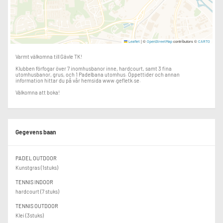
|
©
contributors ©
Leaflet
OpenStreetMap
CARTO
Varmt välkomna till Gävle TK!
Klubben förfogar över 7 inomhusbanor inne, hardcourt, samt 3 fina
utomhusbanor, grus, och 1 Padelbana utomhus. Öppettider och annan
information hittar du på vår hemsida www.gefletk.se.
Välkomna att boka!
Gegevens baan
PADEL OUTDOOR
Kunstgras (1stuks)
TENNIS INDOOR
hardcourt (7 stuks)
TENNIS OUTDOOR
Klei (3stuks)