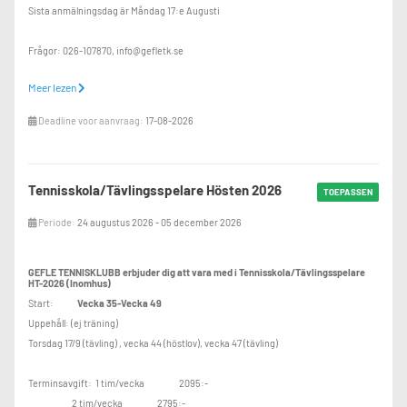
Sista anmälningsdag är Måndag 17:e Augusti
Frågor: 026-107870, info@gefletk.se
Meer lezen
Finns följande dagar och tider att välja på:
Deadline voor aanvraag:
17-08-2026
Tisdag: kl 17:10-17:50
Torsdag: kl 17.00-17.40, kl 17.40-18.20, kl 18.20-19.00
Tennisskola/Tävlingsspelare Hösten 2026
TOEPASSEN
Spela gärna 2 ggr/vecka för att utveckla sin tennis ännu mera!
Periode:
24 augustus 2026 - 05 december 2026
Gefle Tennisklubb
GEFLE TENNISKLUBB erbjuder dig att vara med i Tennisskola/Tävlingsspelare
HT-2026 (Inomhus)
Tel:026-107870 Mail: info@gefletk.se
Start:
Vecka 35-Vecka 49
Uppehåll: (ej träning)
Torsdag 17/9 (tävling) , vecka 44 (höstlov), vecka 47 (tävling)
Terminsavgift: 1 tim/vecka 2095:-
2 tim/vecka 2795:-