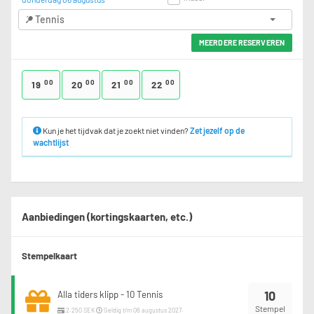
Tennis
MEERDERE RESERVEREN
00
00
00
00
19
20
21
22
Kun je het tijdvak dat je zoekt niet vinden?
Zet jezelf op de
wachtlijst
Aanbiedingen (kortingskaarten, etc.)
Stempelkaart
10
Alla tiders klipp - 10 Tennis
Stempel
2.250 SEK
Geldig t/m 06 augustus 2027.