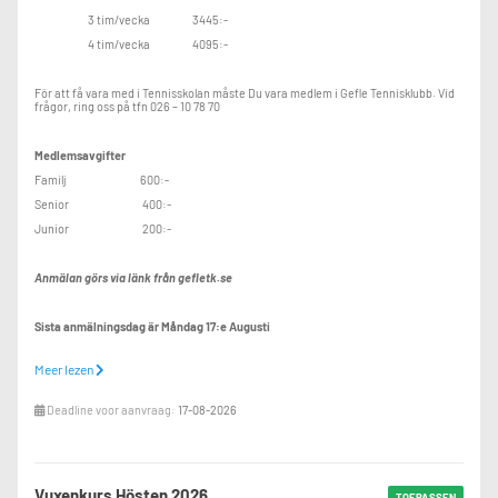
3 tim/vecka 3445:-
4 tim/vecka 4095:-
För att få vara med i Tennisskolan måste Du vara medlem i Gefle Tennisklubb. Vid
frågor, ring oss på tfn 026 – 10 78 70
Medlemsavgifter
Familj 600:-
Senior 400:-
Junior 200:-
Anmälan görs via länk från gefletk.se
Sista anmälningsdag är Måndag 17:e Augusti
Meer lezen
Frågor: 026-107870 info@gefletk.se
Deadline voor aanvraag:
17-08-2026
Finns följande dagar och tider att välja på:
Måndag kl 16-17,
kl 17-18
Vuxenkurs Hösten 2026
TOEPASSEN