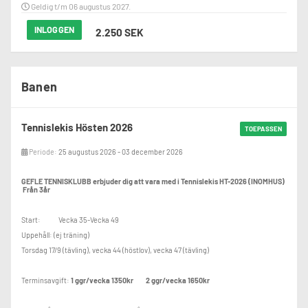
Geldig t/m 06 augustus 2027.
INLOGGEN
2.250 SEK
Banen
Tennislekis Hösten 2026
TOEPASSEN
Periode:
25 augustus 2026 - 03 december 2026
GEFLE TENNISKLUBB
erbjuder dig att vara med i Tennislekis HT-2026 (INOMHUS)
Från 3år
Start: Vecka 35-Vecka 49
Uppehåll: (ej träning)
Torsdag 17/9 (tävling), vecka 44 (höstlov), vecka 47 (tävling)
Terminsavgift:
1 ggr/vecka 1350kr
2 ggr/vecka 1650kr