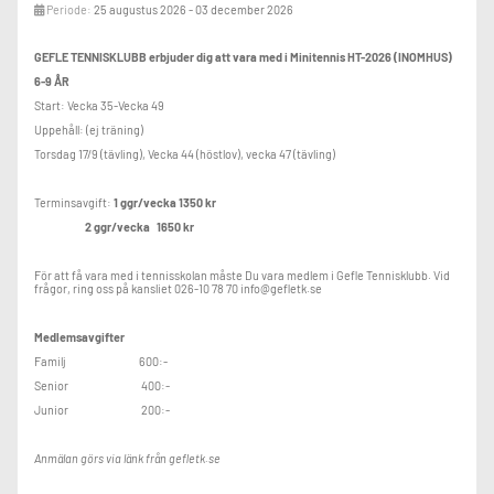
Periode:
25 augustus 2026 - 03 december 2026
Gefle Tennisklubb
GEFLE TENNISKLUBB
erbjuder dig att vara med i Minitennis HT-2026 (INOMHUS)
Tel:026-107870 Mail: info@gefletk.se
6-9 ÅR
Start: Vecka 35-Vecka 49
Uppehåll: (ej träning)
Torsdag 17/9 (tävling), Vecka 44 (höstlov), vecka 47 (tävling)
Terminsavgift:
1 ggr/vecka 1350 kr
2 ggr/vecka 1650 kr
För att få vara med i tennisskolan måste Du vara medlem i Gefle Tennisklubb. Vid
frågor, ring oss på kansliet 026-10 78 70 info@gefletk.se
Medlemsavgifter
Familj 600:-
Senior 400:-
Junior 200:-
Anmälan görs via länk från gefletk.se