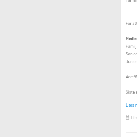
Termi
2 g
För at
Medle
Fa
Se
Ju
Anmäla
Sista 
Læs 
Frågor
Tilm
Finns 