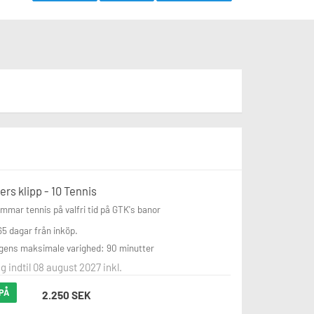
ders klipp - 10 Tennis
immar tennis på valfri tid på GTK's banor

365 dagar från inköp.
ngens maksimale varighed: 90 minutter
g indtil 08 august 2027 inkl.
PÅ
2.250 SEK