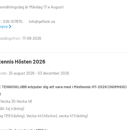
anmälningsdag är Måndag 17:e Augusti
r: 026-107870, info@gefletk.se
mere
följande dagar och tider att välja på:
eldingsfrist:
17-08-2026
: Kl: 17:10-17:50
tennis Hösten 2026
ag: Kl: 17.00-17.40 17.40-18.20 18.20-19.00
iode:
25 august 2026 - 03 december 2026
gärna 2 ggr/vecka för att utveckla sin tennis ännu mera!
E TENNISKLUBB
erbjuder dig att vara med i Minitennis HT-2026 (INOMHUS)
R
Tennisklubb
 Vecka 35-Vecka 49
6-107870 Mail: info@gefletk.se
ll: (ej träning)
g 17/9 (tävling), Vecka 44 (höstlov), vecka 47 (tävling)