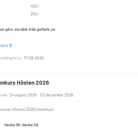
nior 400:-
nior 200:-
n görs via länk från gefletk.se
 anmälningsdag är Måndag 17:e Augusti
mere
eldingsfrist:
17-08-2026
r: 026-107870 info@gefletk.se
följande dagar och tider att välja på:
nkurs Hösten 2026
 kl 16-17,
kl 17-18
iode:
24 august 2026 - 03 december 2026
 kl 16-17
kurser Hösten 2026 (inomhus)
 kl 16-17, kl 17-18
t:
Vecka 35-Vecka 49
 kl 17-18