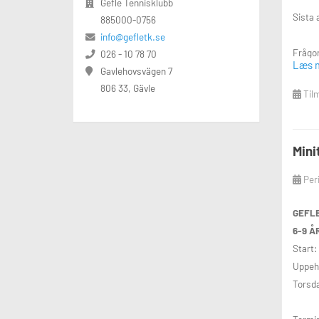
Gefle Tennisklubb
Sista 
885000-0756
info@gefletk.se
Frågo
026 - 10 78 70
Læs 
Gavlehovsvägen 7
Finns 
806 33, Gävle
Tilm
Tisdag
Mini
Torsd
Per
Spela 
GEFL
6-9 Å
Gefle 
Start:
Tel:02
Uppehå
Torsda