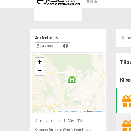
Gävle
Om Gefle TK
Kunne
FAVORIT
+
Tilb
−
Klipp
|
©
contributors ©
Leaflet
OpenStreetMap
CARTO
Varmt välkomna till Gävle TK!
Klubben förfogar över 7 inomhusbanor