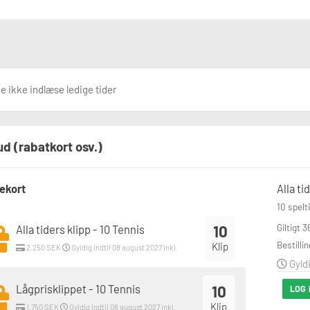
 ikke indlæse ledige tider
ud (rabatkort osv.)
ekort
Alla ti
10 spelt
10
Giltigt 
Alla tiders klipp - 10 Tennis
Bestilli
Klip
2.250 SEK
Gyldig indtil 08 august 2027 inkl.
Gyldi
Lågprisklippet - 10 Tennis
10
LOG 
Klip
1.750 SEK
Gyldig indtil 08 august 2027 inkl.