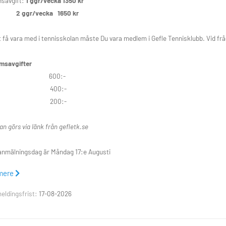
nsavgift:
1 ggr/vecka 1350 kr
gr/vecka 1650 kr
t få vara med i tennisskolan måste Du vara medlem i Gefle Tennisklubb. Vid frå
msavgifter
milj 600:-
nior 400:-
nior 200:-
n görs via länk från gefletk.se
anmälningsdag är Måndag 17:e Augusti
mere
: 026-107870, info@gefletk.se
eldingsfrist:
17-08-2026
följande dagar och tider att välja på: