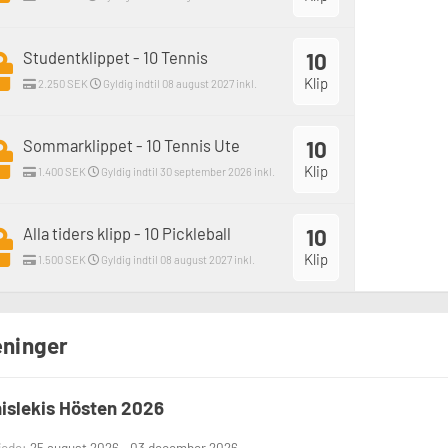
Studentklippet - 10 Tennis
10
Klip
2.250 SEK
Gyldig indtil 08 august 2027 inkl.
Sommarklippet - 10 Tennis Ute
10
Klip
1.400 SEK
Gyldig indtil 30 september 2026 inkl.
Alla tiders klipp - 10 Pickleball
10
Klip
1.500 SEK
Gyldig indtil 08 august 2027 inkl.
ninger
islekis Hösten 2026
iode:
25 august 2026 - 03 december 2026