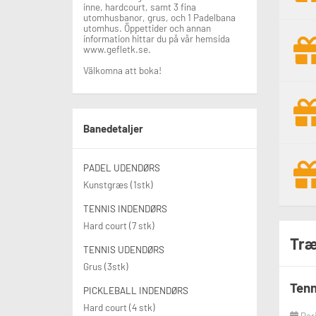
inne, hardcourt, samt 3 fina
utomhusbanor, grus, och 1 Padelbana
utomhus. Öppettider och annan
information hittar du på vår hemsida
www.gefletk.se.
Välkomna att boka!
Banedetaljer
PADEL UDENDØRS
Kunstgræs (1stk)
TENNIS INDENDØRS
Hard court (7 stk)
Træ
TENNIS UDENDØRS
Grus (3stk)
Tenn
PICKLEBALL INDENDØRS
Hard court (4 stk)
Per