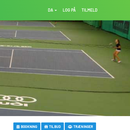
DA
LOG PÅ
TILMELD
BOOKNING
TILBUD
TRÆNINGER