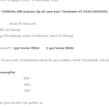
E TENNISKLUBB
erbjuder dig att vara med i Tennislekis HT-2026 (INOMHUS) 
t: Vecka 35-Vecka 49
ll: (ej träning)
g 17/9 (tävling), vecka 44 (höstlov), vecka 47 (tävling)
nsavgift:
1 ggr/vecka 1350kr
2 ggr/vecka 1650kr
t få vara med i tennisskolan måste Du vara medlem i Gefle Tennisklubb. Vid frå
msavgifter
milj 600:-
nior 400:-
nior 200:-
n görs via länk från gefletk.se