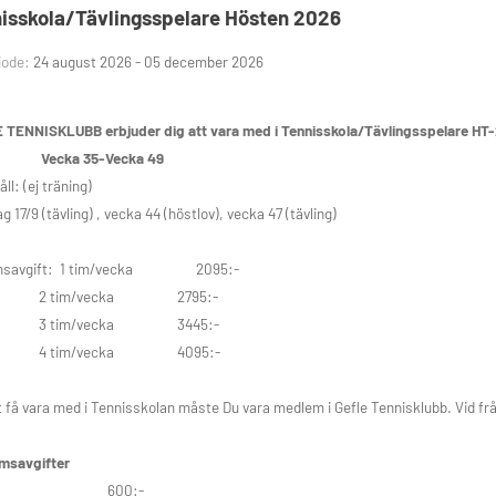
: kl 17:10-17:50
isskola/Tävlingsspelare Hösten 2026
g: kl 17.00-17.40, kl 17.40-18.20, kl 18.20-19.00
iode:
24 august 2026 - 05 december 2026
gärna 2 ggr/vecka för att utveckla sin tennis ännu mera!
 TENNISKLUBB erbjuder dig att vara med i Tennisskola/Tävlingsspelare HT
rt:
Vecka 35-Vecka 49
ll: (ej träning)
Tennisklubb
g 17/9 (tävling) , vecka 44 (höstlov), vecka 47 (tävling)
6-107870 Mail: info@gefletk.se
insavgift: 1 tim/vecka 2095:-
tim/vecka 2795:-
tim/vecka 3445:-
tim/vecka 4095:-
t få vara med i Tennisskolan måste Du vara medlem i Gefle Tennisklubb. Vid fråg
msavgifter
milj 600:-