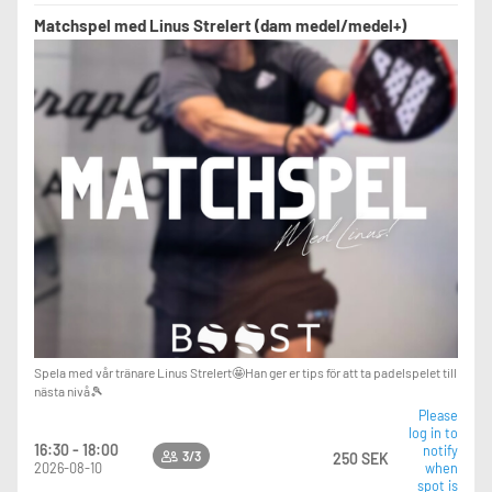
Matchspel med Linus Strelert (dam medel/medel+)
Spela med vår tränare Linus Strelert🤩Han ger er tips för att ta padelspelet till
nästa nivå🎾
Please
log in to
16:30 - 18:00
notify
3/3
250 SEK
2026-08-10
when
spot is