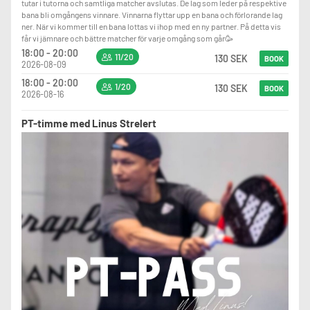
tutar i tutorna och samtliga matcher avslutas. De lag som leder på respektive
bana bli omgångens vinnare. Vinnarna flyttar upp en bana och förlorande lag
ner. När vi kommer till en bana lottas vi ihop med en ny partner. På detta vis
får vi jämnare och bättre matcher för varje omgång som går🥳
18:00 - 20:00
11/20
130 SEK
BOOK
2026-08-09
18:00 - 20:00
1/20
130 SEK
BOOK
2026-08-16
PT-timme med Linus Strelert