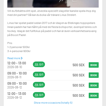
Vill du förbättra ditt spel, utveckla speciellt slag eller kanske spela ihop dig
med din partner? Då kan du boka vår tränare Linus Strelert.
Linus har spelat padel sedan 2017 och är idag en av Blekinges toppspelare.
Innan padeln har han hållit på med de flesta bollsporter, exempel tennis och
hockey. Idag är det fullfokus på padel och han är även verksamhetsansvarig
på Boost Padel.
Pris:
1-2 personer 500kr
3-4 personer 600kr
Read more
Linus är flexibel under dagtid med sina lektioner. Skulle du inte hitta dag/tid
12:00 - 13:00
som passar dig är du välkommen att höra av dig så kikar på något som
0/1
500 SEK
BOOK
2026-08-10
passar.
09:00 - 10:00
0/1
500 SEK
BOOK
2026-08-11
09:00 - 10:00
0/1
500 SEK
BOOK
2026-08-12
12:00 - 13:00
0/1
500 SEK
BOOK
2026-08-12
Show more occasions (totally 5)