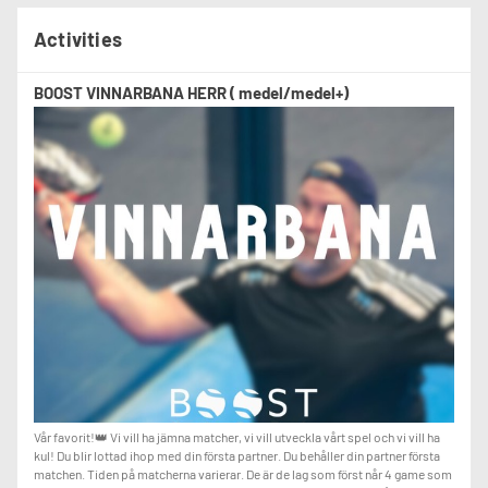
Activities
BOOST VINNARBANA HERR ( medel/medel+)
Vår favorit!👑 Vi vill ha jämna matcher, vi vill utveckla vårt spel och vi vill ha
kul! Du blir lottad ihop med din första partner. Du behåller din partner första
matchen. Tiden på matcherna varierar. De är de lag som först når 4 game som