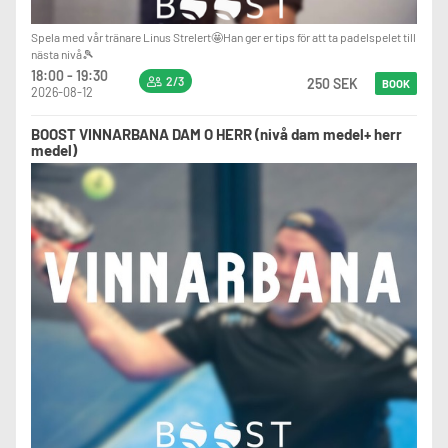
Spela med vår tränare Linus Strelert🤩Han ger er tips för att ta padelspelet till
nästa nivå🎾
18:00 - 19:30
2/3
250 SEK
BOOK
2026-08-12
BOOST VINNARBANA DAM O HERR (nivå dam medel+ herr
medel)