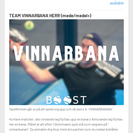
available
TEAM VINNARBANA HERR (mede/medel+)
Spelformen går ut på att spela sig upp och nå den s.k. VINNARBANAN!
Kortare matcher, där vinnande lag flyttas upp en bana o förlorande lag flyttas
ner en bana. Målet är att efter 1,5timmaers spel stå som segrare på ”
vinnarbanan”. Du anmäler dig ihop med din partner som du sedan behåller