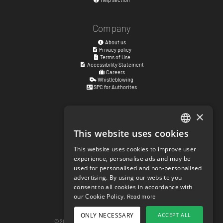
Company
About us
Privacy policy
Terms of Use
Accessibility Statement
Careers
Whistleblowing
SPC for Authorites
×
Visiting address
Kyrkogatan 17
This website uses cookies
ENGLISH
411 15
Göteborg
,
Sweden
This website uses cookies to improve user
SWEDISH
experience, personalise ads and may be
Social links
used for personalised and non-personalised
NORWEGIAN
facebook.com/matchisports
advertising. By using our website you
instagram.com/matchisports
consent to all cookies in accordance with
DANISH
MATCHi blog
our Cookie Policy.
Read more
FINNISH
Cookie Settings
ONLY NECESSARY
ACCEPT ALL
GERMAN
© 2026 matchi.se
version 20260807.685559c