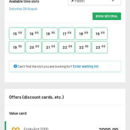
Padel
Available time slots
Saturday 08 August
BOOK SEVERAL
00
00
30
00
00
00
15
16
16
17
18
19
30
00
00
00
30
00
19
20
21
22
22
23
Can’t find the slot you are looking for?
Enter waiting list
Offers (discount cards, etc.)
Value card
2000.00
Friskvård 2000