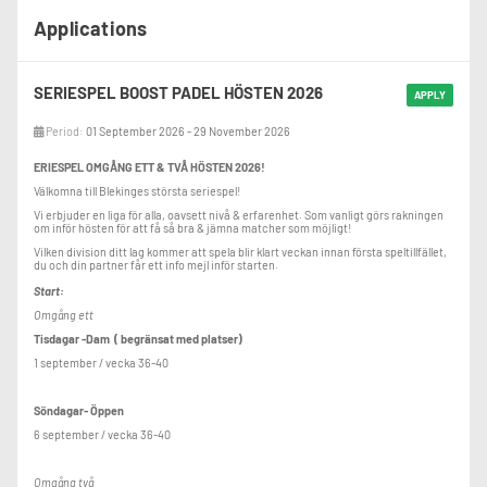
Applications
SERIESPEL BOOST PADEL HÖSTEN 2026
APPLY
Period:
01 September 2026 - 29 November 2026
ERIESPEL OMGÅNG ETT & TVÅ HÖSTEN 2026!
Välkomna till Blekinges största seriespel!
Vi erbjuder en liga för alla, oavsett nivå & erfarenhet. Som vanligt görs rakningen
om inför hösten för att få så bra & jämna matcher som möjligt!
Vilken division ditt lag kommer att spela blir klart veckan innan första speltillfället,
du och din partner får ett info mejl inför starten.
Start:
Omgång ett
Tisdagar -Dam ( begränsat med platser)
1 september / vecka 36-40
Söndagar- Öppen
6 september / vecka 36-40
Omgång två