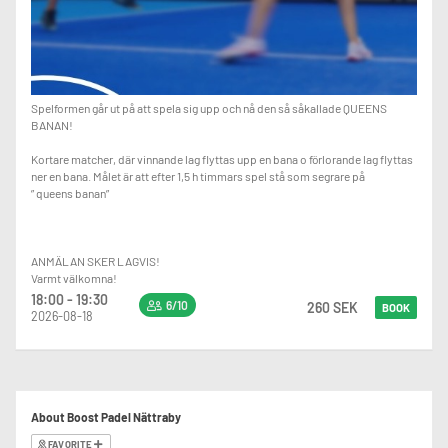
Spelformen går ut på att spela sig upp och nå den så såkallade QUEENS
BANAN!
Kortare matcher, där vinnande lag flyttas upp en bana o förlorande lag flyttas
ner en bana. Målet är att efter 1,5 h timmars spel stå som segrare på
” queens banan”
ANMÄLAN SKER LAGVIS!
Varmt välkomna!
18:00 - 19:30
6/10
260 SEK
BOOK
2026-08-18
About Boost Padel Nättraby
FAVORITE