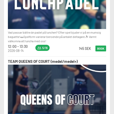
Vad passar bättre än padel på lunchen? Efter spel bjuder vi på en mumsig
baguette!🌯Spelform varierar beroende på antalet deltagare 🎾 Varmt
välkomna att luncha med oss!
12:00 - 13:30
5/16
145 SEK
BOOK
2026-08-14
TEAM QUEENS OF COURT (medel/medel+)