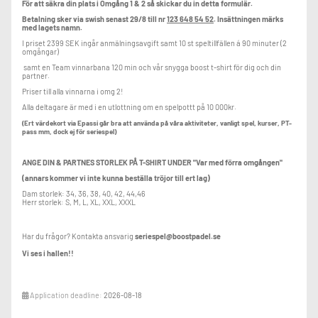
För att säkra din plats i Omgång 1 & 2 så skickar du in detta formulär.
Betalning sker via swish senast 29/8 till nr
123 648 54 52
. Insättningen märks
med lagets namn.
I priset 2399 SEK ingår anmälningsavgift samt 10 st speltillfällen á 90 minuter (2
omgångar)
samt en Team vinnarbana 120 min och vår snygga boost t-shirt för dig och din
partner.
Priser till alla vinnarna i omg 2!
Alla deltagare är med i en utlottning om en spelpottt på 10 000kr.
(Ert värdekort via Epassi går bra att använda på våra aktiviteter, vanligt spel, kurser, PT-
pass mm, dock ej för seriespel)
ANGE DIN & PARTNES STORLEK PÅ T-SHIRT UNDER "Var med förra omgången"
(annars kommer vi inte kunna beställa tröjor till ert lag)
Dam storlek: 34, 36, 38, 40, 42, 44,46
Herr storlek: S, M, L, XL, XXL, XXXL
Har du frågor? Kontakta ansvarig
seriespel@boostpadel.se
Vi ses i hallen!!
Application deadline:
2026-08-18