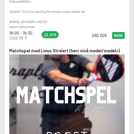
hela speltiden.
Speltid 1,5 h och samling 15 minuter innan utsatt tid.
ANMÄLAN SKER LAGVIS!
Varmt välkomna!
18:00 - 19:30
3/10
260 SEK
BOOK
2026-08-11
Matchspel med Linus Strelert (herr nivå medel/medel+)