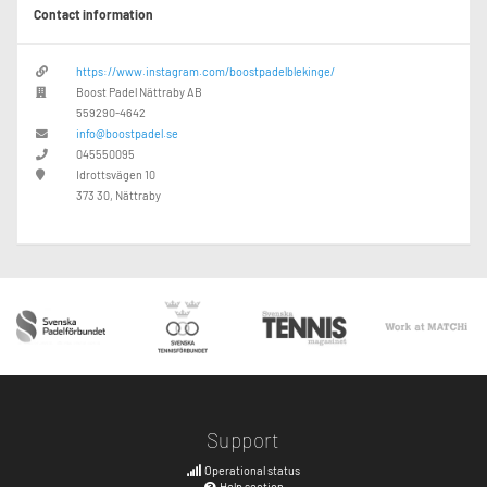
Contact information
https://www.instagram.com/boostpadelblekinge/
Boost Padel Nättraby AB
559290-4642
info@boostpadel.se
045550095
Idrottsvägen 10
373 30, Nättraby
Support
Operational status
Help section