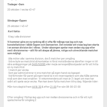
Tisdagar -Dam
20 oktober / vecka 43-47
Söndagar-Öppen
25 oktober / 43-47
Kort fakta:
· 6 lag i alla divisioner
Vi kommer göra en ny ranking då vi ofta får många nya lag och nya
konstellationer i både Öppen och Damserien. Det innebär att vissa lag kan starta
i en annan division än i våras . Under säsongen spelar man sedan sig upp eller
ned i divisionerna — allt för att skapa så jämna, roliga och utvecklande matcher
som möjligt.
· Alla möter alla i samma division, dvs 5 matcher per omgång
· Vid ev byte av matchtid så kontaktar ni först motståndarna därefter ringer ni till
våra anläggningar på
0455/50095
eller mejla seriespel@bostpadel.se för att hitta
en ny matchtid.
· 1 match per vecka.
· Som par administrerar ni era matcher på egen hand via ligaspel.
· Vid förhinder får paret på egen hand ta in en reservspelare som ska hålla samma
nivå som den man ersätter. Vi rekommendera att man är 3 i laget om man har
svårt att spela varje vecka. Man kan även flytta matchen till ny dag. följande tider:
Mån-tors dagtid fram
till 16:30
& efter
21:00
Fre-sön 08:00-23:00
Efter omgång 1 flyttas lag upp och ner mellan divisionerna och ni får ett nytt
spelschema för omgång 2