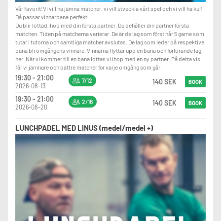
Vår favorit!Vi vill ha jämna matcher, vi vill utveckla vårt spel och vi vill ha kul!
Då passar vinnarbana perfekt.
Du blir lottad ihop med din första partner. Du behåller din partner första
matchen. Tiden på matcherna varierar. De är de lag som först når 5 game som
tutar i tutorna och samtliga matcher avslutas. De lag som leder på respektive
bana bli omgångens vinnare. Vinnarna flyttar upp en bana och förlorande lag
ner. När vi kommer till en bana lottas vi ihop med en ny partner. På detta vis
får vi jämnare och bättre matcher för varje omgång som går.
19:30 - 21:00
7/12
140 SEK
BOOK
2026-08-13
19:30 - 21:00
2/16
140 SEK
BOOK
2026-08-20
LUNCHPADEL MED LINUS (medel/medel +)