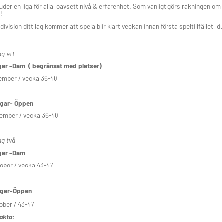
juder en liga för alla, oavsett nivå & erfarenhet. Som vanligt görs rakningen o
t!
division ditt lag kommer att spela blir klart veckan innan första speltillfället, d
g ett
gar -Dam ( begränsat med platser)
ember / vecka 36-40
gar- Öppen
ember / vecka 36-40
g två
gar -Dam
ober / vecka 43-47
gar-Öppen
ober / 43-47
fakta: