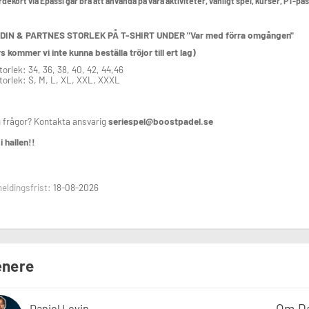
rdekort via Epassi går bra att använda på våra aktiviteter, vanligt spel, kurser, PT-pa
DIN & PARTNES STORLEK PÅ T-SHIRT UNDER "Var med förra omgången"
s kommer vi inte kunna beställa tröjor till ert lag)
orlek: 34, 36, 38, 40, 42, 44,46
torlek: S, M, L, XL, XXL, XXXL
 frågor? Kontakta ansvarig
seriespel@boostpadel.se
i hallen!!
eldingsfrist:
18-08-2026
nere
Om Da
Daniel Levin