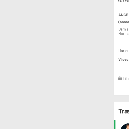
(Ert vä
ANGE 
(annar
Dam st
Herr s
Har du
Vi ses 
Tilm
Træ