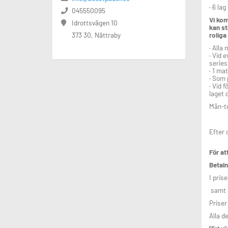
· 6 lag
045550095
Vi kom
Idrottsvägen 10
kan st
roliga
373 30, Nättraby
· Alla
· Vid 
series
· 1 ma
· Som 
· Vid 
laget 
Mån-t
Efter 
För at
Betaln
I pris
samt e
Priser 
Alla d