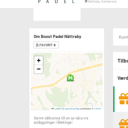
Nättraby, Karlskrona
Om Boost Padel Nättraby
Kunne
FAVORIT
+
Tilb
−
Værd
|
©
contributors ©
Leaflet
OpenStreetMap
CARTO
Varmt välkomna till en av våra tre
anläggningar i Blekinge!