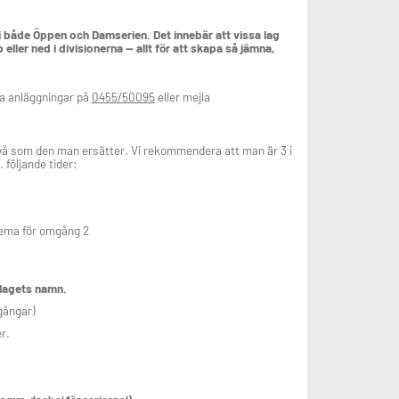
i både Öppen och Damserien. Det innebär att vissa lag
eller ned i divisionerna — allt för att skapa så jämna,
åra anläggningar på
0455/50095
eller mejla
ivå som den man ersätter. Vi rekommendera att man är 3 i
 följande tider:
chema för omgång 2
 lagets namn.
gångar)
r.