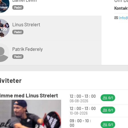
Kontak
Padel
info
Linus Strelert
Padel
Patrik Federely
Padel
iviteter
imme med Linus Strelert
12 : 00 - 13 : 00
0/1
06-08-2026
12 : 00 - 13 : 00
0/1
10-08-2026
09 : 00 - 10 :
0/1
00