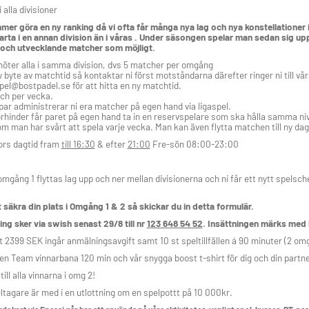
 i alla divisioner
mer göra en ny ranking då vi ofta får många nya lag och nya konstellationer 
arta i en annan division än i våras . Under säsongen spelar man sedan sig upp 
 och utvecklande matcher som möjligt.
 möter alla i samma division, dvs 5 matcher per omgång
ev byte av matchtid så kontaktar ni först motståndarna därefter ringer ni till v
pel@bostpadel.se för att hitta en ny matchtid.
tch per vecka.
par administrerar ni era matcher på egen hand via ligaspel.
förhinder får paret på egen hand ta in en reservspelare som ska hålla samma n
om man har svårt att spela varje vecka. Man kan även flytta matchen till ny dag.
ors dagtid fram
till 16:30
& efter
21:00
Fre-sön 08:00-23:00
omgång 1 flyttas lag upp och ner mellan divisionerna och ni får ett nytt spels
t säkra din plats i Omgång 1 & 2 så skickar du in detta formulär.
ing sker via swish senast 29/8 till nr
123 648 54 52
. Insättningen märks med
et 2399 SEK ingår anmälningsavgift samt 10 st speltillfällen á 90 minuter (2 om
n Team vinnarbana 120 min och vår snygga boost t-shirt för dig och din partne
till alla vinnarna i omg 2!
eltagare är med i en utlottning om en spelpottt på 10 000kr.