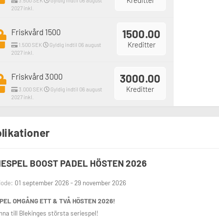
Kreditter
3.500 SEK
Gyldig indtil 06 august
2027 inkl.
Friskvård 1500
1500.00
Kreditter
1.500 SEK
Gyldig indtil 06 august
2027 inkl.
Friskvård 3000
3000.00
Kreditter
3.000 SEK
Gyldig indtil 06 august
2027 inkl.
likationer
IESPEL BOOST PADEL HÖSTEN 2026
iode:
01 september 2026 - 29 november 2026
PEL OMGÅNG ETT & TVÅ HÖSTEN 2026!
na till Blekinges största seriespel!