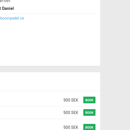
t Daniel
@boostpadel.se
500 SEK
BOOK
500 SEK
BOOK
500 SEK
BOOK