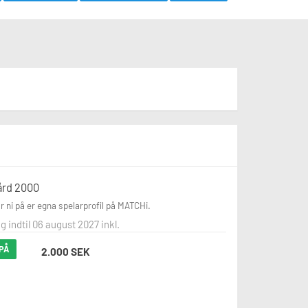
ård 2000
år ni på er egna spelarprofil på MATCHi.
g indtil 06 august 2027 inkl.
PÅ
2.000 SEK