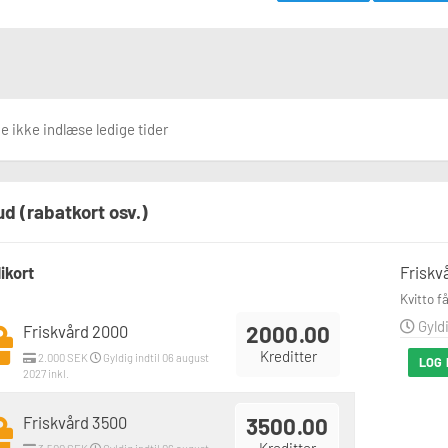
 ikke indlæse ledige tider
ud (rabatkort osv.)
ikort
Friskv
Kvitto f
Gyldi
2000.00
Friskvård 2000
Kreditter
2.000 SEK
Gyldig indtil 06 august
LOG 
2027 inkl.
Friskvård 3500
3500.00