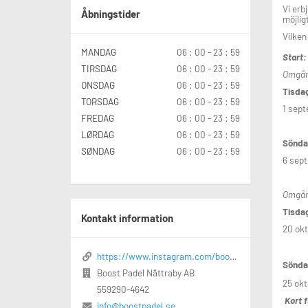
Vi erb
Åbningstider
möjlig
Vilken 
MANDAG
06 : 00 - 23 : 59
Start:
TIRSDAG
06 : 00 - 23 : 59
Omgån
ONSDAG
06 : 00 - 23 : 59
Tisda
TORSDAG
06 : 00 - 23 : 59
1 sept
FREDAG
06 : 00 - 23 : 59
LØRDAG
06 : 00 - 23 : 59
Sönda
SØNDAG
06 : 00 - 23 : 59
6 sept
Omgån
Tisda
Kontakt information
20 okt
https://www.instagram.com/boostpadelblekinge/
Sönda
Boost Padel Nättraby AB
25 okt
559290-4642
Kort 
info@boostpadel.se