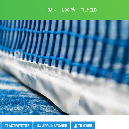
DA
LOG PÅ
TILMELD
AKTIVITETER
APPLIKATIONER
TRÆNER