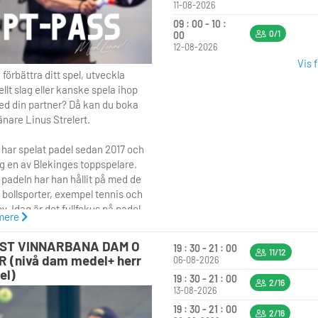
11-08-2026
09 : 00 - 10 :
0/1
00
12-08-2026
Vis 
u förbättra ditt spel, utveckla
llt slag eller kanske spela ihop
ed din partner? Då kan du boka
änare Linus Strelert.
 har spelat padel sedan 2017 och
ag en av Blekinges toppspelare.
 padeln har han hållit på med de
a bollsporter, exempel tennis och
. Idag är det fullfokus på padel
mere
an är även verksamhetsansvarig
ost Padel.
ST VINNARBANA DAM O
19 : 30 - 21 : 00
11/12
 (nivå dam medel+ herr
06-08-2026
el)
19 : 30 - 21 : 00
ersoner 500kr
2/16
13-08-2026
ersoner 600kr
19 : 30 - 21 : 00
2/16