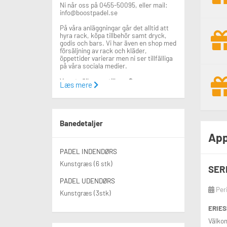
Ni når oss på 0455-50095, eller mail:
info@boostpadel.se
På våra anläggningar går det alltid att
hyra rack, köpa tillbehör samt dryck,
godis och bars. Vi har även en shop med
försäljning av rack och kläder,
öppettider varierar men ni ser tillfälliga
på våra sociala medier.
Varmt välkomna till oss🎾
Læs mere
Följ oss gärna på sociala medier för
senaste uppdateringarna!
@boostpadelblekinge
Banedetaljer
App
PADEL INDENDØRS
Kunstgræs (6 stk)
SER
PADEL UDENDØRS
Per
Kunstgræs (3stk)
ERIES
Välkom