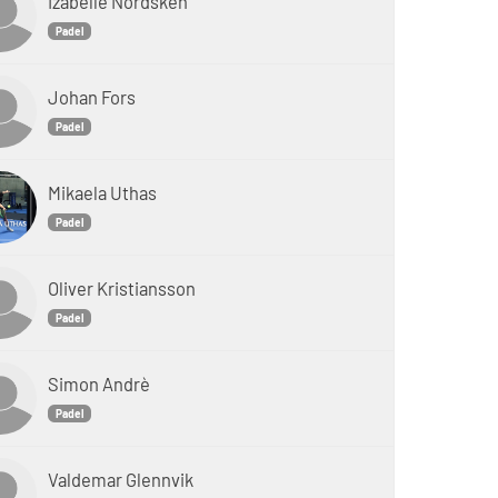
Izabelle Nordsken
Padel
Johan Fors
Padel
Mikaela Uthas
Padel
Oliver Kristiansson
Padel
Simon Andrè
Padel
Valdemar Glennvik