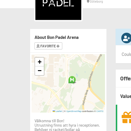
Göteborg
About Bon Padel Arena
FAVORITE
Could
+
−
Offe
Valu
|
©
contributors ©
Leaflet
OpenStreetMap
CARTO
Välkomna till Bon!
Utrustning finns att hyra i receptionen.
Behöver ni racket/bollar på