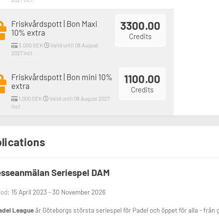
Friskvårdspott | Bon Maxi
3300.00
10% extra
Credits
3,000 SEK
Valid until 08 August
2027 incl.
Friskvårdspott | Bon mini 10%
1100.00
extra
Credits
1,000 SEK
Valid until 08 August 2027
incl.
lications
esseanmälan Seriespel DAM
iod:
15 April 2023 - 30 November 2026
adel League
är Göteborgs största seriespel för Padel och öppet för alla - från g