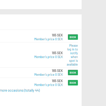
165 SEK
BOOK
Member’s price 0 SEK
Please
log in to
165 SEK
notify
Member’s price 0 SEK
when
spot is
available
165 SEK
BOOK
Member’s price 0 SEK
165 SEK
BOOK
Member’s price 0 SEK
ore occasions (totally 44)