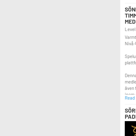
även 
SÖN
inom 
TIM
blir m
MED
Level:
Varmt
Varmt
Nivå 
Spelu
platt
Denna 
medle
även 
inom 
Read
blir m
SÖR
PAD