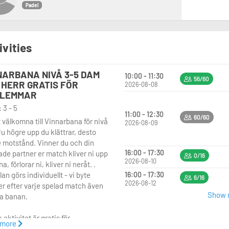
Padel
ivities
NARBANA NIVÅ 3-5 DAM
10:00 - 11:30
56/60
 HERR GRATIS FÖR
2026-08-08
LEMMAR
 3 - 5
11:00 - 12:30
60/60
 välkomna till Vinnarbana för nivå
2026-08-09
u högre upp du klättrar, desto
e motstånd. Vinner du och din
16:00 - 17:30
lade partner er match kliver ni upp
0/16
2026-08-10
a, förlorar ni, kliver ni neråt. .
n görs individuellt - vi byte
16:00 - 17:30
6/16
2026-08-12
er efter varje spelad match även
Show m
a banan.
aktivitet är gratis för
 more
mmar, Avbokningsregeln gäller