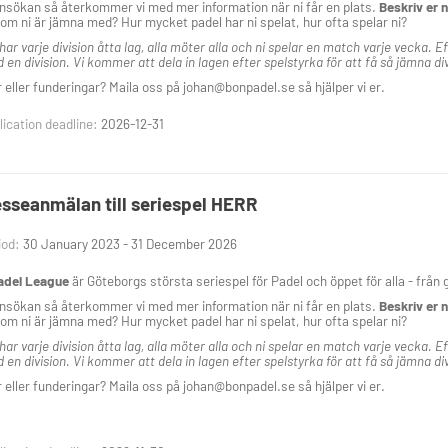
 ansökan så återkommer vi med mer information när ni får en plats.
Beskriv er 
som ni är jämna med? Hur mycket padel har ni spelat, hur ofta spelar ni?
n har varje division åtta lag, alla möter alla och ni spelar en match varje vecka. 
d en division. Vi kommer att dela in lagen efter spelstyrka för att få så jämna d
 eller funderingar? Maila oss på johan@bonpadel.se så hjälper vi er.
ication deadline:
2026-12-31
esseanmälan till seriespel HERR
iod:
30 January 2023 - 31 December 2026
adel League
är Göteborgs största seriespel för Padel och öppet för alla - från g
 ansökan så återkommer vi med mer information när ni får en plats.
Beskriv er 
som ni är jämna med? Hur mycket padel har ni spelat, hur ofta spelar ni?
n har varje division åtta lag, alla möter alla och ni spelar en match varje vecka. 
d en division. Vi kommer att dela in lagen efter spelstyrka för att få så jämna d
 eller funderingar? Maila oss på johan@bonpadel.se så hjälper vi er.