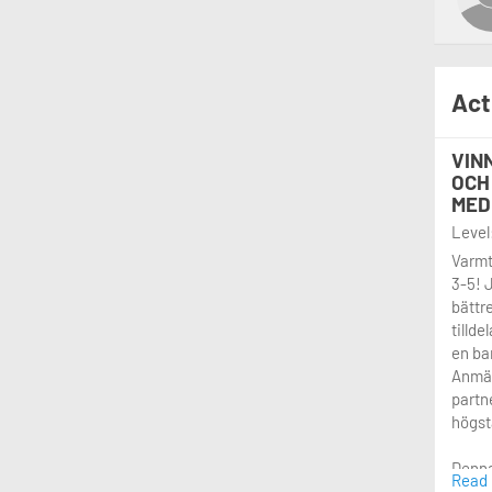
Act
VIN
OCH
MED
Level:
Varmt
3-5! J
bättr
tillde
en ban
Anmäla
partn
högst
Denna 
Read
medle