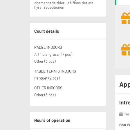
obemannade tider - så finns det att
hyra i receptionen
Court details
PADEL INDOORS
Artificial grass (17 pcs)
Other (3 pcs)
TABLE TENNIS INDOORS
Parquet (2 pcs)
App
OTHER INDOORS
Other (3 pcs)
Intr
Per
Hours of operation
Bon P