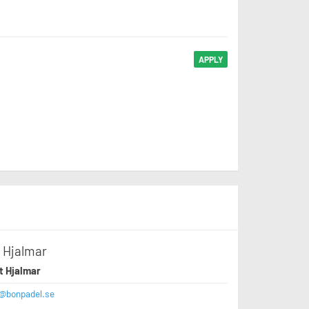
APPLY
 Hjalmar
t Hjalmar
n@bonpadel.se