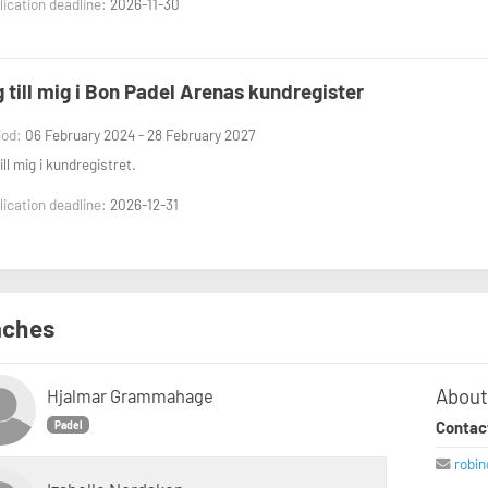
ication deadline:
2026-11-30
 till mig i Bon Padel Arenas kundregister
iod:
06 February 2024 - 28 February 2027
ill mig i kundregistret.
ication deadline:
2026-12-31
ches
About
Hjalmar Grammahage
Contac
Padel
robi