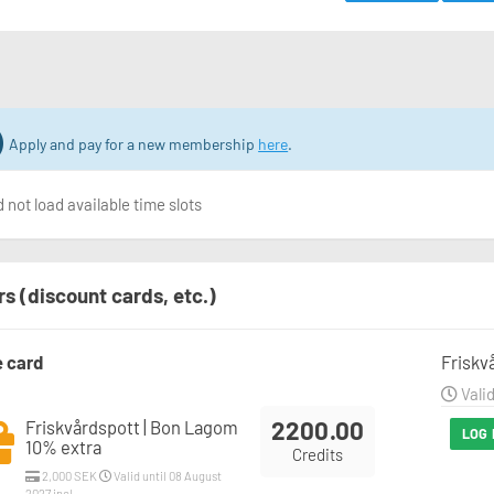
Apply and pay for a new membership
here
.
 not load available time slots
rs (discount cards, etc.)
e card
Friskv
Valid
2200.00
Friskvårdspott | Bon Lagom
LOG 
10% extra
Credits
2,000 SEK
Valid until 08 August
2027 incl.