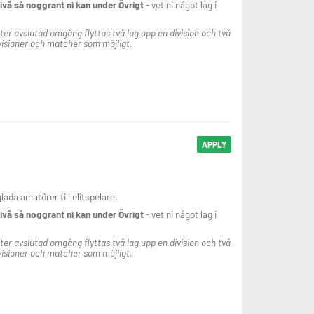
nivå så noggrant ni kan under Övrigt
- vet ni något lag i
Efter avslutad omgång flyttas två lag upp en division och två
ivisioner och matcher som möjligt.
APPLY
lada amatörer till elitspelare.
nivå så noggrant ni kan under Övrigt
- vet ni något lag i
Efter avslutad omgång flyttas två lag upp en division och två
ivisioner och matcher som möjligt.