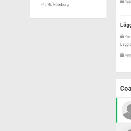
Appl
418 78, Göteborg
Lägg
Per
Lägg t
Appl
Coa