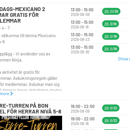
för medlemmar. Avbokar man sig
DAGS-MEXICANO 2
13:00 - 15:00
4 timmar innan aktiviteten startar
21/36
MAR GRATIS FÖR
2026-08-09
an debiterad fullt pris.
LEMMAR
13:00 - 15:00
3/36
2026-08-16
 4 - 7
 välkomna!
13:00 - 15:00
 välkomna till denna Mexicano
2/36
2026-08-23
4-6
13:00 - 15:00
2/36
2026-08-30
pplägg - Vi använder oss av
Show m
formen Ninja.
aktivitet är gratis för
mmar, Avbokningsregeln gäller
för medlemmar. Avbokar man sig
4 timmar innan aktiviteten startar
 more
an debiterad fullt pris.
RE-TURREN PÅ BON
19:00 - 22:00
0/32
EL FÖR HERRAR NIVÅ 5-8
2026-08-09
19:00 - 22:00
0/32
2026-08-16