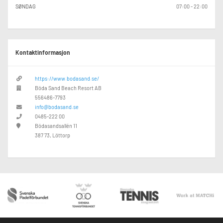
SØNDAG
07:00 - 22:00
Kontaktinformasjon
https://www.bodasand.se/
Böda Sand Beach Resort AB
556486-7793
info@bodasand.se
0485-222 00
Bödasandsallén 11
387 73, Löttorp