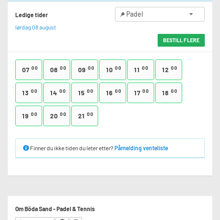
Padel
Ledige tider
lørdag 08 august
BESTILL FLERE
00
00
00
00
00
00
07
08
09
10
11
12
00
00
00
00
00
00
13
14
15
16
17
18
00
00
00
19
20
21
Finner du ikke tiden du leter etter?
Påmelding venteliste
Om Böda Sand - Padel & Tennis