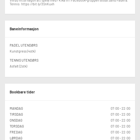
Vill du hitta någon att spela med? Kika in i Facebook-gruppen Böda Sand Padel &
Tennis: https://bit.ly/3SnKuxh
Baneinformasjon
PADEL UTENDØRS
Kunstgress (4stk)
TENNIS UTENDØRS
Asfalt (2stk)
Bookbare tider
MANDAG
07:00 - 22:00
TIRSDAG
07:00 - 22:00
ONSDAG
07:00 - 22:00
TORSDAG
07:00 - 22:00
FREDAG
07:00 - 22:00
LØRDAG
07:00 - 22:00