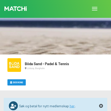
Bytt
navigasjon
Böda Sand - Padel & Tennis
Löttorp, Borgholm
BOOKING
Søk og betal for nytt medlemskap
her
.