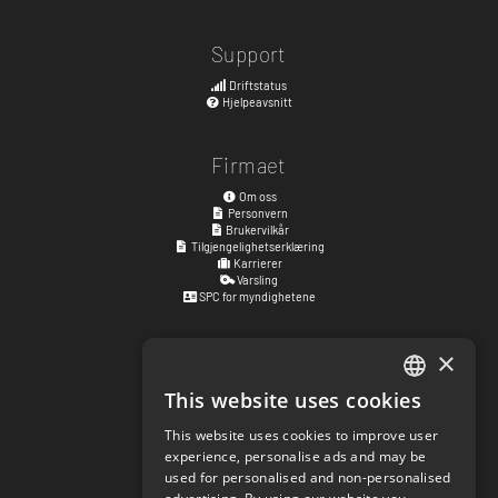
Support
Driftstatus
Hjelpeavsnitt
Firmaet
Om oss
Personvern
Brukervilkår
Tilgjengelighetserklæring
Karrierer
Varsling
SPC for myndighetene
×
Besøksadresse
Kyrkogatan 17
This website uses cookies
ENGLISH
411 15
Göteborg
,
Sverige
This website uses cookies to improve user
SWEDISH
experience, personalise ads and may be
Sosiale lenker
used for personalised and non-personalised
NORWEGIAN
facebook.com/matchisports