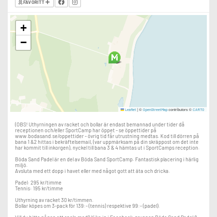
FAVORITT
+
−
|
©
contributors ©
Leaflet
OpenStreetMap
CARTO
(OBS! Uthyrningen av racket och bollar är endast bemannad under tider då
receptionen och/eller SportCamp har öppet - se öppettider på
www.bodasand.se/oppettider - övrig tid får utrustning medtas. Kod till dörren på
bana 1 &2 hittas i bekräftelsemail, (var uppmärksam på din skräppost om det inte
har kommit till inkorgen), nyckel till bana 3 & 4 hämtas ut i SportCamps reception.
Böda Sand Padel är en del av Böda Sand SportCamp. Fantastisk placering i härlig
miljö.
Avsluta med ett dopp i havet eller med något gott att äta och dricka.
Padel: 295 kr/timme
Tennis: 195 kr/timme
Uthyrning av racket 30 kr/timmen.
Bollar köpes om 3-pack för 139:- (tennis) respektive 99:- (padel).