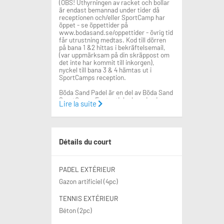
(OBS! Uthyrningen av racket och bollar
är endast bemannad under tider då
receptionen och/eller SportCamp har
öppet - se öppettider på
www.bodasand.se/oppettider - övrig tid
får utrustning medtas. Kod till dörren
på bana 1 &2 hittas i bekräftelsemail,
(var uppmärksam på din skräppost om
det inte har kommit till inkorgen),
nyckel till bana 3 & 4 hämtas ut i
SportCamps reception.
Böda Sand Padel är en del av Böda Sand
SportCamp. Fantastisk placering i
Lire la suite
härlig miljö.
Avsluta med ett dopp i havet eller med
något gott att äta och dricka.
Padel: 295 kr/timme
Détails du court
Tennis: 195 kr/timme
Uthyrning av racket 30 kr/timmen.
Bollar köpes om 3-pack för 139:-
PADEL EXTÉRIEUR
(tennis) respektive 99:- (padel).
Gazon artificiel (4pc)
Vill du hitta någon att spela med? Kika
in i Facebook-gruppen Böda Sand Padel
TENNIS EXTÉRIEUR
& Tennis: https://bit.ly/3SnKuxh
Béton (2pc)