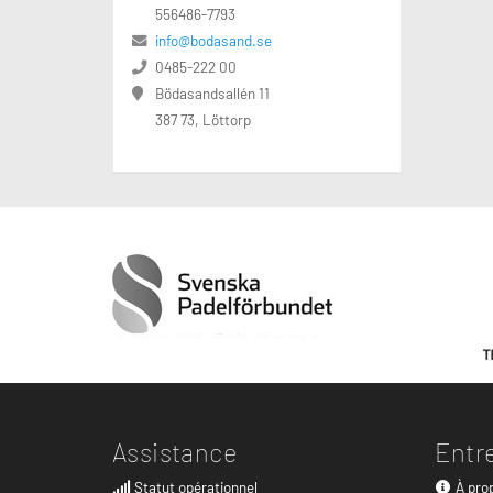
556486-7793
info@bodasand.se
0485-222 00
Bödasandsallén 11
387 73, Löttorp
Assistance
Entr
Statut opérationnel
À pro