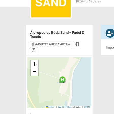
Löttorp, Borgholm
À propos de Böda Sand - Padel &
Tennis
AJOUTER AUX FAVORIS
Impo
+
−
|
©
contributors ©
Leaflet
OpenStreetMap
CARTO