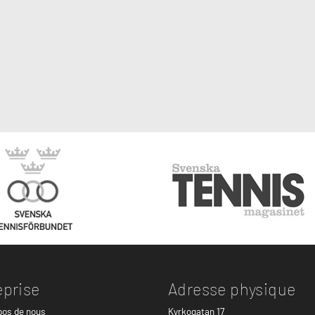
eprise
Adresse physique
pos de nous
Kyrkogatan 17