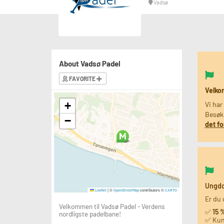
Vadsø
About Vadsø Padel
FAVORITE
Velko
+
Vi har 
Besøk
−
det fo
Ungdo
|
©
contributors ©
Leaflet
OpenStreetMap
CARTO
Er du 
Velkommen til Vadsø Padel - Verdens
✅
15 
nordligste padelbane!
✅ Ku