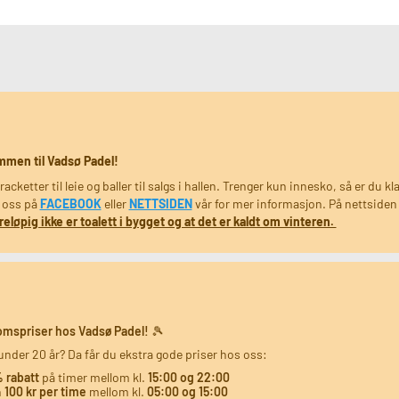
mmen til Vadsø Padel!
racketter til leie og baller til salgs i hallen. Trenger kun innesko, så er du kla
 oss på
FACEBOOK
eller
NETTSIDEN
vår for mer informasjon. På nettsiden 
reløpig ikke er toalett i bygget og at det er kaldt om vinteren.
mspriser hos Vadsø Padel!
🎾
under 20 år? Da får du ekstra gode priser hos oss:
% rabatt
på timer mellom kl.
15:00 og 22:00
n
100 kr per time
mellom kl.
05:00 og 15:00