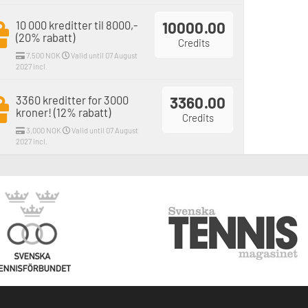
10 000 kreditter til 8000,-
10000.00
(20% rabatt)
Credits
7,500 NOK
Valid until 07 August
2027 incl.
3360 kreditter for 3000
3360.00
kroner! (12% rabatt)
Credits
3,000 NOK
Valid until 07 August
2027 incl.