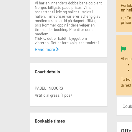
Vi har en innendørs dobbelbane og blant
Perfek
Norges billigste padelpriser. Vi har
en hel
racketter til leie og baller til salgs i
hallen. Timepriser varierer avhengig av
👉 Ta
medlemskap og tid på døgnet. Riktig
priser
pris kommer opp når dere velger en
time under booking. Rabatter som
medlem.
MERK: det er kaldt i bygget om
vinteren. Det er foreløpig ikke toalett i
bygget.
Read more
Ta kontakt dersom du ønsker å booke
Vi øns
faste timer eller om du ønsker å inngå
en avtale for din bedrift.
Court details
Ta ko
direkt
PADEL INDOORS
Artificial grass (1 pcs)
Could
Bookable times
Offe