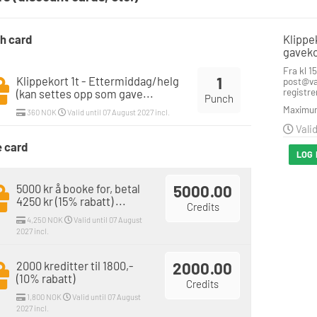
h card
Klippe
gaveko
Fra kl 1
1
Klippekort 1t - Ettermiddag/helg
post@va
registre
(kan settes opp som gave...
Punch
Maximum
360 NOK
Valid until 07 August 2027 incl.
Valid
e card
LOG 
5000 kr å booke for, betal
5000.00
4250 kr (15% rabatt) ...
Credits
4,250 NOK
Valid until 07 August
2027 incl.
2000 kreditter til 1800,-
2000.00
(10% rabatt)
Credits
1,800 NOK
Valid until 07 August
2027 incl.