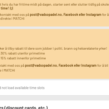
t hvis du har fritime midt på dagen, starter sent eller slutter tidlig på skol
 time!
🙌
 kontakt med oss på
post@vadsopadel.no, Facebook eller Instagram
for å
 direkte i MATCHi
ker å tilby rabatt til dere som jobber i politi, brann og helserelaterte yrker!
30% rabatt utenfor primetime
15% rabatt innenfor primetime
ntakt med oss på
post@vadsopadel.no, Facebook eller Instagram
for å bli
e i MATCHi
 not load available time slots
rs (discount cards, etc.)