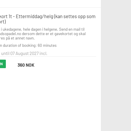
kort 1t - Ettermiddag/helg (kan settes opp som
rt)
5 i ukedagene, hele dagen i helgene. Send en mail til 
dsopadel.no dersom dette er et gavekortet og skal 
res på et annet navn.
 duration of booking: 60 minutes
 until 07 August 2027 incl.
IN
360 NOK