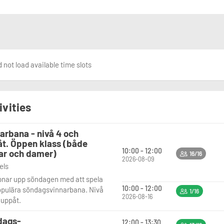
 not load available time slots
ivities
arbana - nivå 4 och
t. Öppen klass (både
10:00 - 12:00
ar och damer)
16/16
2026-08-09
vels
pnar upp söndagen med att spela
10:00 - 12:00
opulära söndagsvinnarbana. Nivå
1/16
2026-08-16
 uppåt.
dags-
12:00 - 13:30