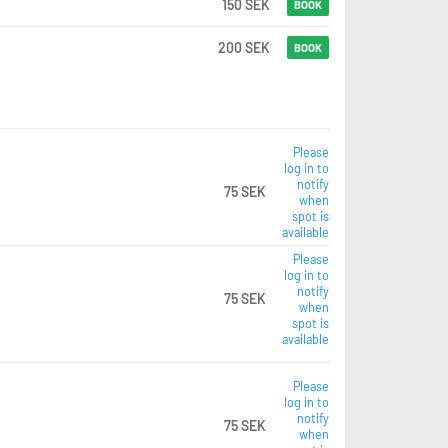
150 SEK
BOOK
200 SEK
BOOK
Please
log in to
notify
75 SEK
when
spot is
available
Please
log in to
notify
75 SEK
when
spot is
available
Please
log in to
notify
75 SEK
when