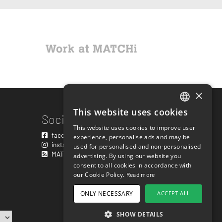
×
This website uses cookies
ENGLISH
Social links
This website uses cookies to improve user
SWEDISH
facebook.com/matchisports
experience, personalise ads and may be
instagram.com/matchisports
used for personalised and non-personalised
NORWEGIAN
MATCHi blog
advertising. By using our website you
consent to all cookies in accordance with
DANISH
our Cookie Policy.
Read more
FINNISH
ONLY NECESSARY
ACCEPT ALL
GERMAN
SHOW DETAILS
CROATIAN