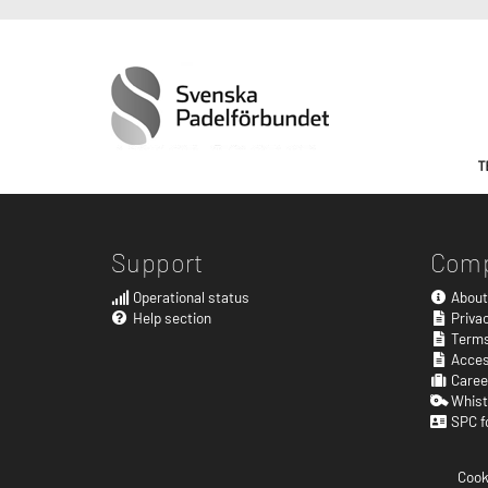
Support
Com
Operational status
About
Help section
Privac
Terms
Acces
Caree
Whist
SPC f
Cook