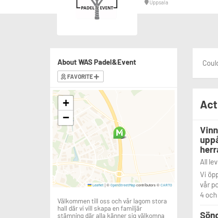
Uppsala
About WAS Padel&Event
Could
FAVORITE
+
Act
−
Vinn
uppå
herr
All le
Vi öp
vår p
|
©
contributors ©
Leaflet
OpenStreetMap
CARTO
4 och
Välkommen till oss och vår lagom stora
hall där vi vill skapa en familjär
Sön
stämning där alla känner sig välkomna