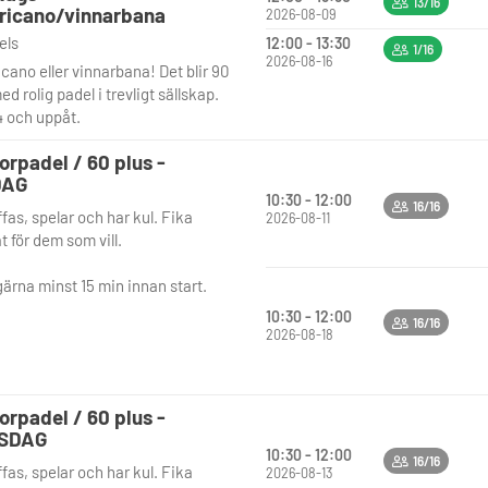
13/16
ricano/vinnarbana
2026-08-09
vels
12:00 - 13:30
1/16
2026-08-16
cano eller vinnarbana! Det blir 90
d rolig padel i trevligt sällskap.
4 och uppåt.
orpadel / 60 plus -
DAG
10:30 - 12:00
16/16
ffas, spelar och har kul. Fika
2026-08-11
t för dem som vill.
ärna minst 15 min innan start.
10:30 - 12:00
16/16
2026-08-18
orpadel / 60 plus -
SDAG
10:30 - 12:00
16/16
ffas, spelar och har kul. Fika
2026-08-13