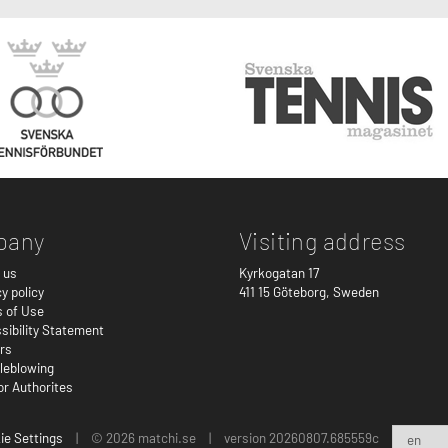
pany
Visiting address
 us
Kyrkogatan 17
y policy
411 15
Göteborg
,
Sweden
 of Use
sibility Statement
rs
leblowing
or Authorites
ie Settings
|
© 2026 matchi.se
|
version 20260807.685559c