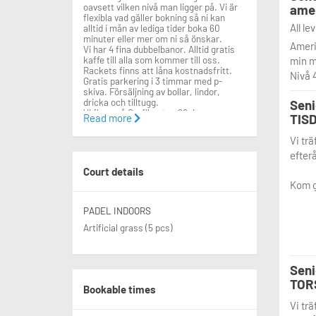
oavsett vilken nivå man ligger på. Vi är
ame
flexibla vad gäller bokning så ni kan
All le
alltid i mån av lediga tider boka 60
minuter eller mer om ni så önskar.
Ameri
Vi har 4 fina dubbelbanor. Alltid gratis
kaffe till alla som kommer till oss.
min me
Rackets finns att låna kostnadsfritt.
Nivå 
Gratis parkering i 3 timmar med p-
skiva. Försäljning av bollar, lindor,
dricka och tilltugg.
Seni
Vi finns på Grafikgatan 26, i samma
TIS
Read more
byggnad som WAP tidigare hade sin
verksamhet. Entrén ligger ca 60 meter
Vi trä
till vänster om WAP:s tidigare entré.
efterå
Vi är from November 2024 anslutna till
E-PASSI som leverantör av friskvård.
Court details
Kom g
PADEL INDOORS
Artificial grass (5 pcs)
Seni
TOR
Bookable times
Vi trä