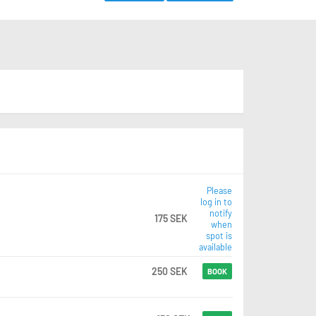
Please
log in to
notify
175 SEK
when
spot is
available
250 SEK
BOOK