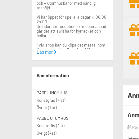
och 4 utomhusbanor med oändlig
takhöjd.
Vi har öppet för spel alla dagar kl 06.00-
24.00.
De tider när receptionen är obemannad
går det att swisha för hyrracket och
bollar.
I vår shop kan du köpa det mesta inom
Padel; racket, bollar, skor, kläder m.m.
Läs mer
I receptionen hittar ni också racket att
hyra (kostar 30 kr), och fräscha
omklädningsrum/duschar.
Alla kan snabbt lära sig spela Padel och
Baninformation
våra padelkurser är mycket populära.
Våra utbildade tränare finns på plats
under hela säsongen.
Vi arrangerar också aktiviteter för både
PADEL INOMHUS
Anm
barn & vuxna (träningar, americanos,
Konstgräs (4 st)
turneringar mm).
Övrigt (1 st)
Gratis parkering (p-skiva) finner ni i
Anmä
anslutning till anläggningen.
PADEL UTOMHUS
Parkering hänvisas till 3-timmar fri
parkering vid entrén till galoppfältet, 1
Konstgräs (4st)
Per
min promenad från hallen.
Övrigt (4st)
OBS! Sök på "Täby Park" på GPS.
Intre