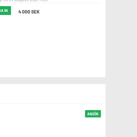
A IN
4 000 SEK
ANSÖK