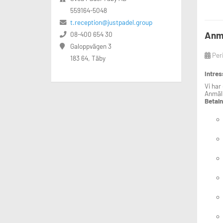
559164-5048
t.reception@justpadel.group
Anmä
08-400 654 30
Galoppvägen 3
Per
183 64, Täby
Intre
Vi har
Anmäl 
Betaln