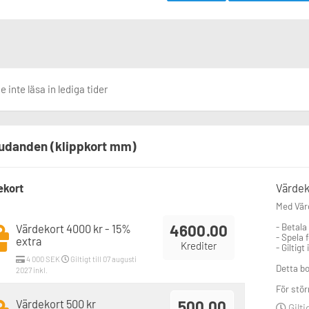
 inte läsa in lediga tider
udanden (klippkort mm)
ekort
Värdek
Med Värd
4600.00
- Betala
Värdekort 4000 kr - 15%
- Spela f
extra
Krediter
- Giltigt
4 000 SEK
Giltigt till 07 augusti
Detta bo
2027 inkl.
För stör
Värdekort 500 kr
500.00
Gilti