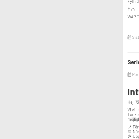
Fyll i
Mvh,
WAP T
Sis
Seri
Per
In
Hej! 
Vi vill
Tanken
möjlig
📍 För
📅 När
🎾 Upp