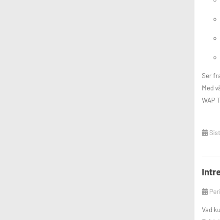
Ser fr
Med vä
WAP T
Sis
Intr
Per
Vad ku