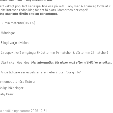
 ett väldigt populärt seriespel hos oss på WAP Täby med 40 damlag fördelat i 5 o
ditt intresse redan idag för att få plats i damernas seriespel!
ing sker inte förrän ditt lag blir antaget.
60min matchtid(Div 1-5)
Måndagar
8 lag i varje division
2 respektive 3 omgångar (Hösttermin 14 matcher & Vårtermin 21 matcher)
Start sker löpandes.
Mer information får ni per mail efter ni fyllt i er ansökan.
Ange tidigare seriespels erfarenheter i rutan "övrig info"
am emot att höra ifrån er!
nliga hälsningar,
äby Crew
ta ansökningsdatum:
2026-12-31