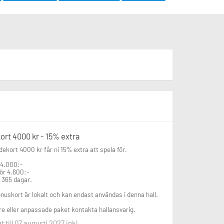
ort 4000 kr - 15% extra
ekort 4000 kr får ni 15% extra att spela för.

 4.000:-

ör 4.600:-

 i 365 dagar.

nuskort är lokalt och kan endast användas i denna hall.

re eller anpassade paket kontakta hallansvarig.
gt till 07 augusti 2027 inkl.