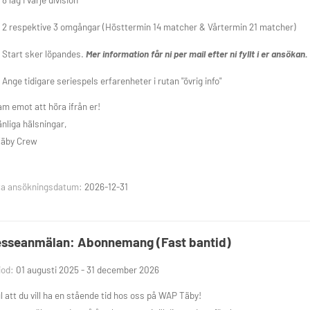
2 respektive 3 omgångar (Hösttermin 14 matcher & Vårtermin 21 matcher)
Start sker löpandes.
Mer information får ni per mail efter ni fyllt i er ansökan.
Ange tidigare seriespels erfarenheter i rutan "övrig info"
am emot att höra ifrån er!
nliga hälsningar,
äby Crew
ta ansökningsdatum:
2026-12-31
esseanmälan: Abonnemang (Fast bantid)
iod:
01 augusti 2025 - 31 december 2026
l att du vill ha en stående tid hos oss på WAP Täby!