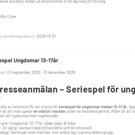
 denna ansökan nedan så återkommer vi till dig med ett förslag.
äby Crew
ta ansökningsdatum:
2026-12-31
espel Ungdomar 13-17år
iod:
01 september 2025 - 31 december 2026
tresseanmälan – Seriespel för un

 kolla av intresset för att starta ett
seriespel för ungdomar mellan 13–17 år
, öpp
 är att man spelar
en match i veckan
under en bestämd period. Målet är att ska
het att spela matcher regelbundet.
 vem: Ungdomar 13–17 år, både tjejer & killar
: En gång i veckan (dag/tid bestäms utifrån intresse)
lägg: Seriespel med matcher mot andra lag i samma åldersgrupp