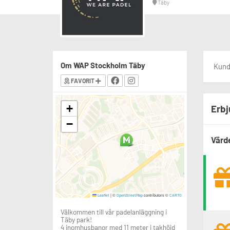
Täby
Om WAP Stockholm Täby
Kunde
FAVORIT
+
Erbj
−
Värd
|
©
contributors ©
Leaflet
OpenStreetMap
CARTO
Välkommen till vår padelanläggning i
Täby park!
4 inomhusbanor med 11 meter i takhöjd