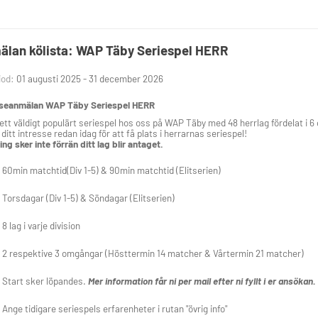
lan kölista: WAP Täby Seriespel HERR
iod:
01 augusti 2025 - 31 december 2026
sseanmälan WAP Täby Seriespel HERR
 ett väldigt populärt seriespel hos oss på WAP Täby med 48 herrlag fördelat i 6 o
ditt intresse redan idag för att få plats i herrarnas seriespel!
ing sker inte förrän ditt lag blir antaget.
60min matchtid(Div 1-5) & 90min matchtid (Elitserien)
Torsdagar (Div 1-5) & Söndagar (Elitserien)
8 lag i varje division
2 respektive 3 omgångar (Hösttermin 14 matcher & Vårtermin 21 matcher)
Start sker löpandes.
Mer information får ni per mail efter ni fyllt i er ansökan.
Ange tidigare seriespels erfarenheter i rutan "övrig info"