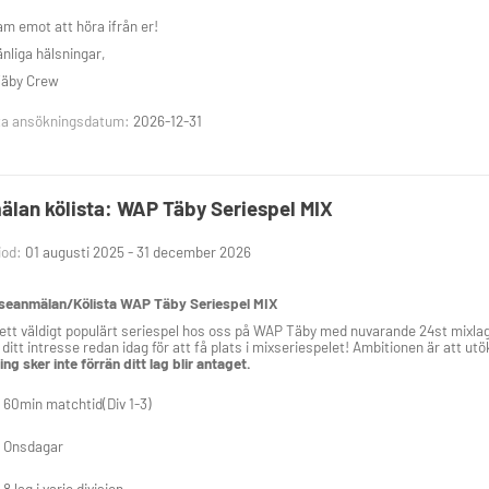
am emot att höra ifrån er!
nliga hälsningar,
äby Crew
ta ansökningsdatum:
2026-12-31
lan kölista: WAP Täby Seriespel MIX
iod:
01 augusti 2025 - 31 december 2026
sseanmälan/Kölista WAP Täby Seriespel MIX
 ett väldigt populärt seriespel hos oss på WAP Täby med nuvarande 24st mixlag fö
ditt intresse redan idag för att få plats i mixseriespelet! Ambitionen är att utöka
ing sker inte förrän ditt lag blir antaget.
60min matchtid(Div 1-3)
Onsdagar
8 lag i varje division