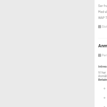
Ser fr
Med vä
WAP T
Sis
Anmä
Per
Intre
Vi har
Anmäl 
Betaln