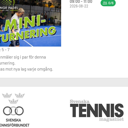
09:00 - 11:00
0/6
2026-08-22
 5 - 7
nmäler sig i par för denna
urnering.
ttas mot nya lag varje omgång.