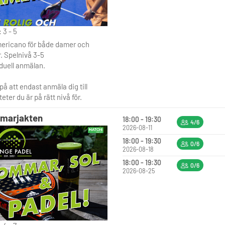
 3 - 5
ericano för både damer och
. Spelnivå 3-5
iduell anmälan.
å att endast anmäla dig till
teter du är på rätt nivå för.
marjakten
18:00 - 19:30
4/6
2026-08-11
18:00 - 19:30
0/6
2026-08-18
18:00 - 19:30
0/6
2026-08-25