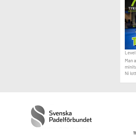
Level:
Man a
minit
Ni lo