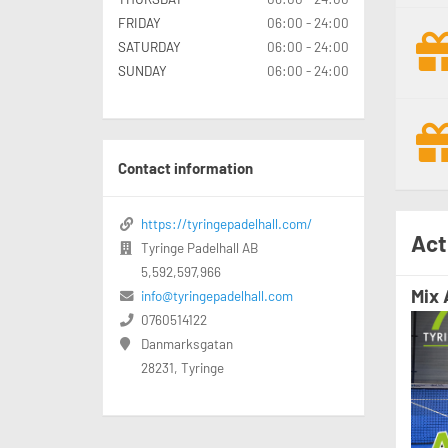
FRIDAY
06:00 - 24:00
SATURDAY
06:00 - 24:00
SUNDAY
06:00 - 24:00
Contact information
https://tyringepadelhall.com/
Act
Tyringe Padelhall AB
5,592,597,966
Mix
info@tyringepadelhall.com
0760514122
Danmarksgatan
28231, Tyringe