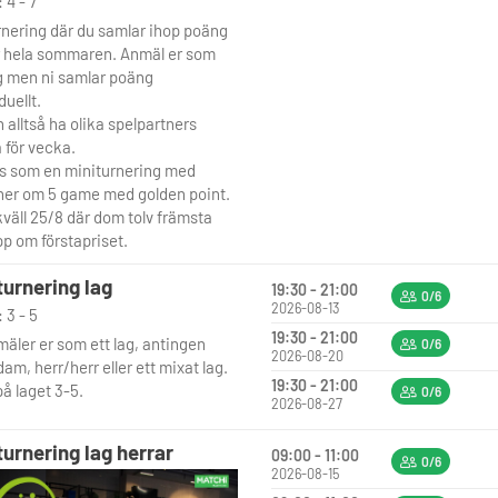
 4 - 7
rnering där du samlar ihop poäng
 hela sommaren. Anmäl er som
ag men ni samlar poäng
duellt.
 alltså ha olika spelpartners
 för vecka.
s som en miniturnering med
er om 5 game med golden point.
kväll 25/8 där dom tolv främsta
pp om förstapriset.
turnering lag
19:30 - 21:00
0/6
2026-08-13
 3 - 5
19:30 - 21:00
mäler er som ett lag, antingen
0/6
2026-08-20
m, herr/herr eller ett mixat lag.
19:30 - 21:00
å laget 3-5.
0/6
2026-08-27
turnering lag herrar
09:00 - 11:00
0/6
2026-08-15