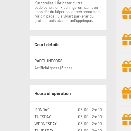
Kurhotellet. Här hittar du tre
padelbanor, omklädningsrum samt en
shop där du köper bollar och annat som
rör din padel. Självklart parkerar du
gratis precis utanför anläggningen.
Court details
PADEL INDOORS
Artificial grass (3 pcs)
Hours of operation
MONDAY
06:00 - 24:00
TUESDAY
06:00 - 24:00
WEDNESDAY
06:00 - 24:00
THURSDAY
06:00 - 24:00