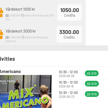
Värdekort 1000 kr
1050.00
Credits
1,000 SEK
Valid until 08 August 2027
incl.
Värdekort 3000 kr
3300.00
Credits
3,000 SEK
Valid until 08 August
2027 incl.
ivities
 Americano
10:30 - 12:00
3/12
2026-08-09
10:30 - 12:00
0/12
2026-08-16
10:30 - 12:00
0/12
2026-08-23