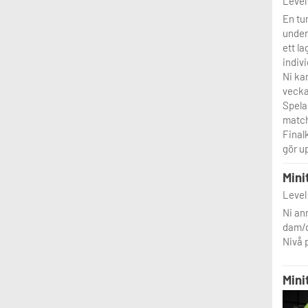
Level:
En tu
under
ett l
indivi
Ni kan
vecka
Spela
match
Final
gör u
Mini
Level:
Ni an
dam/da
Nivå p
Mini