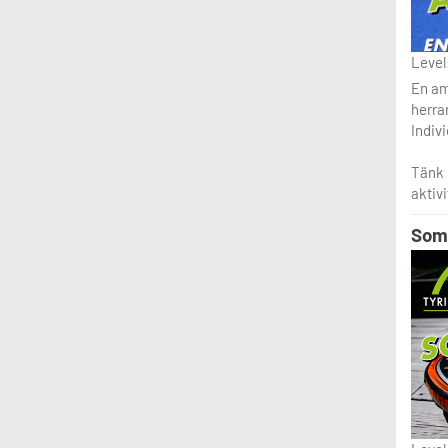
Level:
En am
herrar
Indiv
Tänk p
aktivi
Som