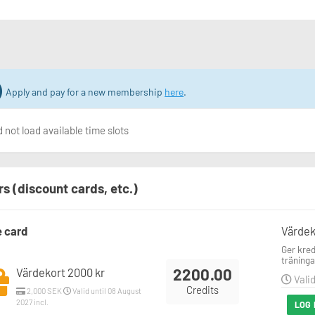
Apply and pay for a new membership
here
.
 not load available time slots
rs (discount cards, etc.)
e card
Värdek
Ger kred
träninga
2200.00
Värdekort 2000 kr
Valid
Credits
2,000 SEK
Valid until 08 August
2027 incl.
LOG 