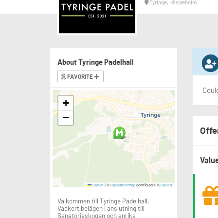
Tyringe, Hässleholm
About Tyringe Padelhall
FAVORITE
Could
+
−
Offe
Valu
|
©
contributors ©
Leaflet
OpenStreetMap
CARTO
Välkommen till Tyringe Padelhall.
Vackert belägen i anslutning till
Sanatorieskogen och anrika