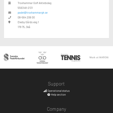
Troxhammar Golf Aktiebolag
556348-2131
padel@troxhammargk.se
08-564 206 00
Ekeby Gårds väg 1
179 75, Skå
Support
Operational status
Help section
Company