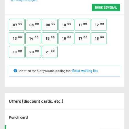
BOOK SEVERAL
00
00
00
00
00
00
07
08
09
10
11
12
00
00
00
00
00
00
13
14
15
16
17
18
00
00
00
19
20
21
Can’t find the slot you are looking for?
Enter waiting list
Offers (discount cards, etc.)
Punch card