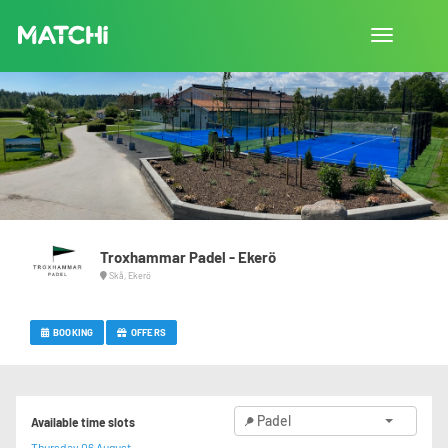
Toggle
navigation
Troxhammar Padel - Ekerö
Skå, Ekerö
BOOKING
OFFERS
Padel
Available time slots
Thursday 06 August