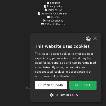
About us
Privacy policy
Terms of Use
Accessibility Statement
Careers
Whistleblowing
SPC for Authorites
×
Visiting address
Kyrkogatan 17
This website uses cookies
ENGLISH
411 15
Göteborg
,
Sweden
This website uses cookies to improve user
SWEDISH
experience, personalise ads and may be
Social links
used for personalised and non-personalised
NORWEGIAN
facebook.com/matchisports
advertising. By using our website you
instagram.com/matchisports
consent to all cookies in accordance with
DANISH
MATCHi blog
our Cookie Policy.
Read more
FINNISH
Cookie Settings
ONLY NECESSARY
ACCEPT ALL
GERMAN
© 2026 matchi.se
version 20260805.f297ef5
Desktop Version
SHOW DETAILS
CROATIAN
SPANISH