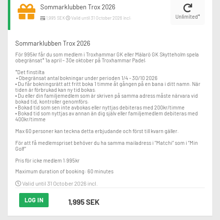
Sommarklubben Trox 2026
Unlimited*
1,995 SEK
Valid until 31 October 2026 incl.
Sommarklubben Trox 2026
För 995kr får du som medlem i Troxhammar GK eller Mälarö GK Skytteholm spela 
obegränsat* 1a april – 30e oktober på Troxhammar Padel.

*Det finstilta

 • Obegränsat antal bokningar under perioden 1/4 - 30/10 2026

• Du får bokningsrätt att fritt boka 1 timme åt gången på en bana i ditt namn. När 
tiden är förbrukad kan ny tid bokas.

• Du eller din familjemedlem som är skriven på samma adress måste närvara vid 
bokad tid, kontroller genomförs. 

• Bokad tid som sen inte avbokas eller nyttjas debiteras med 200kr/timme

• Bokad tid som nyttjas av annan än dig själv eller familjemedlem debiteras med 
400kr/timme

Max 60 personer kan teckna detta erbjudande och först till kvarn gäller.

För att få medlemspriset behöver du ha samma mailadress i ”Matchi” som i ”Min 
Golf”

Pris för icke medlem 1.995kr
Maximum duration of booking: 60 minutes
Valid until 31 October 2026 incl.
LOG IN
1,995 SEK