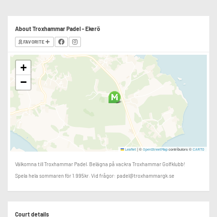
About Troxhammar Padel - Ekerö
FAVORITE
+
−
|
©
contributors ©
Leaflet
OpenStreetMap
CARTO
Välkomna till Troxhammar Padel. Belägna på vackra Troxhammar Golfklubb!
Spela hela sommaren för 1.995kr. Vid frågor: padel@troxhammargk.se
Court details