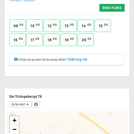
BOKA FLERA
00
00
00
00
00
00
09
10
12
13
14
15
00
00
00
00
00
16
17
18
19
20
Hittar du ej den tid du letar efter?
Ställ mig i kö
Om Tröingebergs TK
FAVORIT
+
−