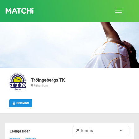
Toggla
navigation
Tröingebergs TK
Falkenberg
BOKNING
Tennis
Lediga tider
fredag 07 augusti