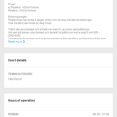
Priser:
ej Medlem: 400 kr/timme
Medlem: 240 kr/timme
Bokningsregler:
Medlemmar kan boka 3 dagar innan och ha max två aktiva bokningar
Icke medlem kan boka en dag innan.
Tiden ska vara bokad och betald via matchi.se innan spel påbörjas.
Vid spel på banan utan bokad och betald tid påförs en extra avgift om 500:-
(360+500)
Upprepade förseelser mot bokningsreglerna kan medföra avstängning från spel.
Read more
Återbetalning enligt Matchi:s regler sker vid avbokning senast 6 timmar innan
bokad tidbokad tid.
Det är ej tillåtet att spela på grusbanorna vid regn.
Court details
Välkomna till Torevi
Matchi avgifter kan tillkomma på priser ovan.
TENNIS OUTDOORS
Clay (2pcs)
Hours of operation
MONDAY
08:00 - 21:00