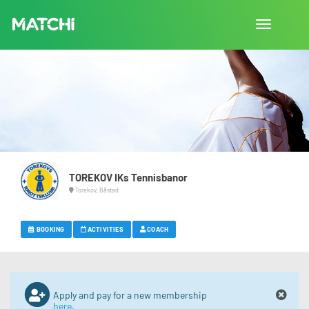
Toggle
navigation
TOREKOV IKs Tennisbanor
Torekov, Båstad
BOOKING
ACTIVITIES
COACH
Apply and pay for a new membership
here
.