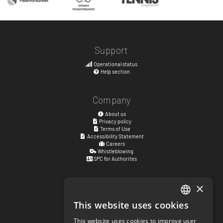
Support
Operational status
Help section
Company
About us
Privacy policy
Terms of Use
Accessibility Statement
Careers
Whistleblowing
SPC for Authorites
×
Visiting address
Kyrkogatan 17
This website uses cookies
ENGLISH
411 15
Göteborg
,
Sweden
This website uses cookies to improve user