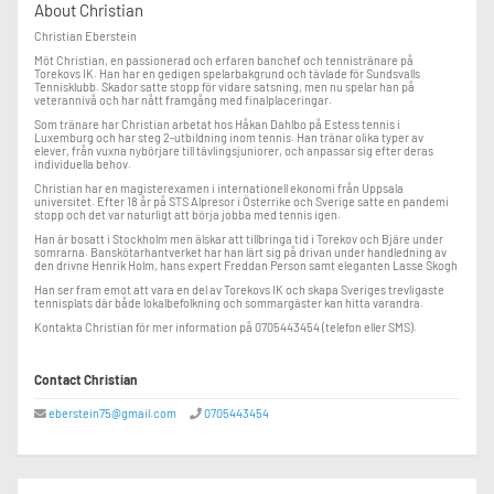
About Christian
Christian Eberstein
Möt Christian, en passionerad och erfaren banchef och tennistränare på
Torekovs IK. Han har en gedigen spelarbakgrund och tävlade för Sundsvalls
Tennisklubb. Skador satte stopp för vidare satsning, men nu spelar han på
veterannivå och har nått framgång med finalplaceringar.
Som tränare har Christian arbetat hos Håkan Dahlbo på Estess tennis i
Luxemburg och har steg 2-utbildning inom tennis. Han tränar olika typer av
elever, från vuxna nybörjare till tävlingsjuniorer, och anpassar sig efter deras
individuella behov.
Christian har en magisterexamen i internationell ekonomi från Uppsala
universitet. Efter 18 år på STS Alpresor i Österrike och Sverige satte en pandemi
stopp och det var naturligt att börja jobba med tennis igen.
Han är bosatt i Stockholm men älskar att tillbringa tid i Torekov och Bjäre under
somrarna. Banskötarhantverket har han lärt sig på drivan under handledning av
den drivne Henrik Holm, hans expert Freddan Person samt eleganten Lasse Skogh
Han ser fram emot att vara en del av Torekovs IK och skapa Sveriges trevligaste
tennisplats där både lokalbefolkning och sommargäster kan hitta varandra.
Kontakta Christian för mer information på 0705443454 (telefon eller SMS).
Contact Christian
eberstein75@gmail.com
0705443454