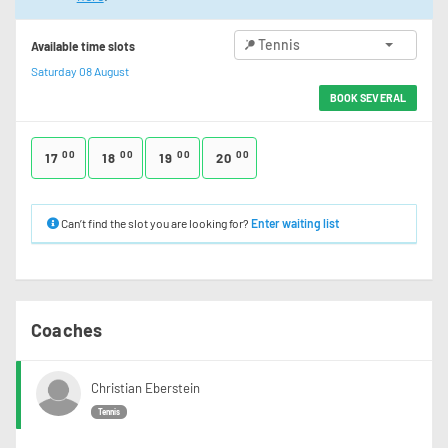
Tennis
Available time slots
Saturday 08 August
BOOK SEVERAL
00
00
00
00
17
18
19
20
Can’t find the slot you are looking for?
Enter waiting list
Coaches
Christian Eberstein
Tennis