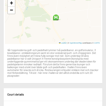
+
−
|
©
contributors ©
Leaflet
OpenStreetMap
CARTO
Vår toppmoderna golf- och padelhall rymmer två padelbanor, en golfsimulator, 3
bowlsbanor, omklädningsrum samt en stor ondulerad putt- och chippgreen. Det
finns även möjlighet att träna fulla svingar mot nät. Som underlag till våra
padelbanor har vi valt Unisport X-Treme konstgrässystem (konstgräs med
underliggande gummimatta) ger ett skonsammare underlag där skaderisken för
padelspelaren minskar radikalt. Förutom detta finns generösa lounger och
balkonger med utsikt över både golf- och padelhallen. I hallen finns även
automater för snacks och dricka. Restaurangen erbjuder enklare mat och mackor
mot förbeställning. Till sist - här inne i hallen är det alltid vindstilla och runt 20
plusgrader.
Court details