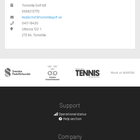
Tomelilla Golf AB
5568213770
klubbchef@tomelillagolf.se
0417-19430
Ullstorp 122:1
273 94, Tomelilla
Support
Operational status
Help section
Company