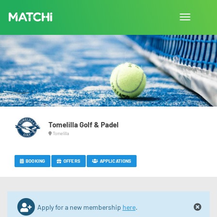
Toggle
navigation
Tomelilla Golf & Padel
Tomelilla
BOOKING
OFFERS
APPLICATIONS
Apply for a new membership
here
.