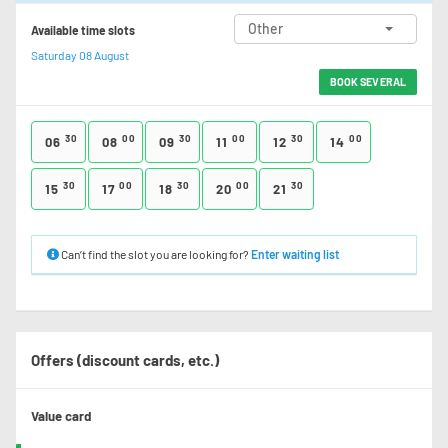
Other
Available time slots
Saturday 08 August
BOOK SEVERAL
30
00
30
00
30
00
06
08
09
11
12
14
30
00
30
00
30
15
17
18
20
21
Can’t find the slot you are looking for?
Enter waiting list
Offers (discount cards, etc.)
Value card