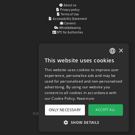
About us
Privacy policy
Terms of Use
Accessibility Statement
Careers
Whistleblowing
SPC for Authorites
×
Visiting address
Kyrkogatan 17
This website uses cookies
ENGLISH
411 15
Göteborg
,
Sweden
This website uses cookies to improve user
SWEDISH
experience, personalise ads and may be
Social links
used for personalised and non-personalised
NORWEGIAN
facebook.com/matchisports
advertising. By using our website you
instagram.com/matchisports
consent to all cookies in accordance with
DANISH
MATCHi blog
our Cookie Policy.
Read more
FINNISH
Cookie Settings
ONLY NECESSARY
ACCEPT ALL
GERMAN
© 2026 matchi.se
version 20260807.685559c
Desktop Version
SHOW DETAILS
CROATIAN
SPANISH