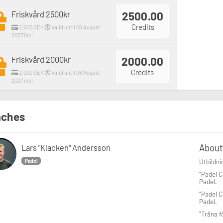
Friskvård 2500kr
2500.00
Credits
2,500 SEK
Valid until 06 August
2027 incl.
Friskvård 2000kr
2000.00
Credits
2,000 SEK
Valid until 06 August
2027 incl.
ches
About
Lars "Klacken" Andersson
Utbildni
Padel
"Padel 
Padel.
"Padel 
Padel.
"Träna f