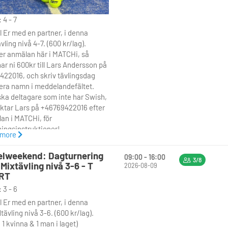
 4 - 7
 Er med en partner, i denna
vling nivå 4-7. (600 kr/lag).
 er anmälan här i MATCHi, så
ar ni 600kr till Lars Andersson på
422016, och skriv tävlingsdag
era namn i meddelandefältet.
ska deltagare som inte har Swish,
ktar Lars på +46769422016 efter
an i MATCHi, för
ningsinstruktioner!
 more
S ! I anmälan skriv Er partners
i kommentarsfältet.
lweekend: Dagturnering
09:00 - 16:00
spelar en turnering i två grupper
3/8
 Mixtävling nivå 3-6 - T
2026-08-09
lag, där vinnarna i varje grupp
RT
 grupp 2:a i motsatta gruppen i
 3 - 6
ifinal. Därefter spelas en final
 Er med en partner, i denna
atch om tredje plats. Varje lag är
ävling nivå 3-6. (600 kr/lag).
terad minst 3 matcher i
 1 kvinna & 1 man i laget)
spel, om man inte går vidare.