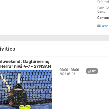
Erfaren
Padel C
Camp.
Contact
lars
ivities
lweekend: Dagturnering
 Herrar nivå 4-7 - SYNSAM
09:00 - 16:00
8/8
2026-08-08