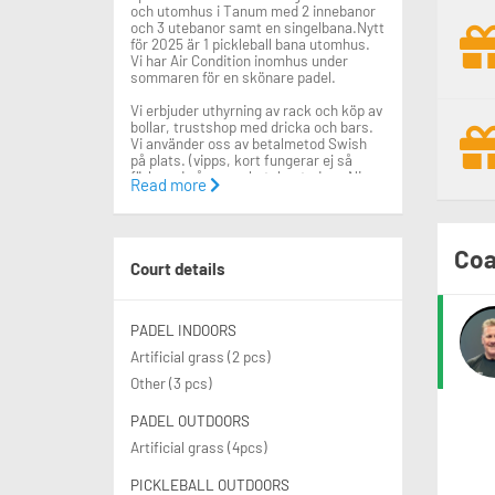
och utomhus i Tanum med 2 innebanor
och 3 utebanor samt en singelbana.Nytt
för 2025 är 1 pickleball bana utomhus.
Vi har Air Condition inomhus under
sommaren för en skönare padel.
Vi erbjuder uthyrning av rack och köp av
bollar, trustshop med dricka och bars.
Vi använder oss av betalmetod Swish
på plats. (vipps, kort fungerar ej så
förbered på annan betalmetod om Ni
Read more
inte har Swish.)
Vi har många aktiviteter som bokas via
matchi samt att vi har en tränare med
Coa
flera utbildningar bakom sig som man
Court details
kan boka grupp/privat lektioner med
samt även styr våra aktiviteter.
Tränare: Lars Andersson 076-9422016
PADEL INDOORS
Artificial grass (2 pcs)
Other (3 pcs)
PADEL OUTDOORS
Artificial grass (4pcs)
PICKLEBALL OUTDOORS