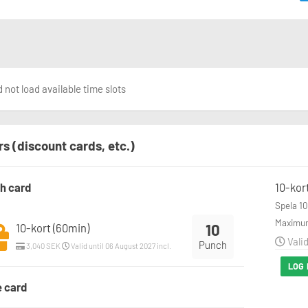
 not load available time slots
rs (discount cards, etc.)
h card
10-kor
Spela 10
Maximum
10
10-kort (60min)
Valid
Punch
3,040 SEK
Valid until 06 August 2027 incl.
LOG 
e card