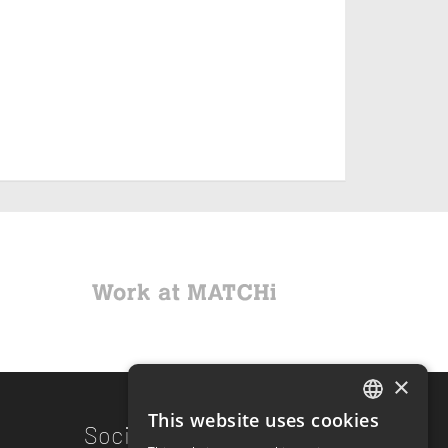
×
This website uses cookies
ENGLISH
Social links