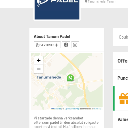
Tanumshede, Tanum
About Tanum Padel
Could
FAVORITE
+
Offe
−
Punc
|
©
contributors ©
Leaflet
OpenStreetMap
CARTO
Vi startade denna verksamhet
Valu
eftersom padel är den absolut roligaste
sporten vi testat! Nu äntligen inomhus