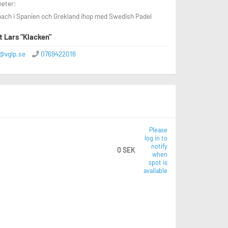
heter:
oach i Spanien och Grekland ihop med Swedish Padel
 Lars "Klacken"
a@vglp.se
0769422016
Please
log in to
notify
0 SEK
when
spot is
available