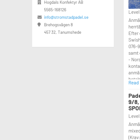
Hogdals Konfektyr AB
5565-168126
Level:
info@stromstadpadel.se
Anmäl
Brehogsvägen 8
herrtä
457 32, Tanumshede
Efter
Swish
076-9
samt 
- Nor
konta
anmäl
betal
Read
>> OB
namn 
Pade
8 lag 
9/8,
med 4 
SPO
möter
Level:
en sem
Anmäl
och m
mixedt
garan
(Krav:
grupp