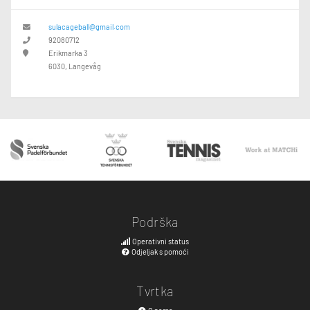
sulacageball@gmail.com
92080712
Erikmarka 3
6030, Langevåg
Podrška
Operativni status
Odjeljak s pomoći
Tvrtka