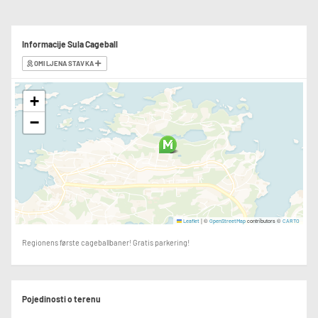
Informacije Sula Cageball
OMILJENA STAVKA
+
−
|
©
contributors ©
Leaflet
OpenStreetMap
CARTO
Regionens første cageballbaner! Gratis parkering!
Pojedinosti o terenu