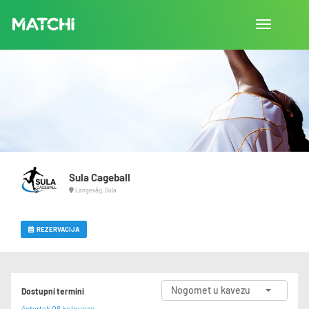
Uključi/isk
navigaciju
Sula Cageball
Langevåg, Sula
REZERVACIJA
Nogomet u kavezu
Dostupni termini
četvrtak 06 kolovoza