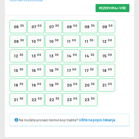
REZERVIRAJ VIŠE
30
00
30
00
30
00
06
07
07
08
08
09
30
00
30
00
30
00
09
10
10
11
11
12
30
00
30
00
30
00
12
13
13
14
14
15
30
00
30
00
30
00
15
16
16
17
17
18
30
00
30
00
30
00
18
19
19
20
20
21
30
00
30
00
30
21
22
22
23
23
Ne možete pronaći termin koji tražite?
Uđite na popis čekanja