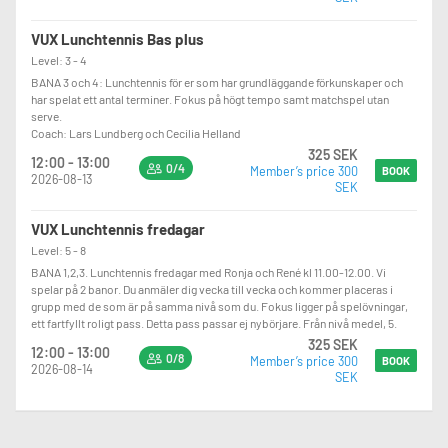
VUX Lunchtennis Bas plus
Level: 3 - 4
BANA 3 och 4: Lunchtennis för er som har grundläggande förkunskaper och
har spelat ett antal terminer. Fokus på högt tempo samt matchspel utan
serve.
Coach: Lars Lundberg och Cecilia Helland
325 SEK
12:00 - 13:00
0/4
Member’s price 300
BOOK
2026-08-13
SEK
VUX Lunchtennis fredagar
Level: 5 - 8
BANA 1,2,3. Lunchtennis fredagar med Ronja och René kl 11.00-12.00. Vi
spelar på 2 banor. Du anmäler dig vecka till vecka och kommer placeras i
grupp med de som är på samma nivå som du. Fokus ligger på spelövningar,
ett fartfyllt roligt pass. Detta pass passar ej nybörjare. Från nivå medel, 5.
325 SEK
12:00 - 13:00
0/8
Member’s price 300
BOOK
2026-08-14
SEK