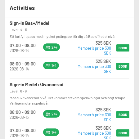
Activities
Sign-in Bas+/Medel
Level: 4 - 5
Ett fartfyllt pass med mycket poängspel för dig på Bas+/Medel nivå
325 SEK
07:00 - 08:00
2/4
Member’s price 300
BOOK
2026-08-13
SEK
325 SEK
08:00 - 09:00
1/4
Member’s price 300
BOOK
2026-08-14
SEK
Sign-in Medel+/Avancerad
Level: 6 - 9
Medel+/Avancerad nivå. Det kommer att vara spelövningar och högt tempo.
Vänligen notera spelnivå.
325 SEK
08:00 - 09:00
2/4
Member’s price 300
BOOK
2026-08-13
SEK
325 SEK
07:00 - 08:00
1/4
Member’s price 300
BOOK
2026-08-14
SEK