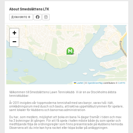
About Smedslättens LTK
FAVORITE
+
−
|
©
contributors ©
Leaflet
OpenStreetMap
CARTO
Välkommen till Smedslättens Lawn Tennisklubb. Vi är en av Stockholms äldsta
tennisklubbar.
År 2011 invigdes vår toppmoderna tennishall med sex banor, varav två i tält,
omklädningsrum med dusch och bastu, attraktiva uppehållsutrymmen för spelare,
samt lokaler för klubbens och banornas administration.
Du har, som medlem, möjlighet att boka en bana 14 dagar framåt i tiden och max
ha 3 bokningar åt gången. För att få spela i hallen måste både du som spelar och
medföljande följa de ordningsregler som finns presenterade på klubbens hemsida.
Observera att du inte kan hyra racket eller köpa bollar på anläggningen.