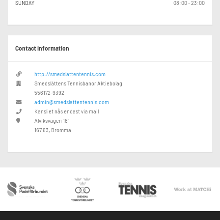
SUNDAY
08:00 - 23:00
Contact information
http://smedslattentennis.com
Smedslättens Tennisbanor Aktiebolag
556172-9392
admin@smedslattentennis.com
Kansliet nås endast via mail
Alviksvägen 161
167 63, Bromma