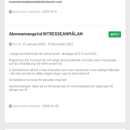
vuxentennis@smedslattentennis.com
Application deadline:
2027-12-31
Abonnemangstid INTRESSEANMÄLAN
APPLY
Period:
27 January 2020 - 31 December 2027
Lediga kontraktstider för närvarande: Vardagar kl 12-14 och kl 22.
Registrera ditt intresse här och ange dina önskemål, om tider ovan inte passar,
och du vill ställa dig i kö till en annan tid.
Vi återkommer så fort vi kan med alternativ men notera att vi har väldigt fullbokat
i vår hall och det är sällan någon säger upp sin kontraktstid.
Se klubbens
hemsida
för aktuella timpriser.
Abonnemangen löper på ca 46 veckor per år med möjlighet att säga upp två
gånger per år.
Application deadline:
2029-04-30