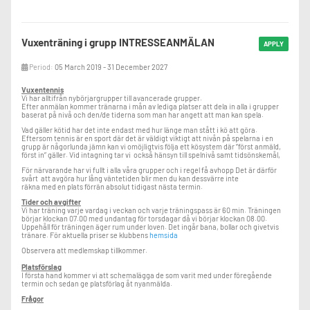
Vuxenträning i grupp INTRESSEANMÄLAN
APPLY
Period:
05 March 2019 - 31 December 2027
Vuxentennis
Vi har alltifrån nybörjargrupper till avancerade grupper.
Efter anmälan kommer tränarna i mån av lediga platser att dela in alla i grupper
baserat på nivå och den/de tiderna som man har angett att man kan spela.
Vad gäller kötid har det inte endast med hur länge man stått i kö att göra.
Eftersom tennis är en sport där det är väldigt viktigt att nivån på spelarna i en
grupp är någorlunda jämn kan vi omöjligtvis följa ett kösystem där ”först anmäld,
först in” gäller. Vid intagning tar vi också hänsyn till spelnivå samt tidsönskemål,
För närvarande har vi fullt i alla våra grupper och i regel få avhopp Det är därför
svårt att avgöra hur lång väntetiden blir men du kan dessvärre inte
räkna med en plats förrän absolut tidigast nästa termin.
Tider och avgifter
Vi har träning varje vardag i veckan och varje träningspass är 60 min. Träningen
börjar klockan 07.00 med undantag för torsdagar då vi börjar klockan 08.00.
Uppehåll för träningen äger rum under loven. Det ingår bana, bollar och givetvis
tränare. För aktuella priser se klubbens
hemsida
Observera att medlemskap tillkommer.
Platsförslag
I första hand kommer vi att schemalägga de som varit med under föregående
termin och sedan ge platsförlag åt nyanmälda.
Frågor