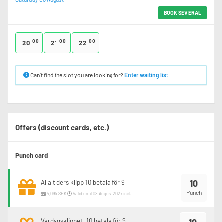
BOOK SEVERAL
00
00
00
20
21
22
Can’t find the slot you are looking for?
Enter waiting list
Offers (discount cards, etc.)
Punch card
10
Alla tiders klipp 10 betala för 9
Punch
4,095 SEK
Valid until 08 August 2027 incl.
Vardagsklippet. 10 betala för 9