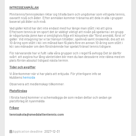
INTRESSEANMÄLAN
Minitennis/tennisskolan riktar sig till alla barn och ungdomar som vill spela tennis,
oavsett nivå och ålder. Efter anmälan kommer tränarna att dela in alla i grupper
baserat på ålder och nivå.
Vad gäller kötid har det inte endast med hur länge man stått i kö att göra.
Eftersom tennis är en sport det är väldigt viktigt att nivån på spelarna i en grupp
är någorlunda jämn kan vi omöjligtvis följa ett kösystem där ”först anmäld, först in”
gäller. Vid intagning tar vi tar hänsyn till ålder, spelnivå samt önskemål, dvs att en
10-åring som stått i kö i en månad kan få plats före en annan 10-åring som stått i
kö i sex månader om den förstnämnde har spelat/tränat tennis tidigare.
För närvarande har vi fullt i alla våra grupper och i regel få avhopp Det är därför
svårt att avgöra hur lång väntetiden blir men du kan dessvärre inte räkna med en
plats förrän absolut tidigast nästa termin.
Tider och avgifter
Vi återkommer när vi har plats att erbjuda. För ytterligare info se
klubbens
hemsida
Observera att medlemskap tillkommer.
Platsförslag
I första hand kommer vi schemalägga de som redan deltar och sedan ge
platsförlag åt nyanmälda.
Frågor
tennisskola@smedslattentennis.com
Application deadline:
2027-12-31