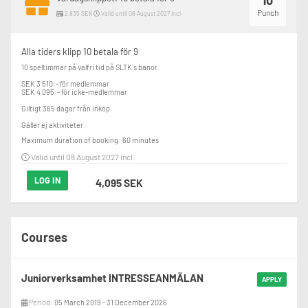
10
Punch
2,835 SEK
Valid until 08 August 2027 incl.
Alla tiders klipp 10 betala för 9
10 speltimmar på valfri tid på SLTK´s banor.

SEK 3 510:- för medlemmar

SEK 4 095:- för icke-medlemmar

Giltigt 365 dagar från inköp.

Gäller ej aktiviteter.
Maximum duration of booking: 60 minutes
Valid until 08 August 2027 incl.
LOG IN
4,095 SEK
Courses
Juniorverksamhet INTRESSEANMÄLAN
APPLY
Period:
05 March 2019 - 31 December 2026