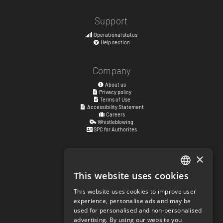
Support
Operational status
Help section
Company
About us
Privacy policy
Terms of Use
Accessibility Statement
Careers
Whistleblowing
SPC for Authorites
×
Visiting address
Kyrkogatan 17
This website uses cookies
ENGLISH
411 15
Göteborg
,
Sweden
This website uses cookies to improve user
SWEDISH
experience, personalise ads and may be
Social links
used for personalised and non-personalised
NORWEGIAN
facebook.com/matchisports
advertising. By using our website you