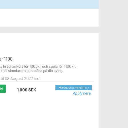
er 1100
a krediterkort för 1000kr och spela för 1100kr.

 tid i simulatorn och träna på din sving.
ntil 08 August 2027 incl.
Membership mandatory
IN
1,000 SEK
Apply here.