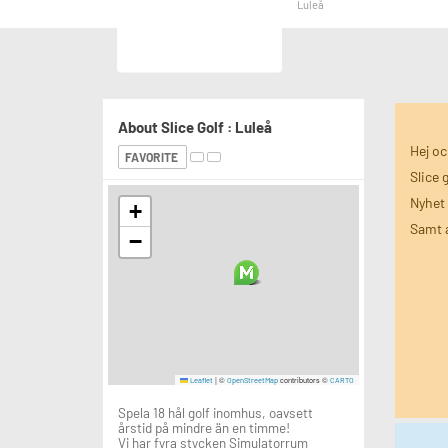
Luleå
About Slice Golf : Luleå
Hej oc
FAVORITE
Slice 
Nyhet 
+
Samt a
−
|
©
contributors ©
Leaflet
OpenStreetMap
CARTO
Spela 18 hål golf inomhus, oavsett
årstid på mindre än en timme!
Vi har fyra stycken Simulatorrum