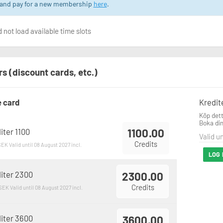
 and pay for a new membership
here
.
 not load available time slots
rs (discount cards, etc.)
e card
Kredit
Köp dett
Boka din
1100.00
iter 1100
Valid u
Credits
 SEK
Valid until 08 August 2027 incl.
LOG 
iter 2300
2300.00
Credits
 SEK
Valid until 08 August 2027 incl.
iter 3600
3600.00