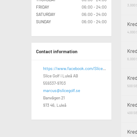
3,000
FRIDAY
06:00 - 24:00
SATURDAY
06:00 - 24:00
SUNDAY
06:00 - 24:00
Kred
4,000
Kred
Contact information
6,000
https://www.facebook.com/Slice.inomhusgolf/
Slice Golf i Luleå AB
Kred
559337-9703
500 S
marcus@slicegolf.se
Banvägen 21
Kred
973 46, Luleå
400 S
Kred