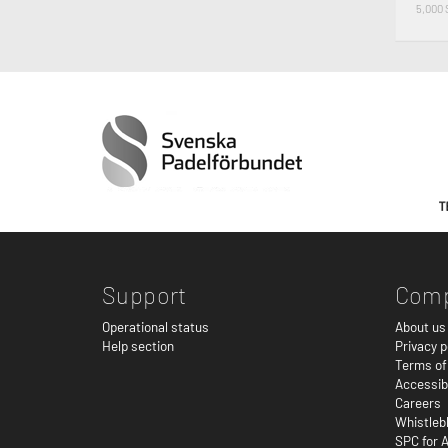
5,000
Support
Com
Operational status
About us
Help section
Privacy p
Terms of
Accessib
Careers
Whistleb
SPC for A