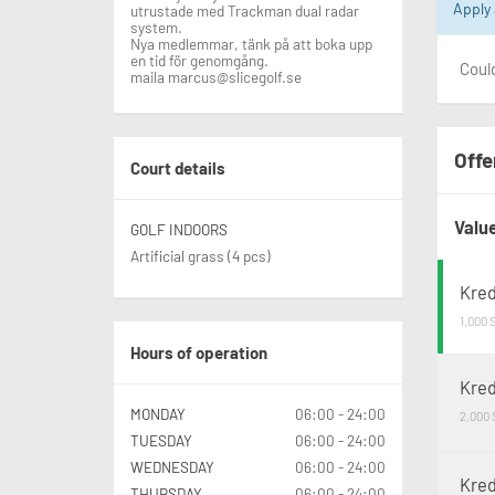
Apply
utrustade med Trackman dual radar
system.
Nya medlemmar, tänk på att boka upp
en tid för genomgång.
Could
maila marcus@slicegolf.se
Offe
Court details
Valu
GOLF INDOORS
Artificial grass (4 pcs)
Kred
1,000
Hours of operation
Kred
MONDAY
06:00 - 24:00
2,000
TUESDAY
06:00 - 24:00
WEDNESDAY
06:00 - 24:00
Kred
THURSDAY
06:00 - 24:00