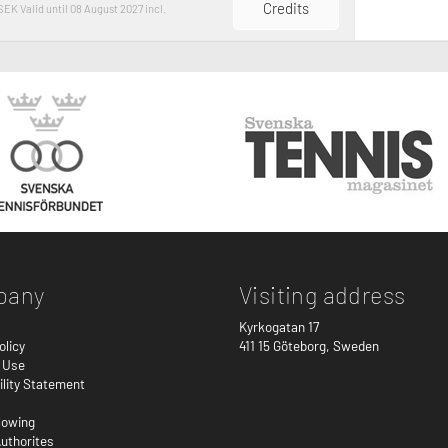
Credits
 SEK
Valid until 08 August 2027 incl.
pany
Visiting address
Kyrkogatan 17
olicy
411 15
Göteborg
,
Sweden
 Use
ility Statement
lowing
uthorites