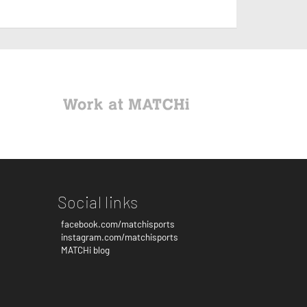
Social links
facebook.com/matchisports
instagram.com/matchisports
MATCHi blog