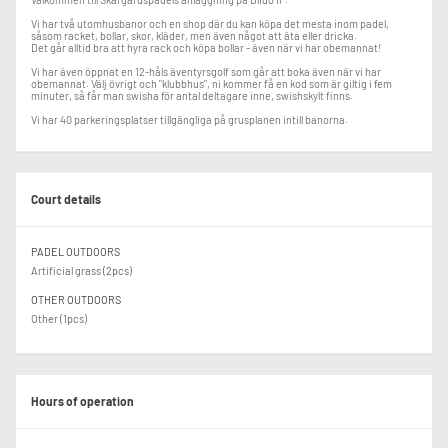
Vi har två utomhusbanor och en shop där du kan köpa det mesta inom padel,
såsom racket, bollar, skor, kläder, men även något att äta eller dricka.
Det går alltid bra att hyra rack och köpa bollar - även när vi har obemannat!
Vi har även öppnat en 12-håls äventyrsgolf som går att boka även när vi har
obemannat. Välj övrigt och "klubbhus", ni kommer få en kod som är giltig i fem
minuter, så får man swisha för antal deltagare inne, swishskylt finns.
Vi har 40 parkeringsplatser tillgängliga på grusplanen intill banorna.
Court details
PADEL OUTDOORS
Artificial grass (2pcs)
OTHER OUTDOORS
Other (1pcs)
Hours of operation