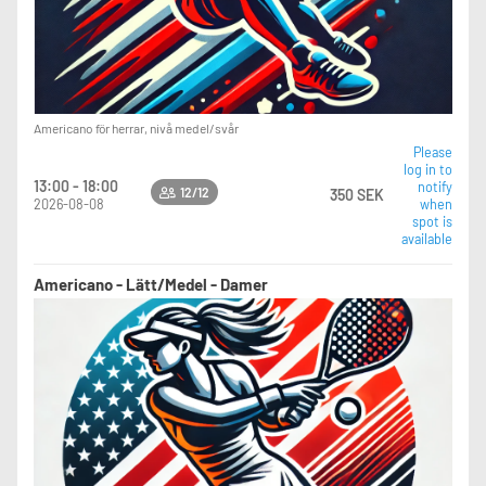
Americano för herrar, nivå medel/svår
Please
log in to
13:00 - 18:00
notify
12/12
350 SEK
2026-08-08
when
spot is
available
Americano - Lätt/Medel - Damer