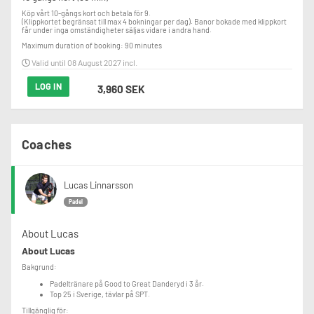
Köp vårt 10-gångs kort och betala för 9.

(Klippkortet begränsat till max 4 bokningar per dag). Banor bokade med klippkort 
får under inga omständigheter säljas vidare i andra hand.
Maximum duration of booking: 90 minutes
Valid until 08 August 2027 incl.
LOG IN
3,960 SEK
Coaches
Lucas Linnarsson
Padel
About Lucas
About Lucas
Bakgrund:
Padeltränare på Good to Great Danderyd i 3 år.
Top 25 i Sverige, tävlar på SPT.
Tillgänglig för: