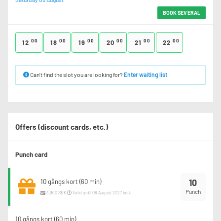
BOOK SEVERAL
00
00
00
00
00
00
12
18
19
20
21
22
Can’t find the slot you are looking for?
Enter waiting list
Offers (discount cards, etc.)
Punch card
10
10 gångs kort (60 min)
Punch
3,960 SEK
Valid until 08 August 2027 incl.
10 gångs kort (60 min)