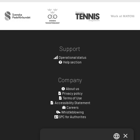
Support
Operational status
Help section
Company
About us
Privacy policy
Terms of Use
Accessibility Statement
Careers
Whistleblowing
SPC for Authorites
×
Visiting address