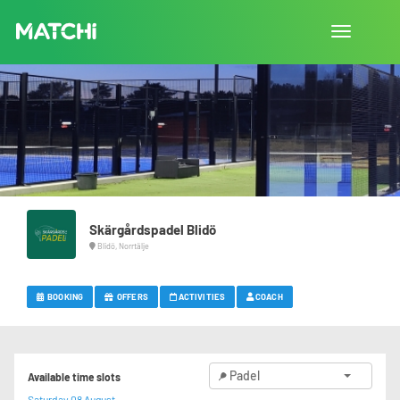
Toggle
navigation
Skärgårdspadel Blidö
Blidö, Norrtälje
BOOKING
OFFERS
ACTIVITIES
COACH
Padel
Available time slots
Saturday 08 August