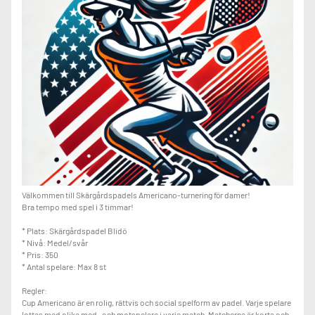
Välkommen till Skärgårdspadels Americano-turnering för damer!
Bra tempo med spel i 3 timmar!
* Plats: Skärgårdspadel Blidö
* Nivå: Medel/svår
* Pris: 350
* Antal spelare: Max 8 st
Regler:
Cup Americano är en rolig, rättvis och social spelform av padel. Varje spelare
lottas med olika med- och motspelare i varje match. Matcherna är korta och