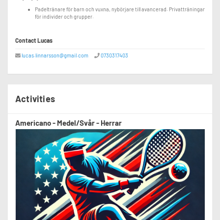
Padeltränare för barn och vuxna, nybörjare till avancerad. Privatträningar
för individer och grupper.
Contact Lucas
lucas.linnarsson@gmail.com
0730317403
Activities
Americano - Medel/Svår - Herrar