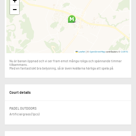
+
−
|
©
contributors ©
Leaflet
OpenStreetMap
CARTO
Nu är banan öppnad och vi ser fram emot många roliga och spännande timmar
tillsammans..
Med en fantastiskt bra belysning, så är även kvällarna härliga att spela på.
Court details
PADEL OUTDOORS
Artificial grass (1pcs)