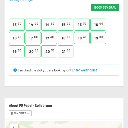
BOOK SEVERAL
30
00
30
00
30
00
13
14
14
15
15
16
30
00
30
00
30
00
16
17
17
18
18
19
30
00
30
00
19
20
20
21
Can’t find the slot you are looking for?
Enter waiting list
About PR Padel - Sollebrunn
FAVORITE