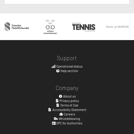
Support
Operational status
Help section
Company
About us
Privacy policy
Terms of Use
Accessibility Statement
Careers
Whistleblowing
SPC for Authorites