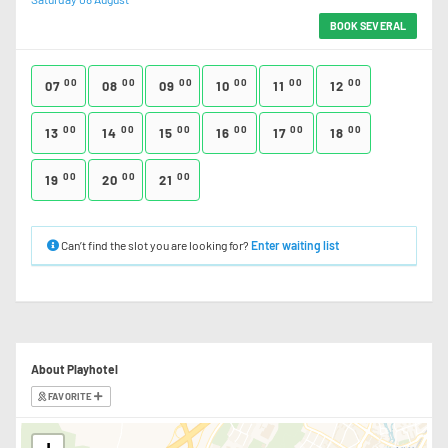
BOOK SEVERAL
00
00
00
00
00
00
07
08
09
10
11
12
00
00
00
00
00
00
13
14
15
16
17
18
00
00
00
19
20
21
Can’t find the slot you are looking for?
Enter waiting list
About Playhotel
FAVORITE