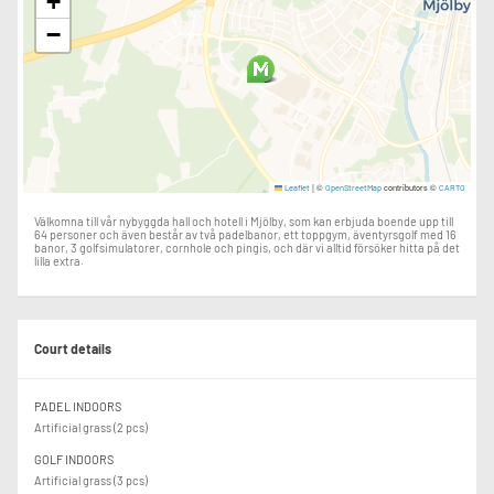
+
−
|
©
contributors ©
Leaflet
OpenStreetMap
CARTO
Välkomna till vår nybyggda hall och hotell i Mjölby, som kan erbjuda boende upp till
64 personer och även består av två padelbanor, ett toppgym, äventyrsgolf med 16
banor, 3 golfsimulatorer, cornhole och pingis, och där vi alltid försöker hitta på det
lilla extra.
Court details
PADEL INDOORS
Artificial grass (2 pcs)
GOLF INDOORS
Artificial grass (3 pcs)