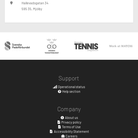
Hallevadsgatan 34
595 35, Mjölby
Support
Operational status
Help section
Company
About us
Privacy policy
Terms of Use
Accessibility Statement
Careers