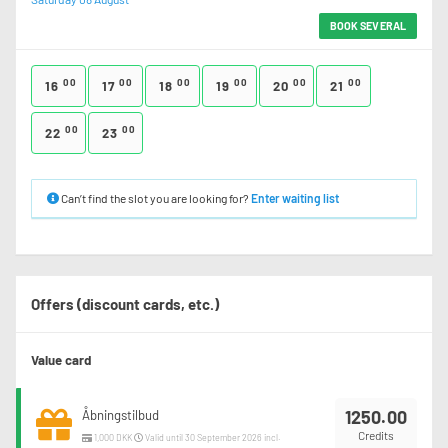
BOOK SEVERAL
00
00
00
00
00
00
16
17
18
19
20
21
00
00
22
23
Can’t find the slot you are looking for?
Enter waiting list
Offers (discount cards, etc.)
Value card
1250.00
Åbningstilbud
Credits
1,000 DKK
Valid until 30 September 2026 incl.