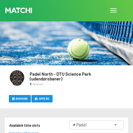
Toggle
navigation
Padel North - DTU Science Park
(udendørsbaner)
Hørsholm
BOOKING
OFFERS
Padel
Available time slots
Saturday 08 August