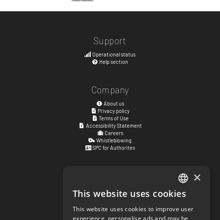
Support
Operational status
Help section
Company
About us
Privacy policy
Terms of Use
Accessibility Statement
Careers
Whistleblowing
SPC for Authorites
×
Visiting address
Kyrkogatan 17
This website uses cookies
ENGLISH
411 15
Göteborg
,
Sweden
This website uses cookies to improve user
SWEDISH
experience, personalise ads and may be
Social links