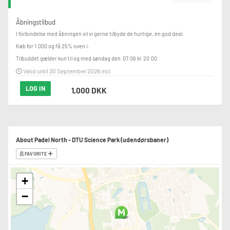
Åbningstilbud
I forbindelse med åbningen vil vi gerne tilbyde de hurtige, en god deal. 

Køb for 1.000 og få 25% oven i.

Tilbuddet gælder kun til og med søndag den  07.06 kl. 20.00
Valid until 30 September 2026 incl.
LOG IN
1,000 DKK
About Padel North - DTU Science Park (udendørsbaner)
FAVORITE
+
−