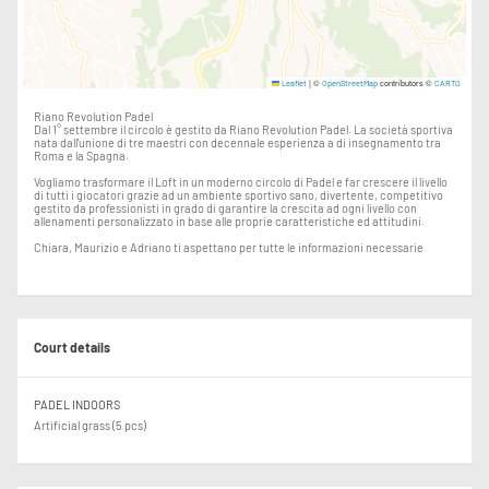
|
©
contributors ©
Leaflet
OpenStreetMap
CARTO
Riano Revolution Padel
Dal 1° settembre il circolo è gestito da Riano Revolution Padel. La società sportiva
nata dall'unione di tre maestri con decennale esperienza a di insegnamento tra
Roma e la Spagna.
Vogliamo trasformare il Loft in un moderno circolo di Padel e far crescere il livello
di tutti i giocatori grazie ad un ambiente sportivo sano, divertente, competitivo
gestito da professionisti in grado di garantire la crescita ad ogni livello con
allenamenti personalizzato in base alle proprie caratteristiche ed attitudini.
Chiara, Maurizio e Adriano ti aspettano per tutte le informazioni necessarie
Court details
PADEL INDOORS
Artificial grass (5 pcs)