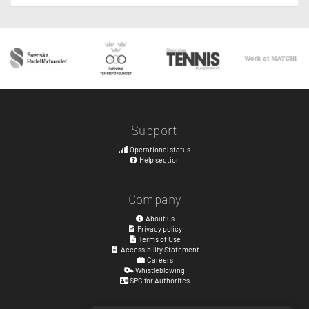
Support
Operational status
Help section
Company
About us
Privacy policy
Terms of Use
Accessibility Statement
Careers
Whistleblowing
SPC for Authorites