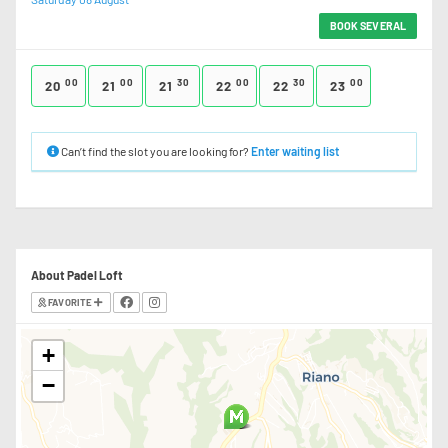
BOOK SEVERAL
00
00
30
00
30
00
20
21
21
22
22
23
Can’t find the slot you are looking for?
Enter waiting list
About Padel Loft
FAVORITE
+
−