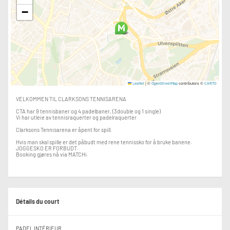
−
|
©
contributors ©
Leaflet
OpenStreetMap
CARTO
VELKOMMEN TIL CLARKSONS TENNISARENA
CTA har 9 tennisbaner og 4 padelbaner, (3double og 1 single)
Vi har utleie av tennisraquerter og padelraquerter
Clarksons Tennisarena er åpent for spill.
Hvis man skal spille er det påbudt med rene tennissko for å bruke banene.
JOGGESKO ER FORBUDT.
Booking gjøres nå via MATCHi.
Détails du court
PADEL INTÉRIEUR