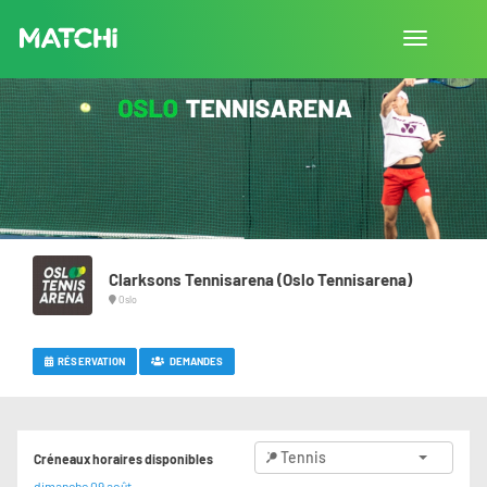
Afficher/
la
navigation
Clarksons Tennisarena (Oslo Tennisarena)
Oslo
RÉSERVATION
DEMANDES
Tennis
Créneaux horaires disponibles
dimanche 09 août