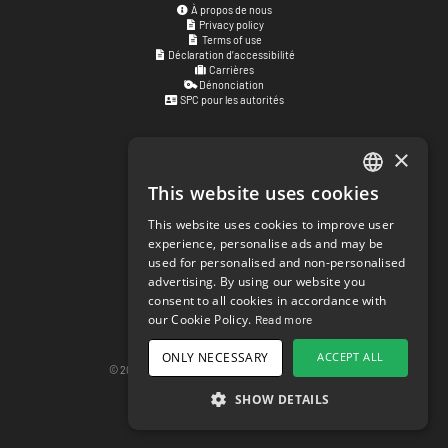
À propos de nous
Privacy policy
Terms of use
Déclaration d’accessibilité
Carrières
Dénonciation
SPC pour les autorités
×
Adresse physique
Kyrkogatan 17
This website uses cookies
ENGLISH
411 15
Göteborg
,
Suède
This website uses cookies to improve user
SWEDISH
experience, personalise ads and may be
Réseaux sociaux
used for personalised and non-personalised
NORWEGIAN
facebook.com/matchisports
advertising. By using our website you
instagram.com/matchisports
consent to all cookies in accordance with
DANISH
Blog MATCHi
our Cookie Policy.
Read more
FINNISH
Paramètres concernant les cookies
ONLY NECESSARY
ACCEPT ALL
GERMAN
© 2026 matchi.se
version 20260807.685559c
Version de bureau
SHOW DETAILS
CROATIAN
SPANISH