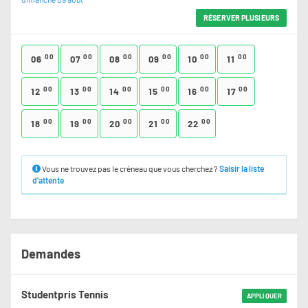
RÉSERVER PLUSIEURS
00
00
00
00
00
00
06
07
08
09
10
11
00
00
00
00
00
00
12
13
14
15
16
17
00
00
00
00
00
18
19
20
21
22
Vous ne trouvez pas le créneau que vous cherchez ?
Saisir la liste
d’attente
Demandes
Studentpris Tennis
APPLIQUER