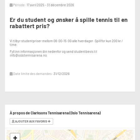
Période:
17 avril 2025 - 31 décembre 2026
Er du student og ønsker å spille tennis til en
rabattert pris?
Vi tilbyr studentpriser mellom 06:00-15:00 alle hverdager. Spill for kun 200 kr /
time.
Fyll inn informasjonen din nedenfor og send studentbevis til
info@oslotennisarena.no
Date limite des demandes:
31/12/2026
À propos de Clarksons Tennisarena (Oslo Tennisarena)
AJOUTER AUX FAVORIS
+