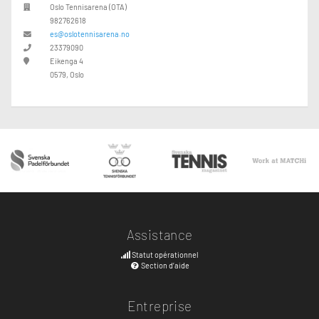
Oslo Tennisarena (OTA)
982762618
es@oslotennisarena.no
23379090
Eikenga 4
0579, Oslo
Assistance
Statut opérationnel
Section d’aide
Entreprise