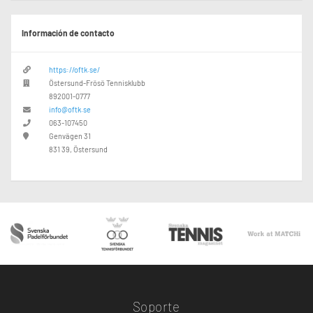
Información de contacto
https://oftk.se/
Östersund-Frösö Tennisklubb
892001-0777
info@oftk.se
063-107450
Genvägen 31
831 39, Östersund
Soporte