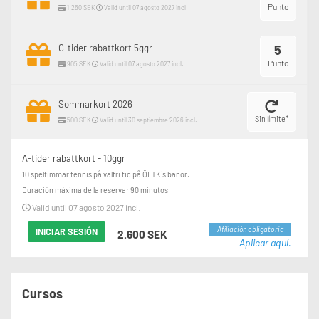
Punto
1.260 SEK
Valid until 07 agosto 2027 incl.
C-tider rabattkort 5ggr
5
Punto
905 SEK
Valid until 07 agosto 2027 incl.
Sommarkort 2026
Sin límite*
500 SEK
Valid until 30 septiembre 2026 incl.
A-tider rabattkort - 10ggr
10 speltimmar tennis på valfri tid på ÖFTK´s banor.
Duración máxima de la reserva: 90 minutos
Valid until 07 agosto 2027 incl.
Afiliación obligatoria
INICIAR SESIÓN
2.600 SEK
Aplicar aquí.
Cursos