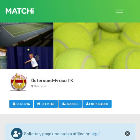
Cambiar
navegació
Östersund-Frösö TK
Östersund
RESERVA
OFERTAS
CURSOS
ENTRENADOR
Solicita y paga una nueva afiliación
aquí
.