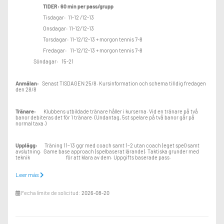
TIDER: 60 min per pass/grupp
Tisdagar: 11-12 /12-13
Onsdagar: 11-12/12-13
Torsdagar: 11-12/12-13 + morgon tennis 7-8
Fredagar: 11-12/12-13 + morgon tennis 7-8
Söndagar: 15-21
Anmälan:
Senast TISDAGEN 25/8. Kursinformation och schema till dig fredagen
den 28/8
Tränare:
Klubbens utbildade tränare håller i kurserna. Vid en tränare på två
banor debiteras det för 1 tränare. (Undantag, 5st spelare på två banor går på
normal taxa.)
Upplägg:
Träning 11–13 ggr med coach samt 1–2 utan coach (eget spel) samt
avslutning. Game base approach (spelbaserat lärande). Taktiska grunder med
teknik för att klara av dem. Uppgifts baserade pass.
Leer más
Kostnad:
60 min/träning/bana/racket/bollar och coach: (alla måste vara
medlemmar)
Fecha límite de solicitud:
2026-08-20
4st i gruppen 150kr/h. Exempel, 13 ggr,
1 950 kr
3st i gruppen 185 kr/h. Exempel, 13 ggr,
2 405 kr
Enstaka bokade Pt timmar: 1st på banan, Privat träning 550 kr/h /