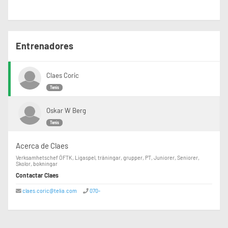
Entrenadores
Claes Coric
Tenis
Oskar W Berg
Tenis
Acerca de Claes
Verksamhetschef ÖFTK, Ligaspel, träningar, grupper, PT, Juniorer, Seniorer,
Skolor, bokningar
Contactar Claes
claes.coric@telia.com
070-