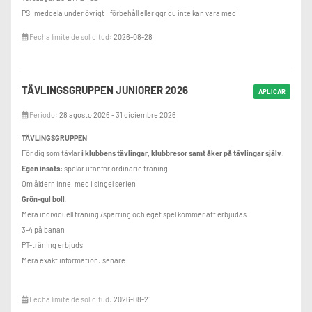
PS: meddela under övrigt : förbehåll eller ggr du inte kan vara med
Fecha límite de solicitud:
2026-08-28
TÄVLINGSGRUPPEN JUNIORER 2026
APLICAR
Periodo:
28 agosto 2026 - 31 diciembre 2026
TÄVLINGSGRUPPEN
För dig som tävlar
i klubbens tävlingar, klubbresor samt åker på tävlingar själv.
Egen insats:
spelar utanför ordinarie träning
Om åldern inne, med i singel serien
Grön-gul boll.
Mera individuell träning /sparring och eget spel kommer att erbjudas
3-4 på banan
PT-träning erbjuds
Mera exakt information: senare
Fecha límite de solicitud:
2026-08-21