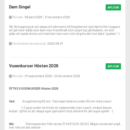
Dam Singel
APLICAR
Periodo:
08 abril 2026 - 31 diciembre 2026
Vår förhoppning är att skapa ett alternativ till Singelserien som känns lite tryggare
att gå med i både som dam men framförallt som yngre tjej på klubben, en som
gillar att spela tennis och matcher men som inte vill göra det mot äldre "gubbar" ;)
Fecha límite de solicitud:
2026-09-01
Vuxenkurser Hösten 2026
APLICAR
Periodo:
07 septiembre 2026 - 20 diciembre 2026
ÖFTKS VUXENKURSER Hösten 2026
Vad:
Gruppträning 60 min. Träningen bedrivs under 60 min med coach
1–2 pass under terminen är inplanerade utan coach, endast banan
kostar. Syftet är att skapa eget spel samt hitta nätverk för det egna spelet. :)
När
: Träningsveckor från vecka 37 till 51 (2/9–20/12). Någon vecka kan utgå,
mer info om det senare .