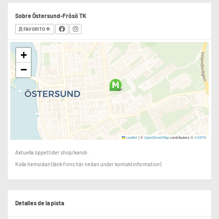
Sobre Östersund-Frösö TK
FAVORITO
+
−
|
©
contributors ©
Leaflet
OpenStreetMap
CARTO
Aktuella öppettider shop/kansli:
Kolla hemsidan (länk finns här nedan under kontaktinformation)
Detalles de la pista