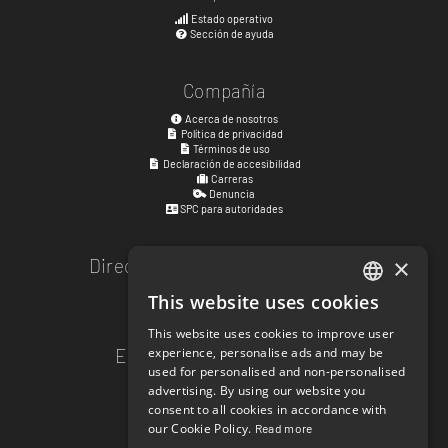
Estado operativo
Sección de ayuda
Compañía
Acerca de nosotros
Política de privacidad
Términos de uso
Declaración de accesibilidad
Carreras
Denuncia
SPC para autoridades
×
Dirección de atención al público
Kyrkogatan 17
This website uses cookies
ENGLISH
411 15
Gotemburgo
,
Suecia
This website uses cookies to improve user
SWEDISH
experience, personalise ads and may be
Enlaces de redes sociales
used for personalised and non-personalised
NORWEGIAN
facebook.com/matchisports
advertising. By using our website you
instagram.com/matchisports
consent to all cookies in accordance with
DANISH
MATCHi blog
our Cookie Policy.
Read more
FINNISH