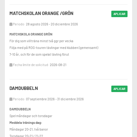
MATCHSKOLAN ORANGE /GRÖN
APLICAR
Periodo:
28 agosto 2026 - 20 diciembre 2026
MATCHSKOLA ORANGE GRÖN
För dig som vill träna minst två ggr per vecka
Följa med på ROG-touren tävlingar med klubben (gemensamt)
7-10 år, och för de som spelat tävling förut
Fecha límite de solicitud:
2026-08-21
DAMDUBBELN
APLICAR
Periodo:
07 septiembre 2026 - 31 diciembre 2026
DAMDUBBELN
Spel måndagar och torsdagar
Meddela tränings dag:
Måndagar 20-21, två banor
Torsdagar 20-21 / 21-22