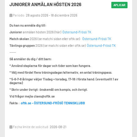
2st i gruppen 275kr/h.
JUNIORER ANMÄLAN HÖSTEN 2026
APLICAR
Medlemsavgiften ger rätt att deltaga i kursen. Medlemsavgiften gäller kalender
Periodo:
28 agosto 2026 - 18 diciembre 2026
år
Du kan nu anmäla dig till:
Betalning:
Faktura skickas till dig inom inför kursstart
Juniorer
anmälan hösten 2026 (här)
Östersund-Frösö TK
(via mejl som du meddelat i anmälan).
Match skolan
2026 (se matchi sidan eller oftk.se):
Östersund-Frösö TK
Racketar:
Provspela våra racketar i klubb shopen till en början.
Tävlings gruppen
2026 (se matchi sidan eller oftk.se)
Östersund-Frösö TK
Bra priser och service 😊, och framför allt, RÄTT racket 😉
------
Så anmäler du dig / ditt barn:
Frågor
= verksamhetschef oskar@oftk.se
* Använd staplarna för dagar och tider som kan fungera.
* Välj med fördel flera träningsdagar/alternativ, en antal träningspass.
* 5-6-7-8 åringar väljer Tisdag + torsdag, 17-18 i första hand. (eventuellt 1 av
dagarna)
* Skriv under övrigt: önskemål om kompis, och övrigt.
Vid frågor mejla claes@oftk.se
Fakta :
oftk.se – ÖSTERSUND-FRÖSÖ TENNISKLUBB
Fecha límite de solicitud:
2026-08-21