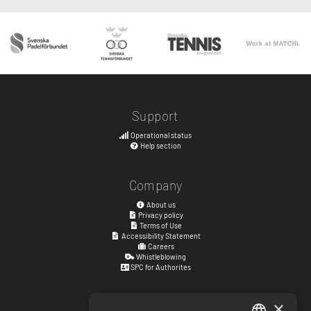
Support
Operational status
Help section
Company
About us
Privacy policy
Terms of Use
Accessibility Statement
Careers
Whistleblowing
SPC for Authorites
×
Visiting address