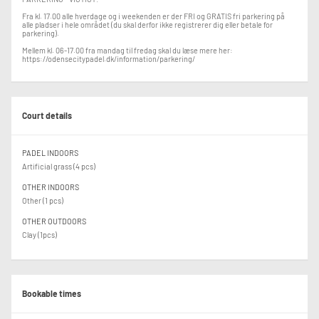
Fra kl. 17.00 alle hverdage og i weekenden er der FRI og GRATIS fri parkering på
alle pladser i hele området (du skal derfor ikke registrerer dig eller betale for
parkering).
Mellem kl. 06-17.00 fra mandag til fredag skal du læse mere her:
https://odensecitypadel.dk/information/parkering/
Court details
PADEL INDOORS
Artificial grass (4 pcs)
OTHER INDOORS
Other (1 pcs)
OTHER OUTDOORS
Clay (1pcs)
Bookable times