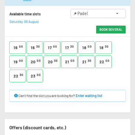
Padel
Available time slots
Saturday 08 August
BOOK SEVERAL
00
30
00
30
00
30
16
16
17
17
18
18
00
00
30
00
30
00
19
20
20
21
21
22
30
00
22
23
Can’t find the slot you are looking for?
Enter waiting list
Offers (discount cards, etc.)