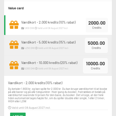
Value card
2000.00
Værdikort - 2.000 kredits (10% rabat)
Credits
1,800 DKK
Valid until 08 August 2027 incl.
Værdikort - 5.000 kredits (15% rabat)
5000.00
Credits
4,250 DKK
Valid until 08 August 2027 incl.
Værdikort - 10.000 kredits (20% rabat)
10000.00
Credits
8,000 DKK
Valid until 08 August 2027 incl.
Værdikort - 2.000 kredits (10% rabat)
Du betaler 1.800 kr. og kan spille for 2.000 kr. Du kan bruge værdikortet til at booke 
på alle baner og på alle tidspunkter. Hver gang du booker, fratrækkes et beløb på 
værdikortet svarende til prisen for den bane, du booker. Det vil sige, at der hele 
tiden automatisk tages højde for, om du spiller double eller single, 1 eller 2 timer, 
HIGH eller LOW.
Valid until 08 August 2027 incl.