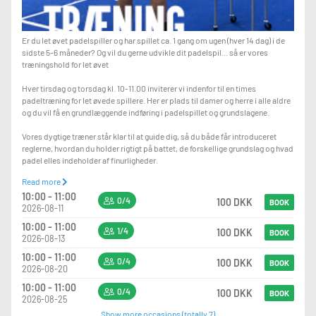
Er du let øvet padelspiller og har spillet ca. 1 gang om ugen (hver 14 dag) i de
sidste 5-6 måneder? Og vil du gerne udvikle dit padelspil... så er vores
træningshold for let øvet
Hver tirsdag og torsdag kl. 10-11.00 inviterer vi indenfor til en times
padeltræning for let øvede spillere. Her er plads til damer og herre i alle aldre
og du vil få en grundlæggende indføring i padelspillet og grundslagene.
Vores dygtige træner står klar til at guide dig, så du både får introduceret
reglerne, hvordan du holder rigtigt på battet, de forskellige grundslag og hvad
padel elles indeholder af finurligheder.
Read more
Min. 2 deltagere. Ved aflysning refunderes det indbetalte beløb.
10:00 - 11:00
0/4
100 DKK
BOOK
2026-08-11
Vi ses til træning for let øvede spillere!
10:00 - 11:00
1/4
100 DKK
BOOK
2026-08-13
10:00 - 11:00
0/4
100 DKK
BOOK
2026-08-20
10:00 - 11:00
0/4
100 DKK
BOOK
2026-08-25
Show more occasions (totally 7)