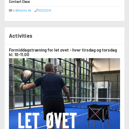
Contact Claus
cr@kozmo.dk
60222241
Activities
Formiddagstræning for let øvet - hver tirsdag og torsdag
kl. 10-11.00