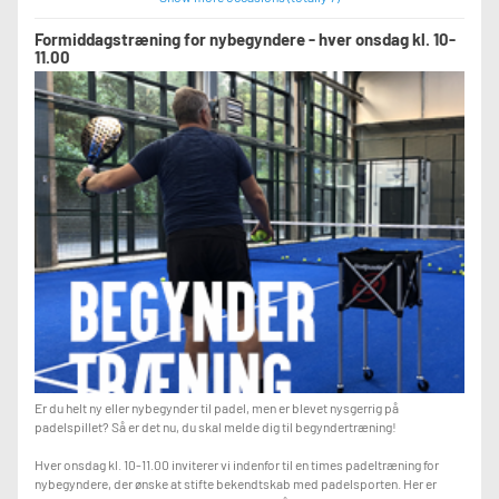
Formiddagstræning for nybegyndere - hver onsdag kl. 10-
11.00
Er du helt ny eller nybegynder til padel, men er blevet nysgerrig på
padelspillet? Så er det nu, du skal melde dig til begyndertræning!
Hver onsdag kl. 10-11.00 inviterer vi indenfor til en times padeltræning for
nybegyndere, der ønske at stifte bekendtskab med padelsporten. Her er