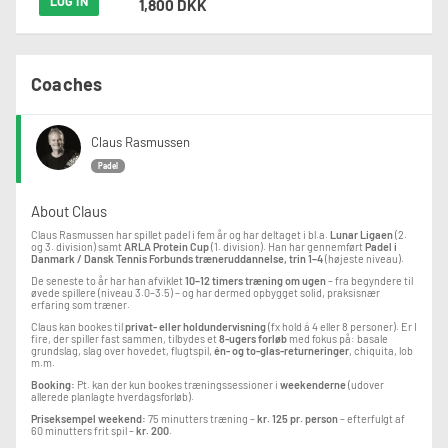
LOG IN
1,800 DKK
Coaches
Claus Rasmussen
Padel
About Claus
Claus Rasmussen har spillet padel i fem år og har deltaget i bl.a.
Lunar Ligaen
(2.
og 3. division) samt
ARLA Protein Cup
(1. division). Han har gennemført
Padel i
Danmark / Dansk Tennis Forbunds træneruddannelse, trin 1–4
(højeste niveau).
De seneste to år har han afviklet
10–12 timers træning om ugen
– fra begyndere til
øvede spillere (niveau 3.0–3.5) – og har dermed opbygget solid, praksisnær
erfaring som træner.
Claus kan bookes til
privat- eller holdundervisning
(fx hold á 4 eller 8 personer). Er I
fire, der spiller fast sammen, tilbydes et
8-ugers forløb
med fokus på: basale
grundslag, slag over hovedet, flugtspil,
én- og to-glas-returneringer
, chiquita, lob
m.m.
Booking:
Pt. kan der kun bookes træningssessioner i
weekenderne
(udover
allerede planlagte hverdagsforløb).
Priseksempel weekend:
75 minutters træning –
kr. 125 pr. person
– efterfulgt af
60 minutters frit spil –
kr. 200
.