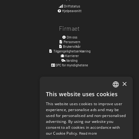
Driftstatus
Hjelpeavsnitt
Firmaet
Om oss
Personvern
Brukervilkår
Tilgjengelighetserklæring
Karrierer
Varsling
SPC for myndighetene
×
Besøksadresse
Kyrkogatan 17
This website uses cookies
ENGLISH
411 15
Göteborg
,
Sverige
This website uses cookies to improve user
SWEDISH
experience, personalise ads and may be
Sosiale lenker
used for personalised and non-personalised
NORWEGIAN
facebook.com/matchisports
advertising. By using our website you
instagram.com/matchisports
consent to all cookies in accordance with
DANISH
MATCHi blog
our Cookie Policy.
Read more
FINNISH