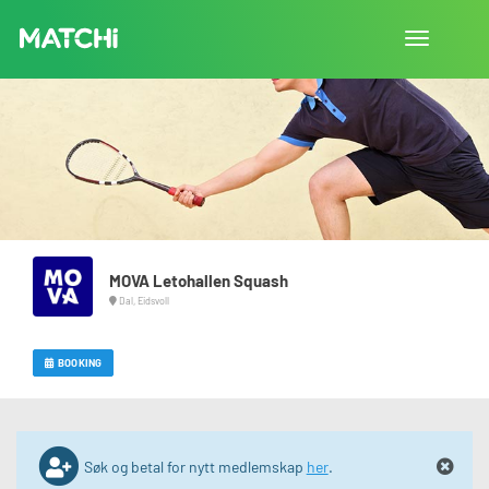
Bytt
navigasjon
MOVA Letohallen Squash
Dal, Eidsvoll
BOOKING
Søk og betal for nytt medlemskap
her
.