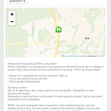
FAVORITT
+
−
|
©
contributors ©
Leaflet
OpenStreetMap
CARTO
Velkommen til squash på MOVA Letohallen!
MOVA Letohallen er et nyoppusset treningssenter på Dal (Eidsvoll), der vi i tillegg til
squash tilbyr topp moderne treningsfasiliteter og utstyr i flotte og luftige lokaler.
I tillegg til tre squashbaner av høy standard, tilbyr vi:
- Gratis stor parkering rett utenfor
- Flotte garderobefasiliteter
Booking av bane:
Når du booker bane, ber vi deg registrere en medspiller. Medspillers e-post
adresse må oppgis.
Medspillers e-post adresse vil bli husket til neste gang du booker. Da kan du enkelt
velge blant dine medspillere.
MERK: Dersom medspiller ikke er registrert i vårt medlemsregister, blir det
belastet drop in pris. Du som booker spilletid vil bli belastet beløpet innen du kan