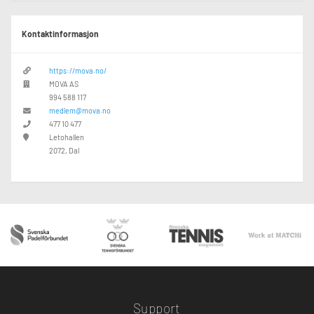
Kontaktinformasjon
https://mova.no/
MOVA AS
994 588 117
medlem@mova.no
477 10 477
Letohallen
2072, Dal
Support