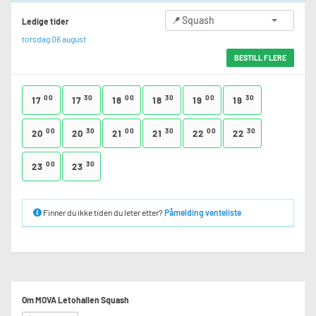
Squash
Ledige tider
torsdag 06 august
BESTILL FLERE
00
30
00
30
00
30
17
17
18
18
19
19
00
30
00
30
00
30
20
20
21
21
22
22
00
30
23
23
Finner du ikke tiden du leter etter?
Påmelding venteliste
Om MOVA Letohallen Squash