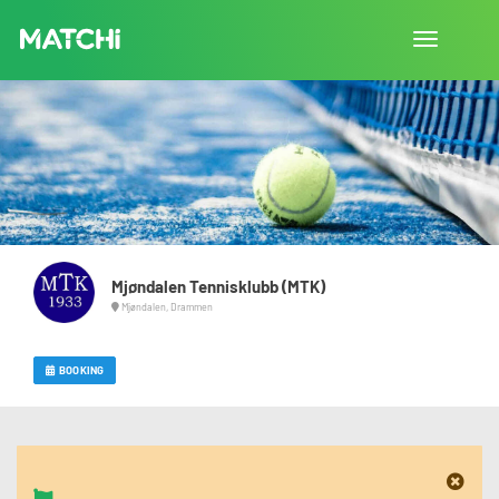
Toggle
navigation
Mjøndalen Tennisklubb (MTK)
Mjøndalen, Drammen
BOOKING