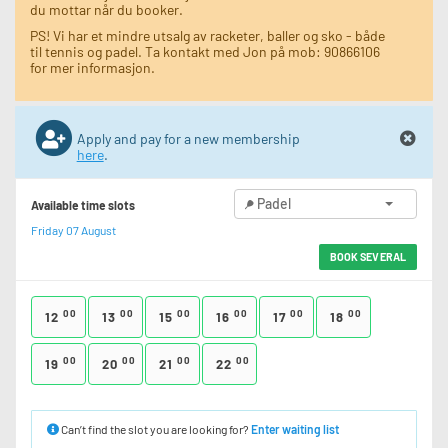
du mottar når du booker.
PS! Vi har et mindre utsalg av racketer, baller og sko - både
til tennis og padel. Ta kontakt med Jon på mob: 90866106
for mer informasjon.
Apply and pay for a new membership
here
.
Padel
Available time slots
Friday 07 August
BOOK SEVERAL
00
00
00
00
00
00
12
13
15
16
17
18
00
00
00
00
19
20
21
22
Can’t find the slot you are looking for?
Enter waiting list