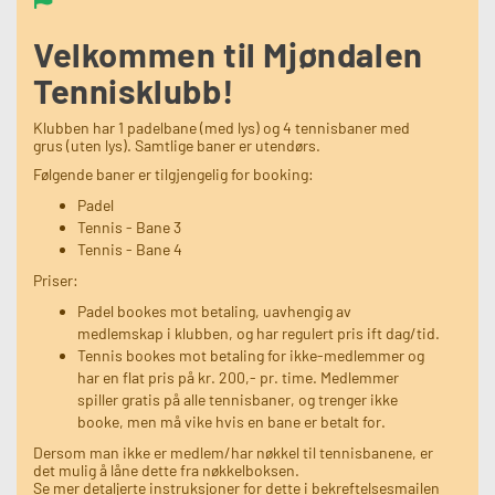
Velkommen til Mjøndalen
Tennisklubb!
Klubben har 1 padelbane (med lys) og 4 tennisbaner med
grus (uten lys). Samtlige baner er utendørs.
Følgende baner er tilgjengelig for booking:
Padel
Tennis - Bane 3
Tennis - Bane 4
Priser:
Padel bookes mot betaling, uavhengig av
medlemskap i klubben, og har regulert pris ift dag/tid.
Tennis bookes mot betaling for ikke-medlemmer og
har en flat pris på kr. 200,- pr. time. Medlemmer
spiller gratis på alle tennisbaner, og trenger ikke
booke, men må vike hvis en bane er betalt for.
Dersom man ikke er medlem/har nøkkel til tennisbanene, er
det mulig å låne dette fra nøkkelboksen.
Se mer detaljerte instruksjoner for dette i bekreftelsesmailen