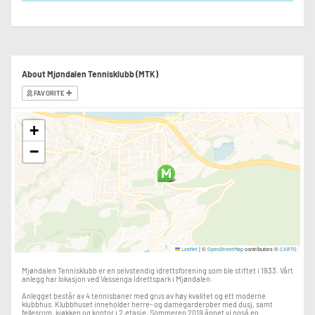
About Mjøndalen Tennisklubb (MTK)
FAVORITE
+
−
|
©
contributors ©
Leaflet
OpenStreetMap
CARTO
Mjøndalen Tennisklubb er en selvstendig idrettsforening som ble stiftet i 1933. Vårt
anlegg har lokasjon ved Vassenga Idrettspark i Mjøndalen.
Anlegget består av 4 tennisbaner med grus av høy kvalitet og ett moderne
klubbhus. Klubbhuset inneholder herre- og damegarderober med dusj, samt
fellesrom, kjøkken og kontor i 2.etasje. Sommeren 2019 åpnet vi også en