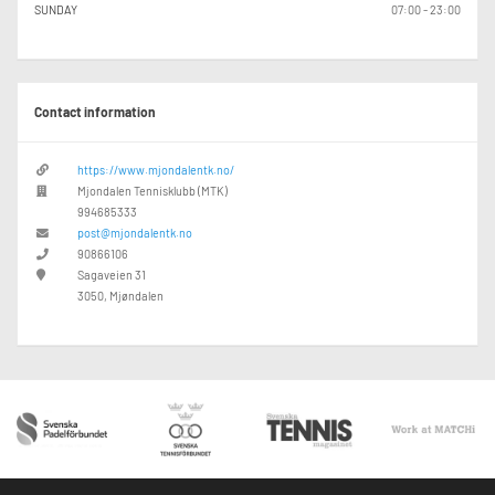
SUNDAY
07:00 - 23:00
Contact information
https://www.mjondalentk.no/
Mjondalen Tennisklubb (MTK)
994685333
post@mjondalentk.no
90866106
Sagaveien 31
3050, Mjøndalen