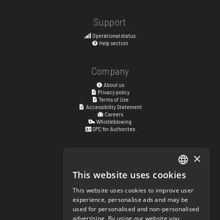
Support
Operational status
Help section
Company
About us
Privacy policy
Terms of Use
Accessibility Statement
Careers
Whistleblowing
SPC for Authorites
×
Visiting address
Kyrkogatan 17
This website uses cookies
ENGLISH
411 15
Göteborg
,
Sweden
This website uses cookies to improve user
SWEDISH
experience, personalise ads and may be
Social links
used for personalised and non-personalised
NORWEGIAN
facebook.com/matchisports
advertising. By using our website you